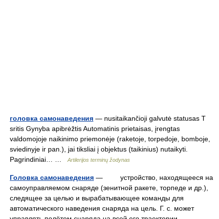
головка самонаведения
— nusitaikančioji galvutė statusas T
sritis Gynyba apibrėžtis Automatinis prietaisas, įrengtas
valdomojoje naikinimo priemonėje (raketoje, torpedoje, bomboje,
sviedinyje ir pan.), jai tiksliai į objektus (taikinius) nutaikyti.
Pagrindiniai… …
Artilerijos terminų žodynas
Головка самонаведения
— устройство, находящееся на
самоуправляемом снаряде (зенитной ракете, торпеде и др.),
следящее за целью и вырабатывающее команды для
автоматического наведения снаряда на цель. Г. с. может
управлять полётом снаряда на всей его траектории… …