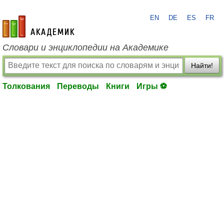
EN
DE
ES
FR
academic.ru
Словари и энциклопедии на Академике
Найти!
Толкования
Переводы
Книги
Игры ⚽