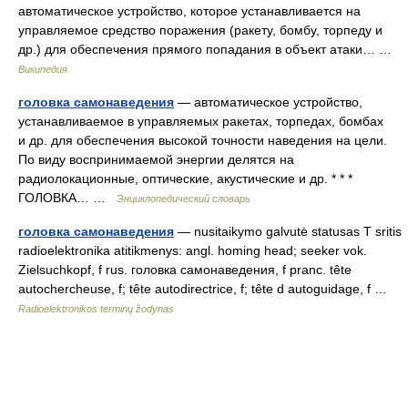
автоматическое устройство, которое устанавливается на
управляемое средство поражения (ракету, бомбу, торпеду и
др.) для обеспечения прямого попадания в объект атаки… …
Википедия
головка самонаведения
— автоматическое устройство,
устанавливаемое в управляемых ракетах, торпедах, бомбах
и др. для обеспечения высокой точности наведения на цели.
По виду воспринимаемой энергии делятся на
радиолокационные, оптические, акустические и др. * * *
ГОЛОВКА… …
Энциклопедический словарь
головка самонаведения
— nusitaikymo galvutė statusas T sritis
radioelektronika atitikmenys: angl. homing head; seeker vok.
Zielsuchkopf, f rus. головка самонаведения, f pranc. tête
autochercheuse, f; tête autodirectrice, f; tête d autoguidage, f …
Radioelektronikos terminų žodynas