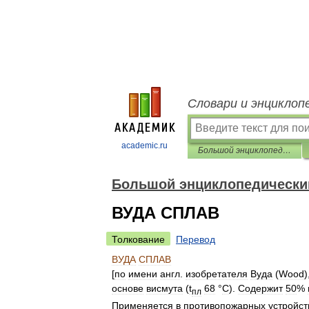
Словари и энциклоп
academic.ru
Большой энциклопедический политехнический словарь
Большой энциклопедически
ВУДА СПЛАВ
Толкование
Перевод
ВУДА
СПЛАВ
[
по
имени
англ
.
изобретателя
Вуда
(
Wood
)
основе
висмута
(
t
68
°
С
).
Содержит
50
%
пл
Применяется
в
противопожарных
устройст