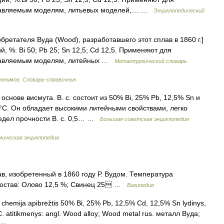
плавляемым моделям, литьевых моделей,… …
Энциклопедический
бретателя Вуда (Wood), разработавшего этот сплав в 1860 г.]
, %: Bi 50; Pb 25; Sn 12,5; Cd 12,5. Применяют для
плавляемым моделям, литейных …
Металлургический словарь
понимов. Словарь-справочник
ве висмута. В. с. состоит из 50% Bi, 25% Pb, 12,5% Sn и
8°С. Он обладает высокими литейными свойствами, легко
едел прочности В. с. 0,5… …
Большая советская энциклопедия
мическая энциклопедия
, изобретенный в 1860 году Р. Вудом. Температура
. Состав: Олово 12,5 %; Свинец 25 …
Википедия
s chemija apibrėžtis 50% Bi, 25% Pb, 12,5% Cd, 12,5% Sn lydinys,
. atitikmenys: angl. Wood alloy; Wood metal rus. металл Вуда;