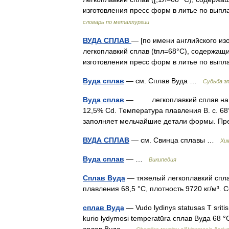
изготовления пресс форм в литье по вы
словарь по металлургии
ВУДА СПЛАВ
— [по имени английского изо
легкоплавкий сплав (tпл=68°С), содержащий
изготовления пресс форм в литье по вы
Вуда сплав
— см. Сплав Вуда …
Судьба э
Вуда сплав
— легкоплавкий сплав на осно
12,5% Cd. Температура плавления В. с. 6
заполняет мельчайшие детали формы. Пр
ВУДА СПЛАВ
— см. Свинца сплавы …
Хи
Вуда сплав
— …
Википедия
Сплав Вуда
— тяжелый легкоплавкий сплав
плавления 68,5 °C, плотность 9720 кг/м³
сплав Вуда
— Vudo lydinys statusas T sriti
kurio lydymosi temperatūra сплав Вуда 68 °C
сплав Вуда …