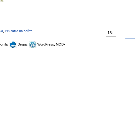
nas
ка
,
Реклама на сайте
18+
omla,
Drupal,
WordPress, MODx.