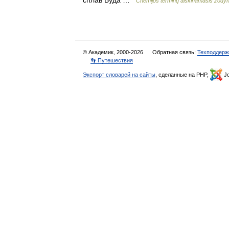
Chemijos terminų aiškinamasis žody
© Академик, 2000-2026
Обратная связь:
Техподдерж
👣 Путешествия
Экспорт словарей на сайты
, сделанные на PHP,
Jo