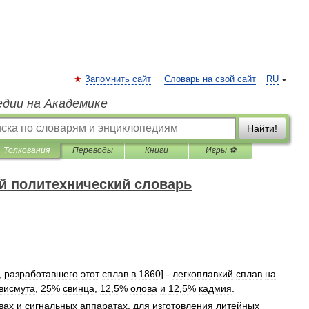
Запомнить сайт
Словарь на свой сайт
RU
едии на Академике
Найти!
Толкования
Переводы
Книги
Игры ⚽
й политехнический словарь
,
разработавшего
этот
сплав
в
1860
] -
легкоплавкий
сплав
на
висмута
,
25
%
свинца
,
12
,
5
%
олова
и
12
,
5
%
кадмия
.
вах
и
сигнальных
аппаратах
,
для
изготовления
литейных