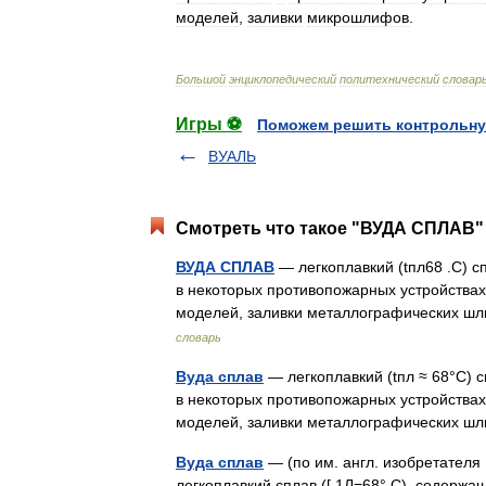
моделей
,
заливки
микрошлифов
.
Большой
энциклопедический
политехнический
словар
Игры ⚽
Поможем решить контрольну
ВУАЛЬ
Смотреть что такое "ВУДА СПЛАВ" 
ВУДА СПЛАВ
— легкоплавкий (tпл68 .С) сп
в некоторых противопожарных устройствах
моделей, заливки металлографических ш
словарь
Вуда сплав
— легкоплавкий (tпл ≈ 68°C) с
в некоторых противопожарных устройствах
моделей, заливки металлографических шл
Вуда сплав
— (по им. англ. изобретателя 
легкоплавкий сплав ([,1Л=68° С), содержащ