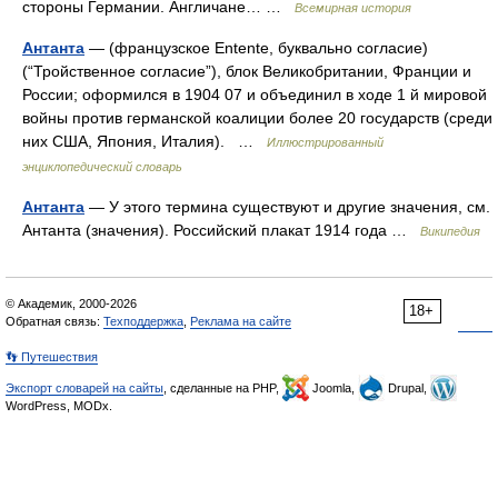
стороны Германии. Англичане… …
Всемирная история
Антанта
— (французское Entente, буквально согласие)
(“Тройственное согласие”), блок Великобритании, Франции и
России; оформился в 1904 07 и объединил в ходе 1 й мировой
войны против германской коалиции более 20 государств (среди
них США, Япония, Италия). …
Иллюстрированный
энциклопедический словарь
Антанта
— У этого термина существуют и другие значения, см.
Антанта (значения). Российский плакат 1914 года …
Википедия
© Академик, 2000-2026
18+
Обратная связь:
Техподдержка
,
Реклама на сайте
👣 Путешествия
Экспорт словарей на сайты
, сделанные на PHP,
Joomla,
Drupal,
WordPress, MODx.