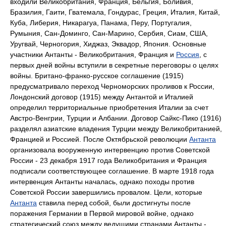
входили Великобритания, Франция, Бельгия, Боливия,
Бразилия, Гаити, Гватемала, Гондурас, Греция, Италия, Китай,
Куба, Либерия, Никарагуа, Панама, Перу, Португалия,
Румыния, Сан-Доминго, Сан-Марино, Сербия, Сиам, США,
Уругвай, Черногория, Хиджаз, Эквадор, Япония. Основные
участники Антанты - Великобритания, Франция и
Россия
, с
первых дней войны вступили в секретные переговоры о целях
войны. Британо-франко-русское соглашение (1915)
предусматривало переход Черноморских проливов к России,
Лондонский договор (1915) между Антантой и Италией
определил территориальные приобретения Италии за счет
Австро-Венгрии, Турции и Албании. Договор Сайкс-Пико (1916)
разделял азиатские владения Турции между Великобританией,
Францией и Россией. После Октябрьской революции
Антанта
организовала вооруженную интервенцию против Советской
России - 23 декабря 1917 года Великобритания и Франция
подписали соответствующее соглашение. В марте 1918 года
интервенция Антанты началась, однако походы против
Советской России завершились провалом. Цели, которые
Антанта
ставила перед собой, были достигнуты после
поражения Германии в Первой мировой войне, однако
стратегический союз между ведущими странами Антанты -