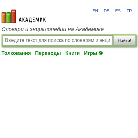
EN
DE
ES
FR
academic.ru
Словари и энциклопедии на Академике
Найти!
Толкования
Переводы
Книги
Игры ⚽