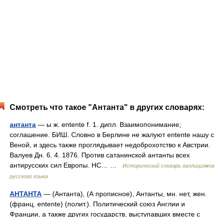
Смотреть что такое "Антанта" в других словарях:
антанта
— ы ж. entente f. 1. дипл. Взаимопонимание;
соглашение. БИШ. Словно в Берлине не жалуют entente нашу с
Веной, и здесь также проглядывает недоброхотство к Австрии.
Валуев Дн. 6. 4. 1876. Против сатанинской антанты всех
антирусских сил Европы. НС… …
Исторический словарь галлицизмов
русского языка
АНТАНТА
— (Антанта), (А прописное), Антанты, мн. нет, жен.
(франц. entente) (полит.). Политический союз Англии и
Франции, а также других государств, выступавших вместе с