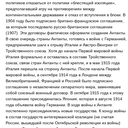
политиков отказаться от политики «блестящей изоляции»,
предполагавшей игру на противоречиях между
континентальными державами и отказ от вступления в блоки. В
1904 году было подписано британо-французское соглашение,
за которым последовало русско-британское соглашение
(1907). Эти договоры фактически оформили создание Антанты.
В свою очередь страны Антанты, готовясь к войне с Германией,
предпринимали шаги к отрыву Италии и Австро-Венгрии от
Тройственного союза. Хотя до начала Первой мировой войны
Италия формально и оставалась в составе Тройственного
союза, связи стран Антанты с ней крепли, и в мае 1915 года
Италия перешла на сторону Антанты. После начала Первой
мировой войны, в сентябре 1914 года в Лондоне между
Великобританией, Францией и Россией было подписано
соглашение о незаключении сепаратного мира, заменявшее
собой союзный военный договор. В октябре 1915 года к этому
соглашению присоединилась Япония, которая в августе 1914
года объявила войну Германии. В ходе войны к Антанте
постепенно присоединялись новые государства. К концу войны
в состав государств антигерманской коалиции (не считая
России, вышедшей после Октябрьской революции из войны)