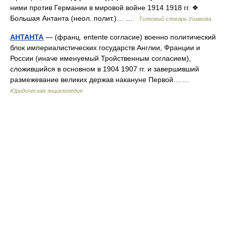
ними против Германии в мировой войне 1914 1918 гг. ❖
Большая Антанта (неол. полит.)… …
Толковый словарь Ушакова
АНТАНТА
— (франц. entente согласие) военно политический
блок империалистических государств Англии, Франции и
России (иначе именуемый Тройственным согласием),
сложившийся в основном в 1904 1907 гг. и завершивший
размежевание великих держав накануне Первой… …
Юридическая энциклопедия