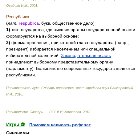
Осадчая И.М.
.
2001
.
Республика
(
лат.
respublica
, букв. общественное дело)
1)
тип государства, где высшие органы государственной власти
формируются на выборной основе;
2)
форма правления, при которой глава государства (напр.,
президент) избирается населением или специальной
избирательной коллегией.
Законодательная власть
принадлежит выборному представительному органу
(парламенту). Большинство современных государств являются
республиками.
Политическая наука: Словарь-справочник
.
сост. проф пол наук Санжаревский
И.И.
.
2010
.
Политология. Словарь. — РГУ
.
В.Н. Коновалов
.
2010
.
Игры ⚽
Поможем написать реферат
Синонимы
: