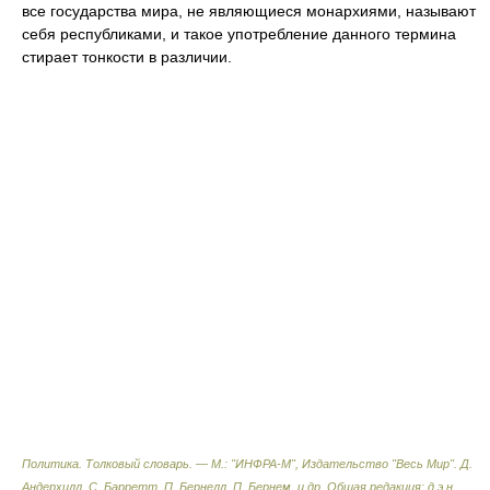
все государства мира, не являющиеся монархиями, называют
себя республиками, и такое употребление данного термина
стирает тонкости в различии.
Политика. Толковый словарь. — М.: "ИНФРА-М", Издательство "Весь Мир".
Д.
Андерхилл, С. Барретт, П. Бернелл, П. Бернем, и др. Общая редакция: д.э.н.