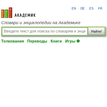
EN
DE
ES
FR
academic.ru
Словари и энциклопедии на Академике
Найти!
Толкования
Переводы
Книги
Игры ⚽