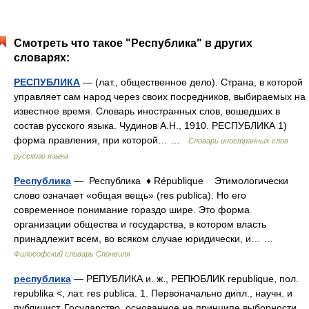
Смотреть что такое "Республика" в других
словарях:
РЕСПУБЛИКА
— (лат., общественное дело). Страна, в которой
управляет сам народ через своих посредников, выбираемых на
известное время. Словарь иностранных слов, вошедших в
состав русского языка. Чудинов А.Н., 1910. РЕСПУБЛИКА 1)
форма правления, при которой… …
Словарь иностранных слов
русского языка
Республика
— Республика ♦ République Этимологически
слово означает «общая вещь» (res publica). Но его
современное понимание гораздо шире. Это форма
организации общества и государства, в котором власть
принадлежит всем, во всяком случае юридически, и… …
Философский словарь Спонвиля
республика
— РЕПУБЛИКА и. ж., РЕПЮБЛИК republique, пол.
republika <, лат. res publica. 1. Первоначально дипл., научн. и
публицист. Государство, основанное на принципе выборности