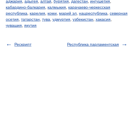
аджария
,
адыгея
,
алтай
,
бурятия
,
дагестан
,
ингушетия
,
кабардино-балкария
,
калмыкия
,
карачаево-черкесская
республика
,
карелия
,
коми
,
марий эл
,
нацреспублика
,
северная
осетия
,
татарстан
,
тува
,
удмуртия
,
узбекистан
,
хакасия
,
чувашия
,
якутия
Рескрипт
Республика парламентская