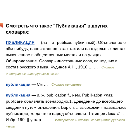
Смотреть что такое "Публикация" в других
словарях:
ПУБЛИКАЦИЯ
— (лат., от publicus публичный). Объявление о
чём нибудь, напечатанное в газетах или на отдельных листах,
вывешенное в общественных местах и на улицах.
Обнародование. Словарь иностранных слов, вошедших в
состав русского языка. Чудинов А.Н., 1910.… …
Словарь
иностранных слов русского языка
публикация
— См …
Словарь синонимов
публикация
— и, ж. publication f., нем. Publikation <лат.
publicare объявлять всенародно.1. Доведение до всеобщего
сведения путем оглашения. Бирюч, .. высококлич, называлась
публикация, когда что в народ объявляли. Татищев Лекс. // Т.
Избр. 190. || устар.… …
Исторический словарь галлицизмов русского
языка