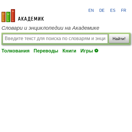
EN
DE
ES
FR
academic.ru
Словари и энциклопедии на Академике
Найти!
Толкования
Переводы
Книги
Игры ⚽