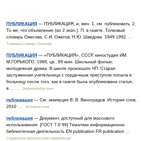
ПУБЛИКАЦИЯ
— ПУБЛИКАЦИЯ, и, жен. 1. см. публиковать. 2.
То же, что объявление (во 2 знач.). П. в газете. Толковый
словарь Ожегова. С.И. Ожегов, Н.Ю. Шведова. 1949 1992 …
Толковый словарь Ожегова
ПУБЛИКАЦИЯ
— «ПУБЛИКАЦИЯ», СССР, киностудия ИМ.
М.ГОРЬКОГО, 1988, цв., 89 мин. Школьный фильм,
молодежная драма. В школе произошло ЧП. Старая
заслуженная учительница с сердечным приступом попала в
больницу после того, как в газете была опубликована статья,
в… …
Энциклопедия кино
публикация
— См. экзекуция В. В. Виноградов. История слов,
2010 …
История слов
публикация
— Документ, доступный для массового
использования. [ГОСТ 7.0 99] Тематики информационно
библиотечная деятельность EN publication FR publication …
Справочник технического переводчика