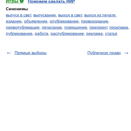
Игры ⚽
Поможем сделать НИР
Синонимы
:
выпуск в свет
,
выпускание
,
выход в свет
,
выход из печати
,
издание
,
объявление
,
опубликование
,
первоиздание
,
первопубликация
,
печатание
,
помещение
,
препринт
,
проклама
,
публикование
,
работа
,
распубликование
,
реклама
,
статья
Прямые выборы
Публичное право