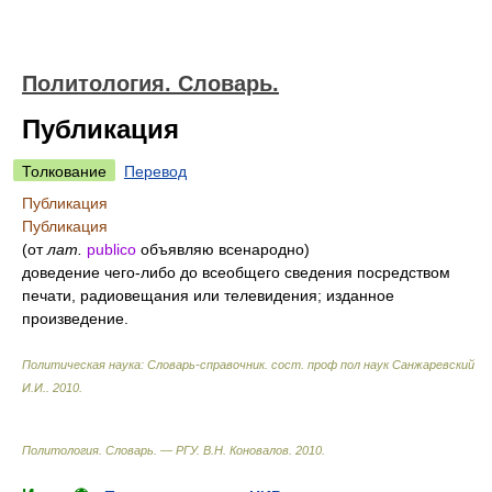
Политология. Словарь.
Публикация
Толкование
Перевод
Публикация
Публикация
(от
лат.
publico
объявляю всенародно)
доведение чего-либо до всеобщего сведения посредством
печати, радиовещания или телевидения; изданное
произведение.
Политическая наука: Словарь-справочник
.
сост. проф пол наук Санжаревский
И.И.
.
2010
.
Политология. Словарь. — РГУ
.
В.Н. Коновалов
.
2010
.