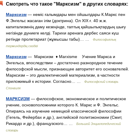
Смотреть что такое "Марксизм" в других словарях:
Марксизм
— неміс ғалымдары мен ойшылдары К.Маркс пен
Ф.Энгельс жасаған ілім (доктрина). Ол ХІХ ғ. 40 ж.ж.
капитализмнің даму кезеңінде, таптық қайшылықтардың шығу
негізінде дүниеге келді. Тарихи аренаға дербес саяси күш
ретінде пролетариат (жұмысшы табы)… …
Философиялық
терминдердің сөздігі
Марксизм
— Марксизм ♦ Marxisme Учение Маркса и
Энгельса, впоследствии – достаточно разнородное течение
философской мысли, признающее авторитет его основателей.
Марксизм – это диалектический материализм, в частности
приложимый к истории. Согласно… …
Философский словарь
Спонвиля
МАРКСИЗМ
— философское, экономическое и политическое
учение, основоположники которого К. Маркс и Ф. Энгельс.
Опираясь на изучение немецкой классической философии
(Гегель, Фейербах и др.), английской политэкономии (Смит,
Рикардо и др.), французского… …
Большой Энциклопедический
словарь