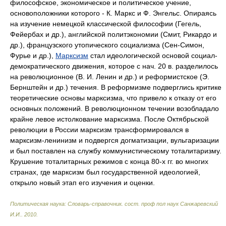
философское, экономическое и политическое учение,
основоположники которого - К. Маркс и Ф. Энгельс. Опираясь
на изучение немецкой классической философии (Гегель,
Фейербах и др.), английской политэкономии (Смит, Рикардо и
др.), французского утопического социализма (Сен-Симон,
Фурье и др.),
Марксизм
стал идеологической основой социал-
демократического движения, которое с нач. 20 в. разделилось
на революционное (В. И. Ленин и др.) и реформистское (Э.
Бернштейн и др.) течения. В реформизме подверглись критике
теоретические основы марксизма, что привело к отказу от его
основных положений. В революционном течении возобладало
крайне левое истолкование марксизма. После Октябрьской
революции в России марксизм трансформировался в
марксизм-ленинизм и подвергся догматизации, вульгаризации
и был поставлен на службу коммунистическому тоталитаризму.
Крушение тоталитарных режимов с конца 80-х гг. во многих
странах, где марксизм был государственной идеологией,
открыло новый этап его изучения и оценки.
Политическая наука: Словарь-справочник
.
сост. проф пол наук Санжаревский
И.И.
.
2010
.