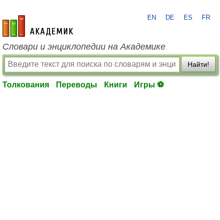
EN
DE
ES
FR
academic.ru
Словари и энциклопедии на Академике
Найти!
Толкования
Переводы
Книги
Игры ⚽