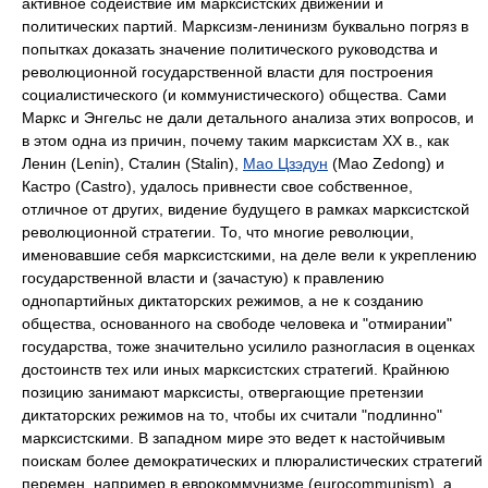
активное содействие им марксистских движений и
политических партий. Марксизм-ленинизм буквально погряз в
попытках доказать значение политического руководства и
революционной государственной власти для построения
социалистического (и коммунистического) общества. Сами
Маркс и Энгельс не дали детального анализа этих вопросов, и
в этом одна из причин, почему таким марксистам XX в., как
Ленин (Lenin), Сталин (Stalin),
Мао Цзэдун
(Mao Zedong) и
Кастро (Castro), удалось привнести свое собственное,
отличное от других, видение будущего в рамках марксистской
революционной стратегии. То, что многие революции,
именовавшие себя марксистскими, на деле вели к укреплению
государственной власти и (зачастую) к правлению
однопартийных диктаторских режимов, а не к созданию
общества, основанного на свободе человека и "отмирании"
государства, тоже значительно усилило разногласия в оценках
достоинств тех или иных марксистских стратегий. Крайнюю
позицию занимают марксисты, отвергающие претензии
диктаторских режимов на то, чтобы их считали "подлинно"
марксистскими. В западном мире это ведет к настойчивым
поискам более демократических и плюралистических стратегий
перемен, например в еврокоммунизме (eurocommunism), а