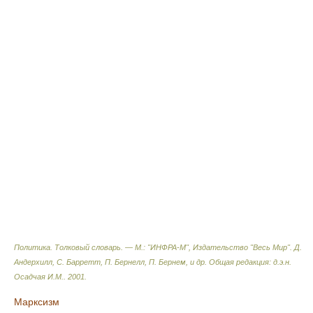
Политика. Толковый словарь. — М.: "ИНФРА-М", Издательство "Весь Мир".
Д.
Андерхилл, С. Барретт, П. Бернелл, П. Бернем, и др. Общая редакция: д.э.н.
Осадчая И.М.
.
2001
.
Марксизм