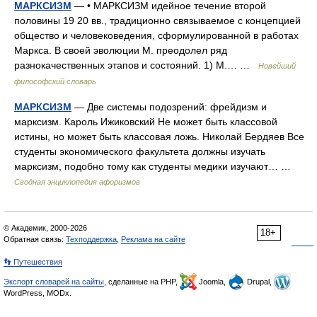
МАРКСИЗМ
— • МАРКСИЗМ идейное течение второй
половины 19 20 вв., традиционно связываемое с концепцией
общество и человековедения, сформулированной в работах
Маркса. В своей эволюции М. преодолел ряд
разнокачественных этапов и состояний. 1) М.… …
Новейший
философский словарь
МАРКСИЗМ
— Две системы подозрений: фрейдизм и
марксизм. Кароль Ижиковский Не может быть классовой
истины, но может быть классовая ложь. Николай Бердяев Все
студенты экономического факультета должны изучать
марксизм, подобно тому как студенты медики изучают… …
Сводная энциклопедия афоризмов
© Академик, 2000-2026
18+
Обратная связь:
Техподдержка
,
Реклама на сайте
👣 Путешествия
Экспорт словарей на сайты
, сделанные на PHP,
Joomla,
Drupal,
WordPress, MODx.