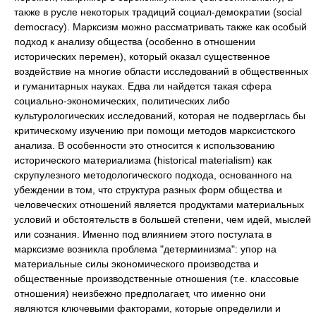
также в русле некоторых традиций социал-демократии (social
democracy). Марксизм можно рассматривать также как особый
подход к анализу общества (особенно в отношении
исторических перемен), который оказал существенное
воздействие на многие области исследований в общественных
и гуманитарных науках. Едва ли найдется такая сфера
социально-экономических, политических либо
культурологических исследований, которая не подверглась бы
критическому изучению при помощи методов марксистского
анализа. В особенности это относится к использованию
исторического материализма (historical materialism) как
скрупулезного методологического подхода, основанного на
убеждении в том, что структура разных форм общества и
человеческих отношений является продуктами материальных
условий и обстоятельств в большей степени, чем идей, мыслей
или сознания. Именно под влиянием этого постулата в
марксизме возникла проблема "детерминизма": упор на
материальные силы экономического производства и
общественные производственные отношения (т.е. классовые
отношения) неизбежно предполагает, что именно они
являются ключевыми факторами, которые определили и