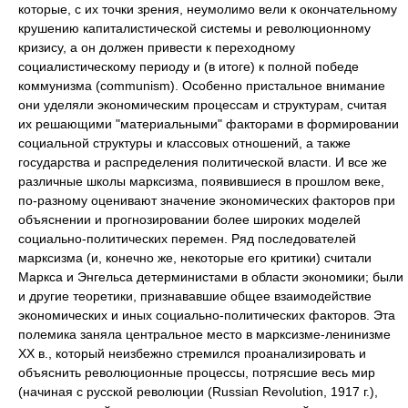
которые, с их точки зрения, неумолимо вели к окончательному
крушению капиталистической системы и революционному
кризису, а он должен привести к переходному
социалистическому периоду и (в итоге) к полной победе
коммунизма (communism). Особенно пристальное внимание
они уделяли экономическим процессам и структурам, считая
их решающими "материальными" факторами в формировании
социальной структуры и классовых отношений, а также
государства и распределения политической власти. И все же
различные школы марксизма, появившиеся в прошлом веке,
по-разному оценивают значение экономических факторов при
объяснении и прогнозировании более широких моделей
социально-политических перемен. Ряд последователей
марксизма (и, конечно же, некоторые его критики) считали
Маркса и Энгельса детерминистами в области экономики; были
и другие теоретики, признававшие общее взаимодействие
экономических и иных социально-политических факторов. Эта
полемика заняла центральное место в марксизме-ленинизме
XX в., который неизбежно стремился проанализировать и
объяснить революционные процессы, потрясшие весь мир
(начиная с русской революции (Russian Revolution, 1917 г.),