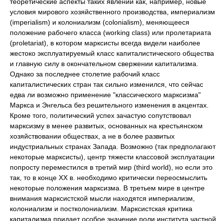
теоретические аспекты таких явлений как, например, новые
условия мирового хозяйственного производства, империализм
(imperialism) и колониализм (colonialism), меняющееся
положение рабочего класса (working class) или пролетариата
(proletariat), в котором марксисты всегда видели наиболее
жестоко эксплуатируемый класс капиталистического общества
и главную силу в окончательном свержении капитализма.
Однако за последнее столетие рабочий класс
капиталистических стран так сильно изменился, что сейчас
едва ли возможно применение "классического марксизма"
Маркса и Энгельса без решительного изменения в акцентах.
Кроме того, политический успех зачастую сопутствовал
марксизму в менее развитых, основанных на крестьянском
хозяйствовании обществах, а не в более развитых
индустриальных странах Запада. Возможно (так предполагают
некоторые марксисты), центр тяжести классовой эксплуатации
попросту переместился в третий мир (third world), но если это
так, то в конце XX в. необходимо критически переосмыслить
некоторые положения марксизма. В третьем мире в центре
внимания марксистской мысли находятся империализм,
колониализм и постколониализм. Марксистская критика
капитализма придает особое значение роли института частной