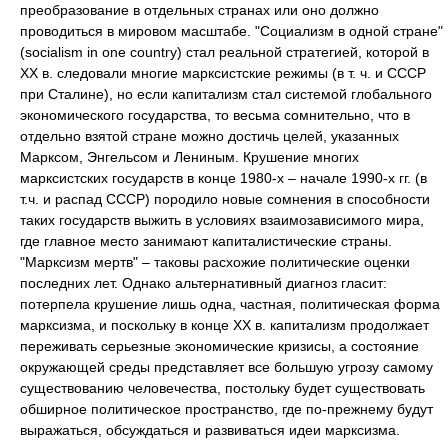
преобразование в отдельных странах или оно должно
проводиться в мировом масштабе. "Социализм в одной стране"
(socialism in one country) стал реальной стратегией, которой в
XX в. следовали многие марксистские режимы (в т. ч. и СССР
при Сталине), но если капитализм стал системой глобального
экономического государства, то весьма сомнительно, что в
отдельно взятой стране можно достичь целей, указанных
Марксом, Энгельсом и Лениным. Крушение многих
марксистских государств в конце 1980-х – начале 1990-х гг. (в
т.ч. и распад СССР) породило новые сомнения в способности
таких государств выжить в условиях взаимозависимого мира,
где главное место занимают капиталистические страны.
"Марксизм мертв" – таковы расхожие политические оценки
последних лет. Однако альтернативный диагноз гласит:
потерпела крушение лишь одна, частная, политическая форма
марксизма, и поскольку в конце XX в. капитализм продолжает
переживать серьезные экономические кризисы, а состояние
окружающей среды представляет все большую угрозу самому
существованию человечества, постольку будет существовать
обширное политическое пространство, где по-прежнему будут
выражаться, обсуждаться и развиваться идеи марксизма.