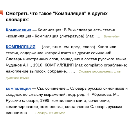
Смотреть что такое "Компиляция" в других
словарях:
Компиляция
— Компиляция: В Викисловаре есть статья
«компиляция» Компиляция (литература) (лат. …
Википедия
КОМПИЛЯЦИЯ
— (лат., этим. см. пред. слово). Книга или
статья, содержание которой взято из других сочинений.
Словарь иностранных слов, вошедших в состав русского языка.
Чудинов А.Н., 1910. КОМПИЛЯЦИЯ [лат. compilatio ограбление;
накопление выписок, собрание… …
Словарь иностранных слов
русского языка
компиляция
— См. сочинение... Словарь русских синонимов и
сходных по смыслу выражений. под. ред. Н. Абрамова, М.:
Русские словари, 1999. компиляция книга, сочинение;
компилирование; компоновка, составление Словарь русских
синонимов …
Словарь синонимов