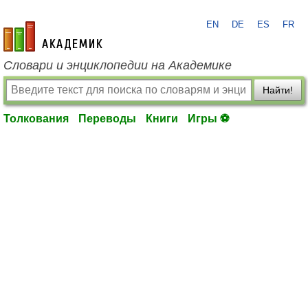
EN
DE
ES
FR
academic.ru
Словари и энциклопедии на Академике
Найти!
Толкования
Переводы
Книги
Игры ⚽