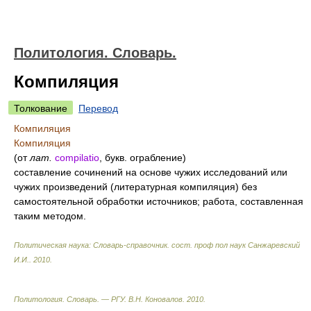
Политология. Словарь.
Компиляция
Толкование
Перевод
Компиляция
Компиляция
(от
лат.
compilatio
, букв. ограбление)
составление сочинений на основе чужих исследований или
чужих произведений (литературная компиляция) без
самостоятельной обработки источников; работа, составленная
таким методом.
Политическая наука: Словарь-справочник
.
сост. проф пол наук Санжаревский
И.И.
.
2010
.
Политология. Словарь. — РГУ
.
В.Н. Коновалов
.
2010
.