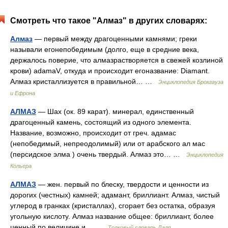
Смотреть что такое "Алмаз" в других словарях:
Алмаз
— первый между драгоценными камнями; греки
называли егонепобедимым (долго, еще в средние века,
держалось поверие, что алмазрастворяется в свежей козлиной
крови) adamaV, откуда и происходит егоназвание: Diamant.
Алмаз кристаллизуется в правильной… …
Энциклопедия Брокгауза
и Ефрона
АЛМАЗ
— Шах (ок. 89 карат). минерал, единственный
драгоценный камень, состоящий из одного элемента.
Название, возможно, происходит от греч. адамас
(непобедимый, непреодолимый) или от арабского ал мас
(персидское элма ) очень твердый. Алмаз это… …
Энциклопедия
Кольера
АЛМАЗ
— жен. первый по блеску, твердости и ценности из
дорогих (честных) камней; адамант, бриллиант. Алмаз, чистый
углерод в гранках (кристаллах), сгорает без остатка, образуя
угольную кислоту. Алмаз название общее: бриллиант, более
ценный по величине и… …
Толковый словарь Даля