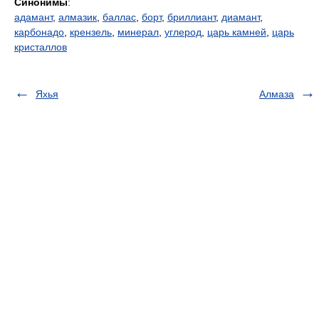
Синонимы
:
адамант
,
алмазик
,
баллас
,
борт
,
бриллиант
,
диамант
,
карбонадо
,
крензель
,
минерал
,
углерод
,
царь камней
,
царь
кристаллов
Яхья
Алмаза