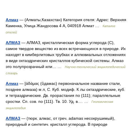
Алмаз
— (Алматы,Казахстан) Категория отеля: Адрес: Верхняя
Каменка, Улица Жандосова 4 А, 040918 Алмат …
Каталог
отелей
АЛМАЗ
— АЛМАЗ, кристаллическая форма углерода (С),
самое твердое вещество из всех встречающихся в природе. Их
находят в кимберлитовых трубках и аллювиальных отложениях
в виде октаэдрических кристаллов кубической системы. Алмаз
это полупрозрачный или… …
Научно-технический энциклопедический
словарь
Алмаз
— [άδάμας (ΰдамас) первоначальное название стали,
позднее алмаза) м л, С. Куб. модиф. К лы октаэдрические, куб.
и тетраэдрические. Дв. прорастания по {111}; параллельные
сростки. Сп. сов. по {111}. Тв. 10. Уд. в.… …
Геологическая
энциклопедия
АЛМАЗ
— (тюрк. алмас, от греч. adamas несокрушимый),
природный и синтетич. кристалл углерода. В природе