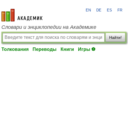
EN
DE
ES
FR
academic.ru
Словари и энциклопедии на Академике
Найти!
Толкования
Переводы
Книги
Игры ⚽