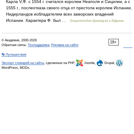
Карла V,Ф. с 1554 г. считался королем Неаполя и Сицилии, а с
1555 г., послеотказа своего отца от престола королем Испании,
Нидерландов иобладателем всех заморских владений
Испании. Характера Ф. был …
Энциклопедия Брокгауза и Ефрона
© Академик, 2000-2026
18+
Обратная связь:
Техподдержка
,
Реклама на сайте
👣 Путешествия
Экспорт словарей на сайты
, сделанные на PHP,
Joomla,
Drupal,
WordPress, MODx.