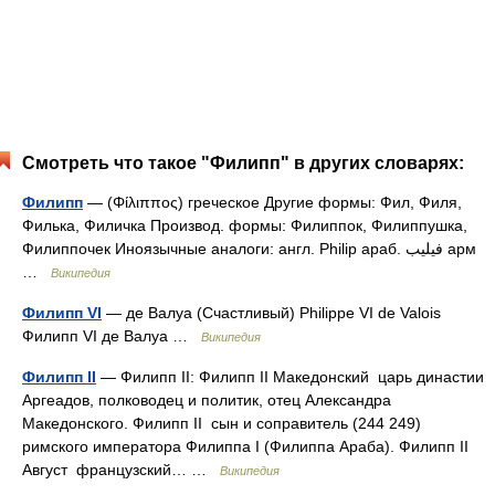
Смотреть что такое "Филипп" в других словарях:
Филипп
— (Φίλιππος) греческое Другие формы: Фил, Филя,
Филька, Филичка Производ. формы: Филиппок, Филиппушка,
Филиппочек Иноязычные аналоги: англ. Philip араб. فيليب‎‎ арм
…
Википедия
Филипп VI
— де Валуа (Счастливый) Philippe VI de Valois
Филипп VI де Валуа …
Википедия
Филипп II
— Филипп II: Филипп II Македонский царь династии
Аргеадов, полководец и политик, отец Александра
Македонского. Филипп II сын и соправитель (244 249)
римского императора Филиппа I (Филиппа Араба). Филипп II
Август французский… …
Википедия