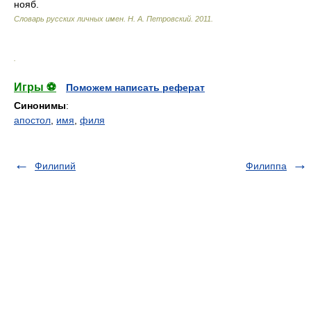
нояб.
Словарь русских личных имен
.
Н. А. Петровский
.
2011
.
.
Игры ⚽
Поможем написать реферат
Синонимы
:
апостол
,
имя
,
филя
Филипий
Филиппа