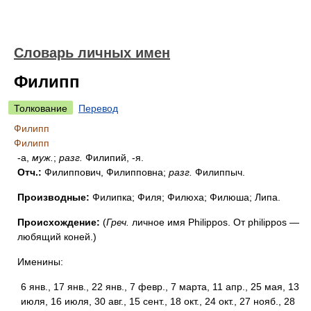
Словарь личных имен
Филипп
Толкование
Перевод
Филипп
Филипп
-а,
муж.
;
разг.
Филипий, -я.
Отч.:
Филиппович, Филипповна;
разг.
Филиппыч.
Производные:
Филипка; Филя; Филюха; Филюша; Липа.
Происхождение:
(
Греч.
личное имя Philippos. От philippos —
любящий коней.)
Именины:
6 янв., 17 янв., 22 янв., 7 февр., 7 марта, 11 апр., 25 мая, 13
июля, 16 июля, 30 авг., 15 сент., 18 окт., 24 окт., 27 нояб., 28