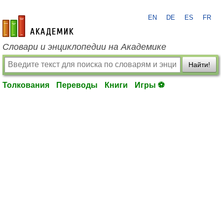
EN
DE
ES
FR
academic.ru
Словари и энциклопедии на Академике
Найти!
Толкования
Переводы
Книги
Игры ⚽