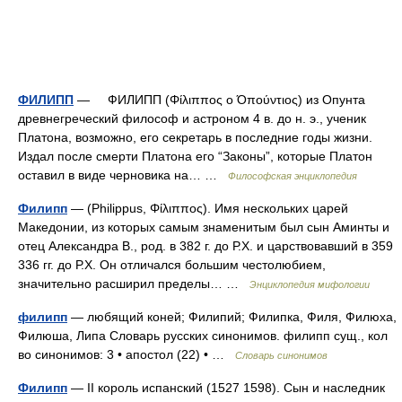
ФИЛИПП
— ФИЛИПП (Φίλιππος ο Όπούντιος) из Опунта
древнегреческий философ и астроном 4 в. до н. э., ученик
Платона, возможно, его секретарь в последние годы жизни.
Издал после смерти Платона его “Законы”, которые Платон
оставил в виде черновика на… …
Философская энциклопедия
Филипп
— (Philippus, Φίλιππος). Имя нескольких царей
Македонии, из которых самым знаменитым был сын Аминты и
отец Александра В., род. в 382 г. до Р.Х. и царствовавший в 359
336 гг. до Р.Х. Он отличался большим честолюбием,
значительно расширил пределы… …
Энциклопедия мифологии
филипп
— любящий коней; Филипий; Филипка, Филя, Филюха,
Филюша, Липа Словарь русских синонимов. филипп сущ., кол
во синонимов: 3 • апостол (22) • …
Словарь синонимов
Филипп
— II король испанский (1527 1598). Сын и наследник