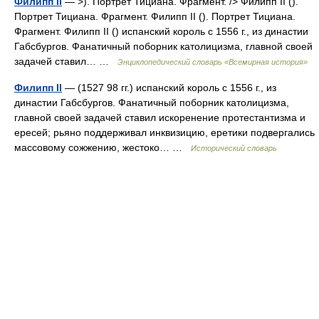
Филипп II
— >). Портрет Тициана. Фрагмент. /> Филипп II ().
Портрет Тициана. Фрагмент. Филипп II (). Портрет Тициана.
Фрагмент. Филипп II () испанский король с 1556 г., из династии
Габсбургов. Фанатичный поборник католицизма, главной своей
задачей ставил… …
Энциклопедический словарь «Всемирная история»
Филипп II
— (1527 98 гг.) испанский король с 1556 г., из
династии Габсбургов. Фанатичный поборник католицизма,
главной своей задачей ставил искоренение протестантизма и
ересей; рьяно поддерживал инквизицию, еретики подвергались
массовому сожжению, жестоко… …
Исторический словарь