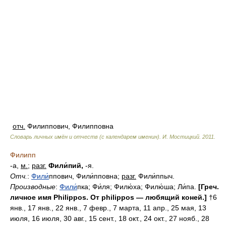
отч.
Филиппович, Филипповна
Словарь личных имён и отчеств (с календарем именин)
.
И. Мостицкий
.
2011
.
Филипп
-а,
м.
;
разг.
Фили́пий,
-я.
Отч.
:
Фили
́ппович, Фили́пповна;
разг.
Фили́ппыч.
Производные
:
Фили
́пка; Фи́ля; Филю́ха; Филю́ша; Ли́па.
[Греч.
личное имя Philippos. От philippos — любящий коней.]
†6
янв., 17 янв., 22 янв., 7 февр., 7 марта, 11 апр., 25 мая, 13
июля, 16 июля, 30 авг., 15 сент., 18 окт., 24 окт., 27 нояб., 28