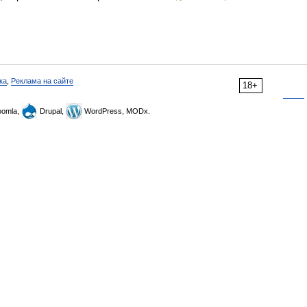
ка
,
Реклама на сайте
18+
omla,
Drupal,
WordPress, MODx.