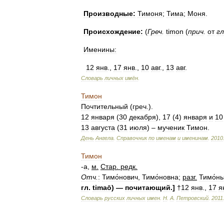
Производные:
Тимоня
;
Тима
;
Моня
.
Происхождение:
(
Греч
.
timon
(
прич
.
от
гл
Именины:
12
янв
.,
17
янв
.,
10
авг
.,
13
авг
.
Словарь
личных
имён
.
Тимон
Почтительный
(
греч
.).
12
января
(
30
декабря
),
17
(
4
)
января
и
10
13
августа
(
31
июля
) –
мученик
Тимон
.
День
Ангела
.
Справочник
по
именам
и
именинам
.
2010
Тимон
-
а
,
м
.
Стар
.
редк
.
Отч
.
:
Тимо́нович
,
Тимо́новна
;
разг
.
Тимо́н
гл
.
timaō
) —
почитающий
.]
†
12
янв
.,
17
я
Словарь
русских
личных
имен
.
Н
.
А
.
Петровский
.
2011