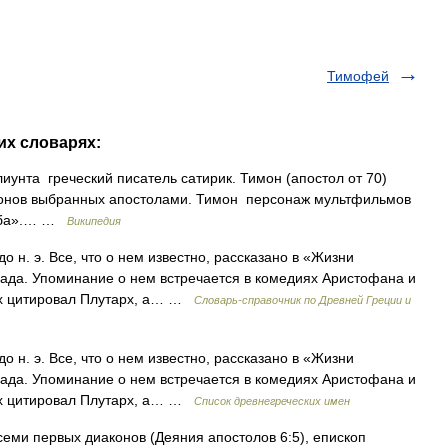
Тимофей
их словарях:
иунта греческий писатель сатирик. Тимон (апостол от 70)
аконов выбранных апостолами. Тимон персонаж мультфильмов
умба».… …
Википедия
о н. э. Все, что о нем известно, рассказано в «Жизни
ада. Упоминание о нем встречается в комедиях Аристофана и
рых цитировал Плутарх, а… …
Cловарь-справочник по Древней Греции и
о н. э. Все, что о нем известно, рассказано в «Жизни
ада. Упоминание о нем встречается в комедиях Аристофана и
рых цитировал Плутарх, а… …
Список древнегреческих имен
з семи первых диаконов (Деяния апостолов 6:5), епископ