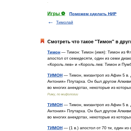
.
Игры ⚽
Поможем сделать НИР
Тимолай
Смотреть что такое "Тимон" в друг
Тимон
— Тимон: Тимон (имя): Тимон из Фл
апостол от семидесяти, один из семи ди
«Король лев» и «Король лев: Тимон и П
ТИМОН
— Тимон, мизантроп из Афин 5 в. д
Антония» Плутарха. Он был другом Алкиви
во многих анекдотах, некоторые из кото
Риму, по мифологии
ТИМОН
— Тимон, мизантроп из Афин 5 в. д
Антония» Плутарха. Он был другом Алкиви
во многих анекдотах, некоторые из кото
ТИМОН
— (1 в.) апостол от 70 ти, один и