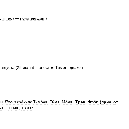
.
timao
) —
почитающий
.)
августа
(
28
июля
) –
апостол
Тимон
,
диакон
.
.
ыч
.
Производные
:
Тимо́ня
;
Ти́ма
;
Мо́ня
.
[
Греч
.
timōn
(
прич
.
от
нв
.,
10
авг
.,
13
авг
.
.