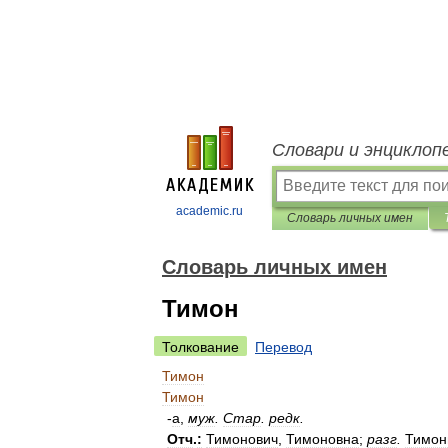
Словари и энциклоп
academic.ru
Словарь личных имен
Словарь личных имен
Тимон
Толкование
Перевод
Тимон
Тимон
-
а
,
муж
.
Стар
.
редк
.
Отч
.
:
Тимонович
,
Тимоновна
;
разг
.
Тимон