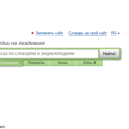
Запомнить сайт
Словарь на свой сайт
RU
едии на Академике
Найти!
Толкования
Переводы
Книги
Игры ⚽
ыч
.