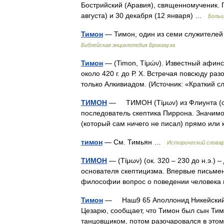
Бострийский (Аравия), священномученик. П
августа) и 30 декабря (12 января) …
Больш
Тимон
— Тимон, один из семи служителей 
Библейская энциклопедия Брокгауза
Тимон
— (Timon, Τίμών). Известный афинс
около 420 г. до Р. X. Встречая повсюду ра
только Алкивиадом. (Источник: «Кратки
ТИМОН
— ТИМОН (Τίμων) из Флиунта (ок. 
последователь скептика Пиррона. Значимос
(который сам ничего не писал) прямо ил
тимон
— См. Тимьян …
Исторический словар
ТИМОН
— (Τίμων) (ок. 320 – 230 до н.э.) 
основателя скептицизма. Впервые письме
философии вопрос о поведении человека
Тимон
— Наш9 65 Аполлонид Никейский в
Цезарю, сообщает, что Тимон был сын Тим
танцовщиком, потом разочаровался в эт