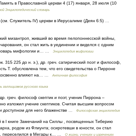
амять в Православной церкви 4 (17) января, 28 июля (10
ой Энциклопедический словарь
(см. Служитель IV) церкви в Иерусалиме (Деян 6:5) …
кий мизантроп, живший во время пелопоннесской войны,
зочарования, он стал жить в уединении и виделся с одним
й словарь мифологии и… …
Энциклопедия мифологии
315 225 до н. э.), др. греч. сатирический поэт и философ,
ть Т. обусловлена тем, что его свидетельства о Пирроне
и косвенно влияют на… …
Античная философия
ь галлицизмов русского языка
– др. греч. философ скептик и поэт, ученик Пиррона –
нно изложил учение скептиков. Считая высшим вопросом
 и доступном для него блаженстве …
Философская энциклопедия
 I книге Замечаний на Силлы , посвященных Тиберию
арха, родом из Флиунта; осиротевши в юности, он стал
ом, переселился в Мегары к… …
О жизни, учениях и изречениях