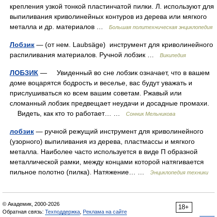
крепления узкой тонкой пластинчатой пилки. Л. используют для
выпиливания криволинейных контуров из дерева или мягкого
металла и др. материалов …
Большая политехническая энциклопедия
Лобзик
— (от нем. Laubsäge) инструмент для криволинейного
распиливания материалов. Ручной лобзик …
Википедия
ЛОБЗИК
— Увиденный во сне лобзик означает, что в вашем
доме воцарятся бодрость и веселье, вас будут уважать и
прислушиваться ко всем вашим советам. Ржавый или
сломанный лобзик предвещает неудачи и досадные промахи.
Видеть, как кто то работает… …
Сонник Мельникова
лобзик
— ручной режущий инструмент для криволинейного
(узорного) выпиливания из дерева, пластмассы и мягкого
металла. Наиболее часто используется в виде П образной
металлической рамки, между концами которой натягивается
пильное полотно (пилка). Натяжение… …
Энциклопедия техники
© Академик, 2000-2026
18+
Обратная связь:
Техподдержка
,
Реклама на сайте