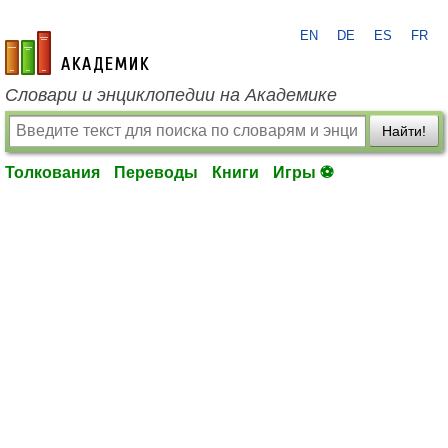
EN
DE
ES
FR
academic.ru
Словари и энциклопедии на Академике
Найти!
Толкования
Переводы
Книги
Игры ⚽