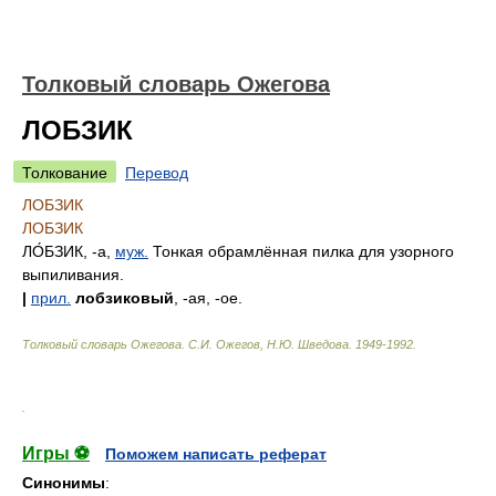
Толковый словарь Ожегова
ЛОБЗИК
Толкование
Перевод
ЛОБЗИК
ЛОБЗИК
ЛО́БЗИК
, -а,
муж.
Тонкая обрамлённая пилка для узорного
выпиливания.
|
прил.
лобзиковый
, -ая, -ое.
Толковый словарь Ожегова
.
С.И. Ожегов, Н.Ю. Шведова.
1949-1992
.
.
Игры ⚽
Поможем написать реферат
Синонимы
: