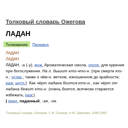
Толковый словарь Ожегова
ЛАДАН
Толкование
Перевод
ЛАДАН
ЛАДАН
ЛА́ДАН
, -а (-у),
муж.
Ароматическая смола,
употр.
для курения
при богослужении.
На л. дышит кто-что-н.
(при смерти кто-
н.;
устар.
; также о чём-н. ветхом, изношенном до крайности;
разг.
шутл.
).
Как чёрт ладана боится кто-н., как чёрт от
ладана бежит кто-н.
(очень боится, всячески старается
избежать;
разг.
).
|
прил.
ладанный
, -ая, -ое.
Толковый словарь Ожегова
.
С.И. Ожегов, Н.Ю. Шведова.
1949-1992
.