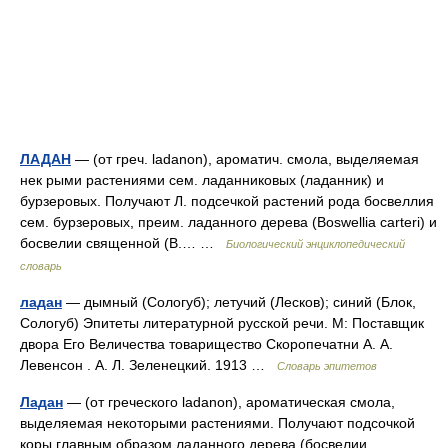
ЛАДАН
— (от греч. ladanon), ароматич. смола, выделяемая
нек рыми растениями сем. ладанниковых (ладанник) и
бурзеровых. Получают Л. подсечкой растений рода босвеллия
сем. бурзеровых, преим. ладанного дерева (Boswellia carteri) и
босвелии священной (В.… …
Биологический энциклопедический
словарь
ладан
— дымный (Сологуб); летучий (Лесков); синий (Блок,
Сологуб) Эпитеты литературной русской речи. М: Поставщик
двора Его Величества товарищество Скоропечатни А. А.
Левенсон . А. Л. Зеленецкий. 1913 …
Словарь эпитетов
Ладан
— (от греческого ladanon), ароматическая смола,
выделяемая некоторыми растениями. Получают подсочкой
коры главным образом ладанного дерева (босвелии