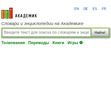
EN
DE
ES
FR
academic.ru
Словари и энциклопедии на Академике
Найти!
Толкования
Переводы
Книги
Игры ⚽