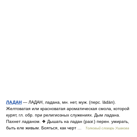
ЛАДАН
— ЛАДАН, ладана, мн. нет, муж. (перс. lādän).
Желтоватая или красноватая ароматическая смола, которой
курят, гл. обр. при религиозных служениях. Дым ладана.
Пахнет ладаном. ❖ Дышать на ладан (разг.) перен. умирать,
быть еле живым. Бояться, как черт …
Толковый словарь Ушакова