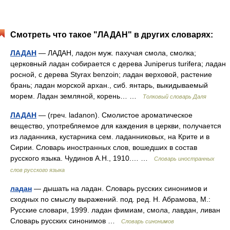
Смотреть что такое "ЛАДАН" в других словарях:
ЛАДАН
— ЛАДАН, ладон муж. пахучая смола, смолка;
церковный ладан собирается с дерева Juniperus turifera; ладан
росной, с дерева Styrax benzoin; ладан верховой, растение
брань; ладан морской архан., сиб. янтарь, выкидываемый
морем. Ладан земляной, корень… …
Толковый словарь Даля
ЛАДАН
— (греч. ladanon). Смолистое ароматическое
вещество, употребляемое для каждения в церкви, получается
из ладанника, кустарника сем. ладанниковых, на Крите и в
Сирии. Словарь иностранных слов, вошедших в состав
русского языка. Чудинов А.Н., 1910.… …
Словарь иностранных
слов русского языка
ладан
— дышать на ладан. Словарь русских синонимов и
сходных по смыслу выражений. под. ред. Н. Абрамова, М.:
Русские словари, 1999. ладан фимиам, смола, лавдан, ливан
Словарь русских синонимов …
Словарь синонимов