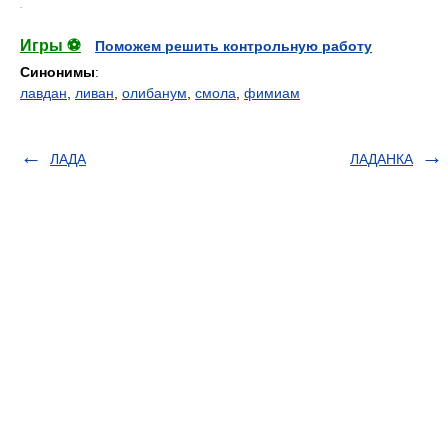
.
Игры ⚽
Поможем решить контрольную работу
Синонимы
:
лавдан
,
ливан
,
олибанум
,
смола
,
фимиам
ЛАДА
ЛАДАНКА