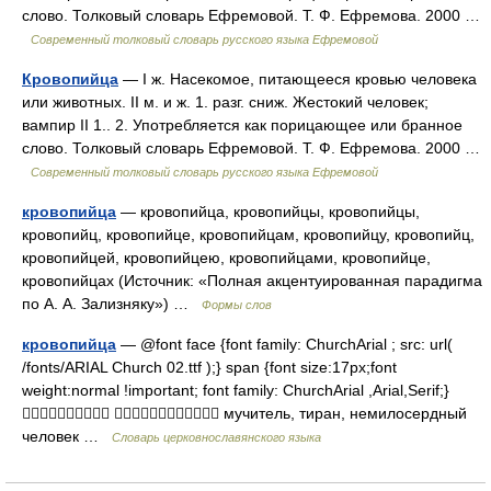
слово. Толковый словарь Ефремовой. Т. Ф. Ефремова. 2000 …
Современный толковый словарь русского языка Ефремовой
Кровопийца
— I ж. Насекомое, питающееся кровью человека
или животных. II м. и ж. 1. разг. сниж. Жестокий человек;
вампир II 1.. 2. Употребляется как порицающее или бранное
слово. Толковый словарь Ефремовой. Т. Ф. Ефремова. 2000 …
Современный толковый словарь русского языка Ефремовой
кровопийца
— кровопийца, кровопийцы, кровопийцы,
кровопийц, кровопийце, кровопийцам, кровопийцу, кровопийц,
кровопийцей, кровопийцею, кровопийцами, кровопийце,
кровопийцах (Источник: «Полная акцентуированная парадигма
по А. А. Зализняку») …
Формы слов
кровопийца
— @font face {font family: ChurchArial ; src: url(
/fonts/ARIAL Church 02.ttf );} span {font size:17px;font
weight:normal !important; font family: ChurchArial ,Arial,Serif;}
  мучитель, тиран, немилосердный
человек …
Словарь церковнославянского языка