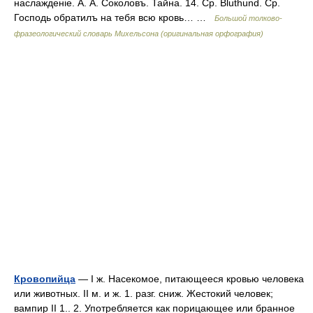
наслажденіе. А. А. Соколовъ. Тайна. 14. Ср. Bluthund. Ср.
Господь обратилъ на тебя всю кровь… …
Большой толково-
фразеологический словарь Михельсона (оригинальная орфография)
Кровопийца
— I ж. Насекомое, питающееся кровью человека
или животных. II м. и ж. 1. разг. сниж. Жестокий человек;
вампир II 1.. 2. Употребляется как порицающее или бранное