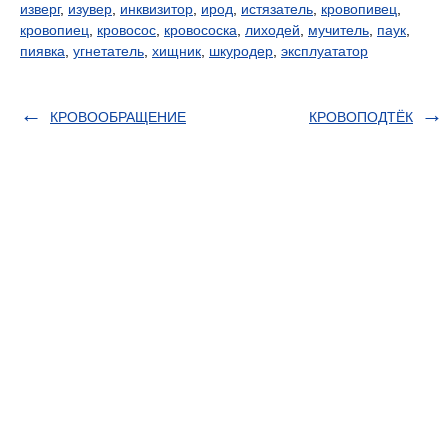
изверг
,
изувер
,
инквизитор
,
ирод
,
истязатель
,
кровопивец
,
кровопиец
,
кровосос
,
кровососка
,
лиходей
,
мучитель
,
паук
,
пиявка
,
угнетатель
,
хищник
,
шкуродер
,
эксплуататор
КРОВООБРАЩЕНИЕ
КРОВОПОДТЁК