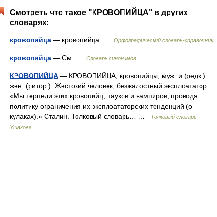
Смотреть что такое "КРОВОПИЙЦА" в других
словарях:
кровопийца
— кровопийца …
Орфографический словарь-справочник
кровопийца
— См …
Словарь синонимов
КРОВОПИЙЦА
— КРОВОПИЙЦА, кровопийцы, муж. и (редк.)
жен. (ритор.). Жестокий человек, безжалостный эксплоататор.
«Мы терпели этих кровопийц, пауков и вампиров, проводя
политику ограничения их эксплоататорских тенденций (о
кулаках).» Сталин. Толковый словарь… …
Толковый словарь
Ушакова