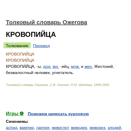
Толковый словарь Ожегова
КРОВОПИЙЦА
Толкование
Перевод
КРОВОПИЙЦА
КРОВОПИЙЦА
КРОВОПИ́ЙЦА
, -ы,
род.
мн.
-ийц,
муж.
и
жен.
Жестокий,
безжалостный человек, угнетатель.
Толковый словарь Ожегова
.
С.И. Ожегов, Н.Ю. Шведова.
1949-1992
.
.
Игры ⚽
Поможем написать курсовую
Синонимы
:
аспид
,
вампир
,
гарпия
,
живоглот
,
живодер
,
живорез
,
злодей
,