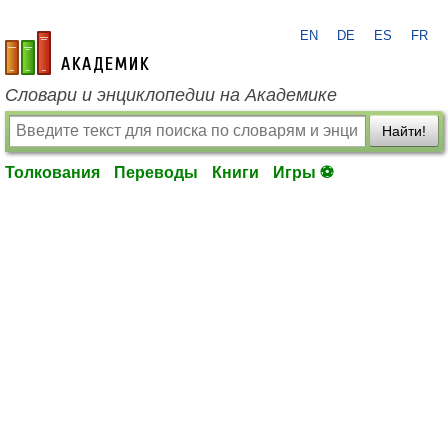
EN
DE
ES
FR
academic.ru
Словари и энциклопедии на Академике
Найти!
Толкования
Переводы
Книги
Игры ⚽