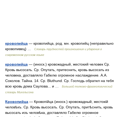
кровопийца
— кровопийца, род. мн. кровопийц (неправильно
кровопивец) …
Словарь трудностей произношения и ударения в
современном русском языке
кровопийца
— (иноск.) кровожадный, жестокий человек Ср.
Кровь высосать. Ср. Опутать, притеснить, кровь высосать из
человека, доставляло Габелю огромное наслаждение. А.А.
Соколов. Тайна. 14. Ср. Bluthund. Ср. Господь обратил на тебя
всю кровь дома Саулова... и …
Большой толково-фразеологический
словарь Михельсона
Кровопийца
— Кровопійца (иноск.) кровожадный, жестокій
человѣкъ. Ср. Кровь высосать. Ср. Опутать, притѣснить, кровь
высосать изъ человѣка, доставляло Габелю огромное