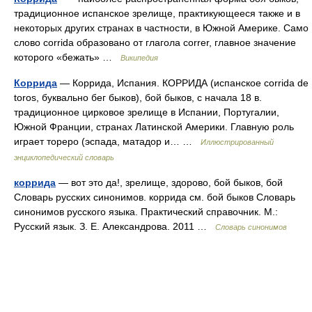
традиционное испанское зрелище, практикующееся также и в
некоторых других странах в частности, в Южной Америке. Само
слово corrida образовано от глагола correr, главное значение
которого «бежать» …
Википедия
Коррида
— Коррида, Испания. КОРРИДА (испанское corrida de
toros, буквально бег быков), бой быков, с начала 18 в.
традиционное цирковое зрелище в Испании, Португалии,
Южной Франции, странах Латинской Америки. Главную роль
играет тореро (эспада, матадор и… …
Иллюстрированный
энциклопедический словарь
коррида
— вот это да!, зрелище, здорово, бой быков, бой
Словарь русских синонимов. коррида см. бой быков Словарь
синонимов русского языка. Практический справочник. М.:
Русский язык. З. Е. Александрова. 2011 …
Словарь синонимов