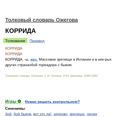
Толковый словарь Ожегова
КОРРИДА
Толкование
Перевод
КОРРИДА
КОРРИДА
КОРРИ́ДА
, -ы,
жен.
Массовое зрелище в Испании и в нек-рых
других странахбой тореадора с быком.
Толковый словарь Ожегова
.
С.И. Ожегов, Н.Ю. Шведова.
1949-1992
.
.
Игры ⚽
Нужно решить контрольную?
Синонимы
:
бой
,
бой быков
,
вот это да!
,
здорово
,
зрелище
,
лилия