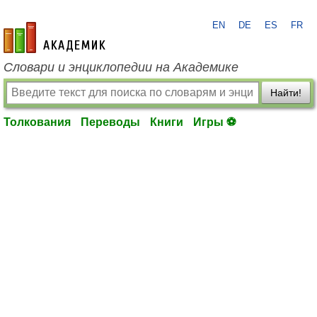
EN
DE
ES
FR
academic.ru
Словари и энциклопедии на Академике
Найти!
Толкования
Переводы
Книги
Игры ⚽