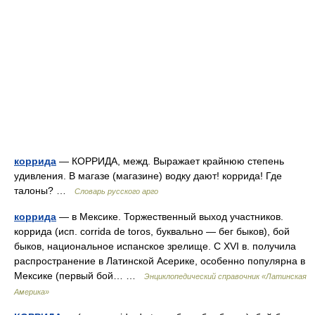
коррида
— КОРРИДА, межд. Выражает крайнюю степень
удивления. В магазе (магазине) водку дают! коррида! Где
талоны? …
Словарь русского арго
коррида
— в Мексике. Торжественный выход участников.
коррида (исп. corrida de toros, буквально — бег быков), бой
быков, национальное испанское зрелище. С XVI в. получила
распространение в Латинской Асерике, особенно популярна в
Мексике (первый бой… …
Энциклопедический справочник «Латинская
Америка»