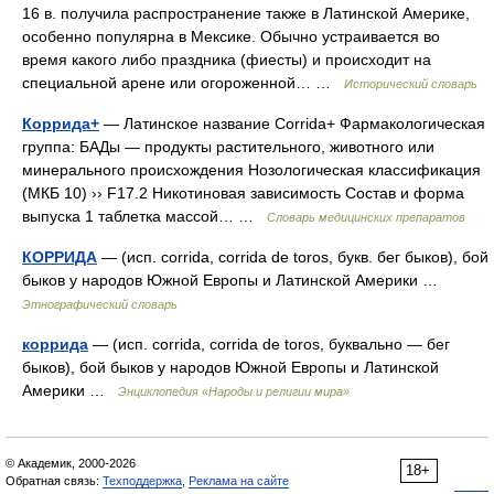
16 в. получила распространение также в Латинской Америке,
особенно популярна в Мексике. Обычно устраивается во
время какого либо праздника (фиесты) и происходит на
специальной арене или огороженной… …
Исторический словарь
Коррида+
— Латинское название Corrida+ Фармакологическая
группа: БАДы — продукты растительного, животного или
минерального происхождения Нозологическая классификация
(МКБ 10) ›› F17.2 Никотиновая зависимость Состав и форма
выпуска 1 таблетка массой… …
Словарь медицинских препаратов
КОРРИДА
— (исп. corrida, corrida de toros, букв. бег быков), бой
быков у народов Южной Европы и Латинской Америки …
Этнографический словарь
коррида
— (исп. corrida, corrida de toros, буквально — бег
быков), бой быков у народов Южной Европы и Латинской
Америки …
Энциклопедия «Народы и религии мира»
© Академик, 2000-2026
18+
Обратная связь:
Техподдержка
,
Реклама на сайте