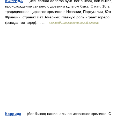
КОРРИДА
— (исп. corrida de toros букв. бег быков), бой быков,
происхождение связано с древним культом быка. С нач. 18 в.
традиционное цирковое зрелище в Испании, Португалии, Юж.
Франции, странах Лат. Америки; главную роль играет тореро
(эспада, матадор),… …
Большой Энциклопедический словарь
Коррида
— (бег быков) национальное испанское зрелище. С