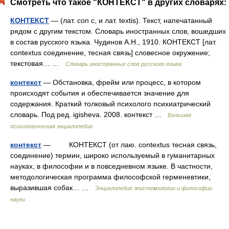
Смотреть что такое "КОНТЕКСТ" в других словарях:
КОНТЕКСТ
— (лат. con с, и лат. textis). Текст, напечатанный
рядом с другим текстом. Словарь иностранных слов, вошедших
в состав русского языка. Чудинов А.Н., 1910. КОНТЕКСТ [лат.
contextus соединение, тесная связь] словесное окружение;
текстовая… …
Словарь иностранных слов русского языка
контекст
— Обстановка, фрейм или процесс, в котором
происходят события и обеспечивается значение для
содержания. Краткий толковый психолого психиатрический
словарь. Под ред. igisheva. 2008. контекст …
Большая
психологическая энциклопедия
контекст
— КОНТЕКСТ (от лаю. contextus тесная связь,
соединение) термин, широко используемый в гуманитарных
науках, в философии и в повседневном языке. В частности,
методологическая программа философской герменевтики,
выразившая собак… …
Энциклопедия эпистемологии и философии
науки