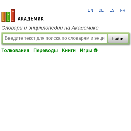
EN
DE
ES
FR
academic.ru
Словари и энциклопедии на Академике
Найти!
Толкования
Переводы
Книги
Игры ⚽