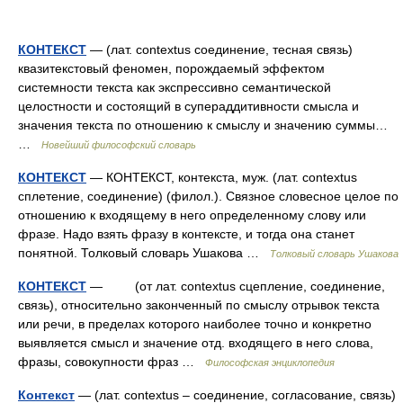
КОНТЕКСТ
— (лат. contextus соединение, тесная связь)
квазитекстовый феномен, порождаемый эффектом
системности текста как экспрессивно семантической
целостности и состоящий в супераддитивности смысла и
значения текста по отношению к смыслу и значению суммы…
…
Новейший философский словарь
КОНТЕКСТ
— КОНТЕКСТ, контекста, муж. (лат. contextus
сплетение, соединение) (филол.). Связное словесное целое по
отношению к входящему в него определенному слову или
фразе. Надо взять фразу в контексте, и тогда она станет
понятной. Толковый словарь Ушакова …
Толковый словарь Ушакова
КОНТЕКСТ
— (от лат. contextus сцепление, соединение,
связь), относительно законченный по смыслу отрывок текста
или речи, в пределах которого наиболее точно и конкретно
выявляется смысл и значение отд. входящего в него слова,
фразы, совокупности фраз …
Философская энциклопедия
Контекст
— (лат. contextus – соединение, согласование, связь)