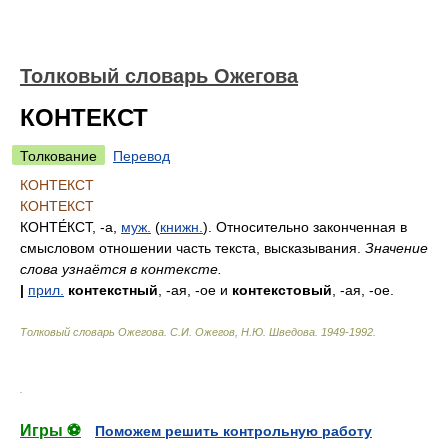
Толковый словарь Ожегова
КОНТЕКСТ
Толкование
Перевод
КОНТЕКСТ
КОНТЕКСТ
КОНТЕ́КСТ
, -а,
муж.
(
книжн.
). Относительно законченная в
смысловом отношении часть текста, высказывания.
Значение
слова узнаётся в контексте.
|
прил.
контекстный
, -ая, -ое и
контекстовый
, -ая, -ое.
Толковый словарь Ожегова
.
С.И. Ожегов, Н.Ю. Шведова.
1949-1992
.
.
Игры ⚽
Поможем решить контрольную работу