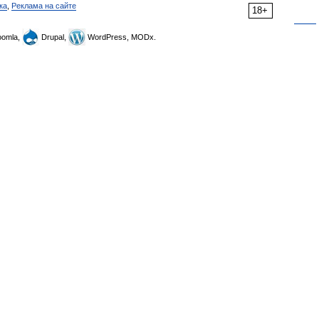
ка
,
Реклама на сайте
18+
omla,
Drupal,
WordPress, MODx.