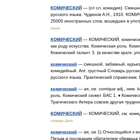
КОМИЧЕСКИЙ
— (от сл. комедия). Смешн
русского языка. Чудинов А.Н., 1910. КО
25000 иностранных слов, вошедших в упо
языка
КОМИЧЕСКИЙ
— КОМИЧЕСКИЙ, комическая,
как роду искусства. Комическая роль. Комич
Комический талант. 3. (в качестве кратк. 
комический
— смешной, забавный, курьез
комедийный. Ant. грустный Словарь русск
русского языка. Практический справочник.
комический
— ая, ое. comique adj., нем. 
роль. Комический сюжет. БАС 1. ♦ Комическ
Трагическаго Актера совсем другая труд
КОМИЧЕСКИЙ
— КОМИЧЕСКИЙ, см. комеди
словарь Даля
комический
— ая, ое 1) Относящийся к к
Пятым и последним обитателем убежища бы