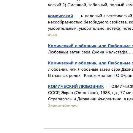
ческий 2) Смешной, забавный, полный к
комический
— ▲ нелепый ↑ эстетический 
несообразностью безобидного свойства. ко
уморительный. уморительно. потеха. по
языка
Комический любовник, или Любовные 
Любовные затеи сэра Джона Фальстафа
Комический любовник, или Любовные з
любовник, или Любовные затеи сэра Джо
В главных ролях Кинокомпания ТО Экр
КОМИЧЕСКИЙ ЛЮБОВНИК
— КОМИЧЕСКИЙ
СССР, Экран (Останкино), 1983, цв., 77 м
Страпаролы и Джованни Фьорентино, в ц
Энциклопедия кино