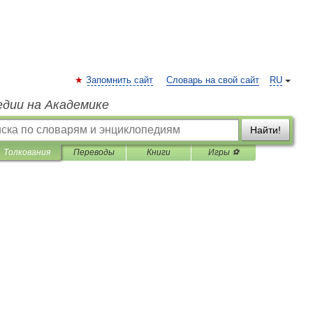
Запомнить сайт
Словарь на свой сайт
RU
едии на Академике
Найти!
Толкования
Переводы
Книги
Игры ⚽