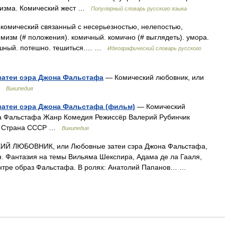
омизма. Комический жест …
Популярный словарь русского языка
комический связанный с несерьезностью, нелепостью,
мизм (# положения). комичный. комично (# выглядеть). умора.
тешный. потешно. тешиться.… …
Идеографический словарь русского
затеи сэра Джона Фальстафа
— Комический любовник, или
 …
Википедия
атеи сэра Джона Фальстафа (фильм)
— Комический
на Фальстафа Жанр Комедия Режиссёр Валерий Рубинчик
ан Страна СССР …
Википедия
 ЛЮБОВНИК, или Любовные затеи сэра Джона Фальстафа,
ин. Фантазия на темы Вильяма Шекспира, Адама де ла Гааля,
ентре образ Фальстафа. В ролях: Анатолий Папанов… …