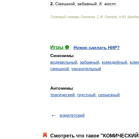
2
.
Смешной
,
забавный
.
К
.
жест
.
Толковый
словарь
Ожегова
.
С
.
И
.
Ожегов
,
Н
.
Ю
.
Шведо
.
Игры ⚽
Нужно сделать НИР?
Синонимы
:
водевильный
,
забавный
,
комедийный
,
ком
смешной
,
уморительный
Антонимы
:
трагический
,
грустный
,
серьезный
комитетский
Смотреть что такое "КОМИЧЕСКИЙ"