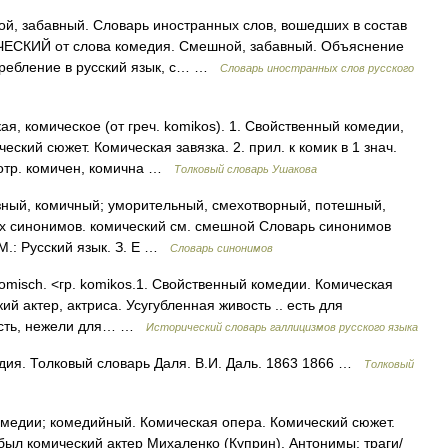
ой, забавный. Словарь иностранных слов, вошедших в состав
МИЧЕСКИЙ от слова комедия. Смешной, забавный. Объяснение
требление в русский язык, с… …
Словарь иностранных слов русского
 комическое (от греч. komikos). 1. Свойственный комедии,
еский сюжет. Комическая завязка. 2. прил. к комик в 1 знач.
употр. комичен, комична …
Толковый словарь Ушакова
ный, комичный; уморительный, смехотворный, потешный,
их синонимов. комический см. смешной Словарь синонимов
 М.: Русский язык. З. Е …
Словарь синонимов
komisch. <гр. komikos.1. Свойственный комедии. Комическая
ий актер, актриса. Усугубленная живость .. есть для
ность, нежели для… …
Исторический словарь галлицизмов русского языка
я. Толковый словарь Даля. В.И. Даль. 1863 1866 …
Толковый
омедии; комедийный. Комическая опера. Комический сюжет.
л комический актер Михаленко (Куприн). Антонимы: траги/