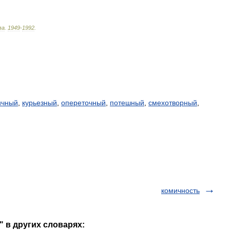
ва
.
1949
-
1992
.
ичный
,
курьезный
,
опереточный
,
потешный
,
смехотворный
,
комичность
 в других словарях: