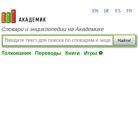
EN
DE
ES
FR
academic.ru
Словари и энциклопедии на Академике
Найти!
Толкования
Переводы
Книги
Игры ⚽