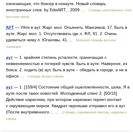
означающая, что боксер в нокауте. Новый словарь
иностранных слов. by EdwART, , 2009 …
Словарь иностранных слов
русского языка
АУТ
— Уйти в аут. Жарг. мол. Опьянеть. Максимов, 17. Быть в
ауте. Жарг. мол. 1. Отсутствовать где л. ФЛ, 91. 2. Очень
удивиться чему л. Югановы, 41 …
Большой словарь русских
поговорок
аут
— 1. крайняя степень усталости, граничащая с
невменяемостью и потерей чувств. Быть в ауте. Наверное, из
бокса. 2. ходить (в) аут, быть в ауте – обедать в городе, а не в
офисе …
Словарь бизнес-сленга
аут
— 1. [159/4] Состояние общей ошеломлённости, шока. Я в
ауте после таких новостей. Молодежный сленг 2. [50/15]
Действие наркотика, при котором наркоман теряет контакт
с окружающим миром. Квадрат черняшки отправил его в аут.
(После внутривенного… …
Cловарь современной лексики, жаргона и
сленга