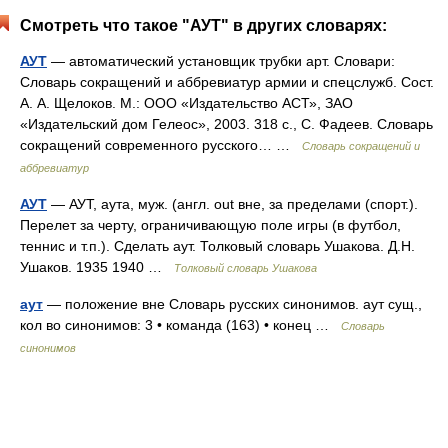
Смотреть что такое "АУТ" в других словарях:
АУТ
— автоматический установщик трубки арт. Словари:
Словарь сокращений и аббревиатур армии и спецслужб. Сост.
А. А. Щелоков. М.: ООО «Издательство АСТ», ЗАО
«Издательский дом Гелеос», 2003. 318 с., С. Фадеев. Словарь
сокращений современного русского… …
Словарь сокращений и
аббревиатур
АУТ
— АУТ, аута, муж. (англ. out вне, за пределами (спорт.).
Перелет за черту, ограничивающую поле игры (в футбол,
теннис и т.п.). Сделать аут. Толковый словарь Ушакова. Д.Н.
Ушаков. 1935 1940 …
Толковый словарь Ушакова
аут
— положение вне Словарь русских синонимов. аут сущ.,
кол во синонимов: 3 • команда (163) • конец …
Словарь
синонимов