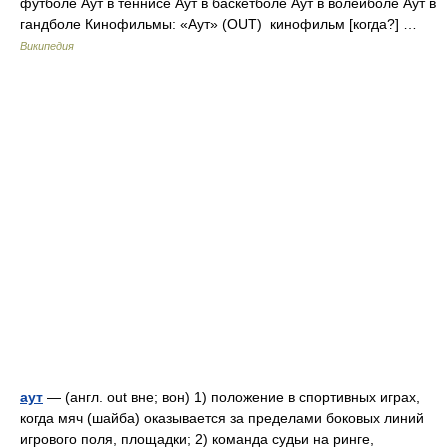
футболе Аут в теннисе Аут в баскетболе Аут в волейболе Аут в
гандболе Кинофильмы: «Аут» (OUT) кинофильм [когда?] …
Википедия
аут
— (англ. out вне; вон) 1) положение в спортивных играх,
когда мяч (шайба) оказывается за пределами боковых линий
игрового поля, площадки; 2) команда судьи на ринге,