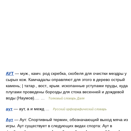
АУТ
— муж., камч. род скребка, скобеля для очистки мездры у
сырых кож. Камчадалы оправляют для этого в дерево острый
камень; | татар., вост., крым. ископанные уступами пруды, куда
плугами проведены борозды для стока весенней и дождевой
воды (Наумов).… …
Толковый словарь Даля
аут
— аут, а и межд …
Русский орфографический словарь
Аут
— Аут: Cпортивный термин, обозначающий выход мяча из
игры. Аут существует в следующих видах спорта: Аут в