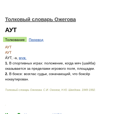
Толковый словарь Ожегова
АУТ
Толкование
Перевод
АУТ
АУТ
А́УТ
, -а,
муж.
1.
В спортивных играх: положение, когда мяч (шайба)
оказывается за пределами игрового поля, площадки.
2.
В боксе: возглас судьи, означающий, что боксёр
нокаутирован.
Толковый словарь Ожегова
.
С.И. Ожегов, Н.Ю. Шведова.
1949-1992
.
.