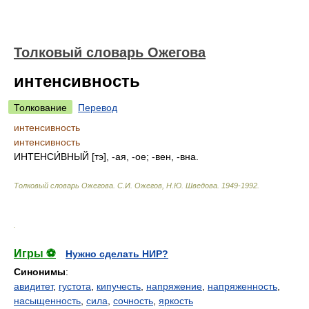
Толковый словарь Ожегова
интенсивность
Толкование
Перевод
интенсивность
интенсивность
ИНТЕНСИ́ВНЫЙ [тэ], -ая, -ое; -вен, -вна.
Толковый словарь Ожегова
.
С.И. Ожегов, Н.Ю. Шведова.
1949-1992
.
.
Игры ⚽
Нужно сделать НИР?
Синонимы
:
авидитет
,
густота
,
кипучесть
,
напряжение
,
напряженность
,
насыщенность
,
сила
,
сочность
,
яркость