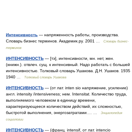
Интенсивность
— напряженность работы, производства.
Словарь бизнес терминов. Академик.ру. 2001 …
Словарь бизнес-
терминов
ИНТЕНСИВНОСТЬ
— [тэ], интенсивности, мн. нет, жен.
(книжн.). отвлеч. сущ. к интенсивный. Надо работать с большей
интенсивностью. Толковый словарь Ушакова. Д.Н. Ушаков. 1935
1940 …
Толковый словарь Ушакова
ИНТЕНСИВНОСТЬ
— (от лат. inten sio напряжение, усиление)
англ. intensity /intensiveness; нем. Intensitat. Количество труда,
выполняемого человеком в единицу времени,
характеризующееся количеством действий, их сложностью,
быстротой выполнения, энергозатратами.… …
Энциклопедия
социологии
ИНТЕНСИВНОСТЬ
— (франц. intensif, от лат. intencio