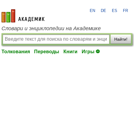
EN
DE
ES
FR
academic.ru
Словари и энциклопедии на Академике
Найти!
Толкования
Переводы
Книги
Игры ⚽