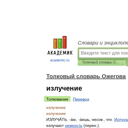
Словари и энциклоп
academic.ru
Толковый словарь Ожегова
Толковый словарь Ожегова
излучение
Толкование
Перевод
излучение
излучение
ИЗЛУЧА́ТЬ
, -
а́ю
, -
а́ешь
;
несов
.,
что
.
Испуск
излучают
нежность
(
перен
.).