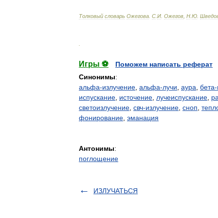
Толковый
словарь
Ожегова
.
С
.
И
.
Ожегов
,
Н
.
Ю
.
Шведо
.
Игры ⚽
Поможем написать реферат
Синонимы
:
альфа-излучение
,
альфа-лучи
,
аура
,
бета-
испускание
,
источение
,
лучеиспускание
,
р
светоизлучение
,
свч-излучение
,
сноп
,
тепл
фонирование
,
эманация
Антонимы
:
поглощение
ИЗЛУЧАТЬСЯ