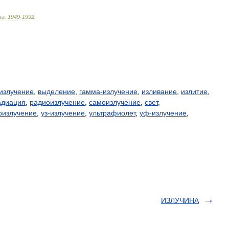
ва
.
1949
-
1992
.
излучение
,
выделение
,
гамма-излучение
,
изливание
,
излитие
,
адиация
,
радиоизлучение
,
самоизлучение
,
свет
,
оизлучение
,
уз-излучение
,
ультрафиолет
,
уф-излучение
,
ИЗЛУЧИНА