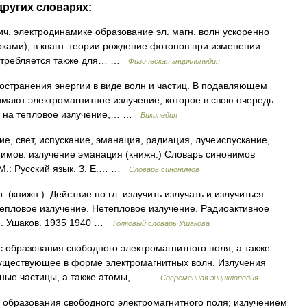
других словарях:
ич. электродинамике образование эл. магн. волн ускоренно
оками); в квант. теории рождение фотонов при изменении
употребляется также для… …
Физическая энциклопедия
остранения энергии в виде волн и частиц. В подавляющем
мают электромагнитное излучение, которое в свою очередь
ия на тепловое излучение,… …
Википедия
е, свет, испускание, эманация, радиация, лучеиспускание,
имов. излучение эманация (книжн.) Словарь синонимов
 М.: Русский язык. З. Е.… …
Словарь синонимов
(книжн.). Действие по гл. излучить излучать и излучиться
Тепловое излучение. Нетепловое излучение. Радиоактивное
.Н. Ушаков. 1935 1940 …
Толковый словарь Ушакова
 образования свободного электромагнитного поля, а также
существующее в форме электромагнитных волн. Излучения
нные частицы, а также атомы,… …
Современная энциклопедия
образования свободного электромагнитного поля; излучением