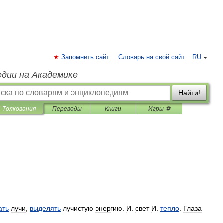
Запомнить сайт
Словарь на свой сайт
RU
едии на Академике
Найти!
Толкования
Переводы
Книги
Игры ⚽
ать
лучи
,
выделять
лучистую
энергию
.
И
.
свет
И
.
тепло
.
Глаза