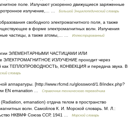
агнитное поле. Излучают ускоренно движущиеся заряженные
инхротронное излучение,… …
Большой Энциклопедический словарь
бразования свободного электромагнитного поля, а также
существующее в форме электромагнитных волн. Излучения
нные частицы, а также атомы,… …
Иллюстрированный
ергии ЭЛЕМЕНТАРНЫМИ ЧАСТИЦАМИ ИЛИ
 ЭЛЕКТРОМАГНИТНОЕ ИЗЛУЧЕНИЕ проходит через
ений как ТЕПЛОПРОВОДНОСТЬ, КОНВЕКЦИЯ и передача звука. В
ский словарь
 аппаратуры. [http://www.rfcmd.ru/glossword/1.8/index.php?
ции EN emanation …
Справочник технического переводчика
Radiation, emanation) отдача телом в пространство
магнитных волн. Самойлов К. И. Морской словарь. М. Л.:
ельство НКВМФ Союза ССР, 1941 …
Морской словарь