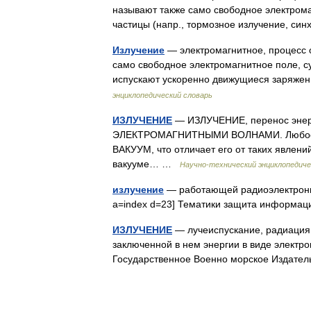
называют также само свободное электром
частицы (напр., тормозное излучение, с
Излучение
— электромагнитное, процесс о
само свободное электромагнитное поле, 
испускают ускоренно движущиеся заряже
энциклопедический словарь
ИЗЛУЧЕНИЕ
— ИЗЛУЧЕНИЕ, перенос эн
ЭЛЕКТРОМАГНИТНЫМИ ВОЛНАМИ. Любое
ВАКУУМ, что отличает его от таких явл
вакууме… …
Научно-технический энциклопедиче
излучение
— работающей радиоэлектронной
a=index d=23] Тематики защита информа
ИЗЛУЧЕНИЕ
— лучеиспускание, радиация (
заключенной в нем энергии в виде электро
Государственное Военно морское Издат