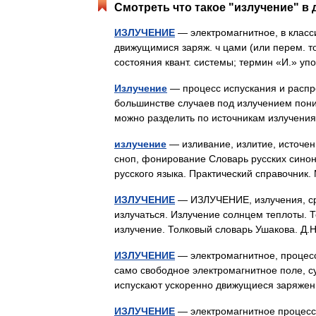
Смотреть что такое "излучение" в 
ИЗЛУЧЕНИЕ
— электромагнитное, в класс
движущимися заряж. ч цами (или перем. т
состояния квант. системы; термин «И.» 
Излучение
— процесс испускания и распр
большинстве случаев под излучением пони
можно разделить по источникам излучен
излучение
— изливание, излитие, источени
сноп, фонирование Словарь русских синон
русского языка. Практический справочник.
ИЗЛУЧЕНИЕ
— ИЗЛУЧЕНИЕ, излучения, ср. 
излучаться. Излучение солнцем теплоты. 
излучение. Толковый словарь Ушакова. Д
ИЗЛУЧЕНИЕ
— электромагнитное, процесс
само свободное электромагнитное поле, 
испускают ускоренно движущиеся заряже
ИЗЛУЧЕНИЕ
— электромагнитное процесс 