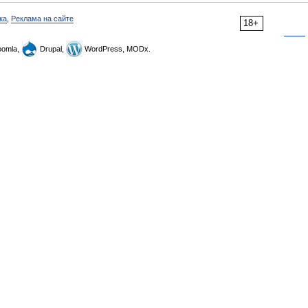
ка
,
Реклама на сайте
18+
omla,
Drupal,
WordPress, MODx.