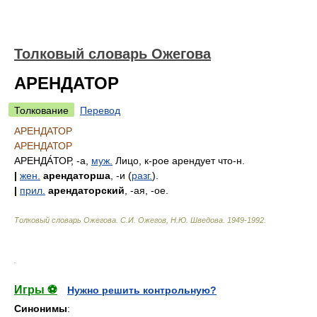
Толковый словарь Ожегова
АРЕНДАТОР
Толкование
Перевод
АРЕНДАТОР
АРЕНДАТОР
АРЕНДА́ТОР
, -а,
муж.
Лицо, к-рое арендует что-н.
|
жен.
арендаторша
, -и (
разг.
).
|
прил.
арендаторский
, -ая, -ое.
Толковый словарь Ожегова
.
С.И. Ожегов, Н.Ю. Шведова.
1949-1992
.
.
Игры ⚽
Нужно решить контрольную?
Синонимы
: