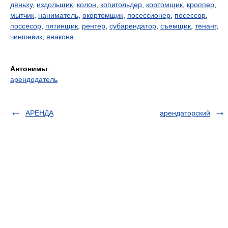
дяньху
,
издольщик
,
колон
,
копигольдер
,
кортомщик
,
кроппер
,
мытчик
,
наниматель
,
окортомщик
,
посессионер
,
посессор
,
поссесор
,
пятинщик
,
рентер
,
субарендатор
,
съемщик
,
тенант
,
чиншевик
,
янакона
Антонимы
:
арендодатель
АРЕНДА
арендаторский