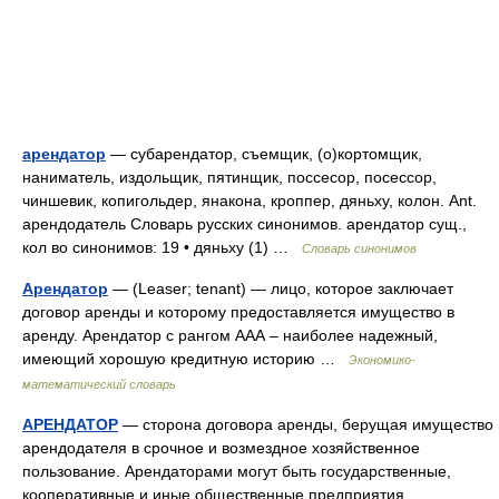
арендатор
— субарендатор, съемщик, (о)кортомщик,
наниматель, издольщик, пятинщик, поссесор, посессор,
чиншевик, копигольдер, янакона, кроппер, дяньху, колон. Ant.
арендодатель Словарь русских синонимов. арендатор сущ.,
кол во синонимов: 19 • дяньху (1) …
Словарь синонимов
Арендатор
— (Leaser; tenant) — лицо, которое заключает
договор аренды и которому предоставляется имущество в
аренду. Арендатор с рангом ААА – наиболее надежный,
имеющий хорошую кредитную историю …
Экономико-
математический словарь
АРЕНДАТОР
— сторона договора аренды, берущая имущество
арендодателя в срочное и возмездное хозяйственное
пользование. Арендаторами могут быть государственные,
кооперативные и иные общественные предприятия