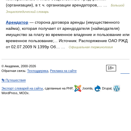
(организации), в т. ч. организации арендаторов,… …
Большой
Энциклопедический словарь
Арендатор
— сторона договора аренды (имущественного
найма), которая получает от арендодателя (наймодателя)
имущество за плату во временное владение и пользование или
временное пользование;... Источник: Распоряжение ОАО РЖД
от 02.07.2009 N 1399р Об… …
Официальная терминология
© Академик, 2000-2026
18+
Обратная связь:
Техподдержка
,
Реклама на сайте
👣 Путешествия
Экспорт словарей на сайты
, сделанные на PHP,
Joomla,
Drupal,
WordPress, MODx.