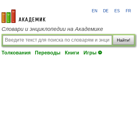
EN
DE
ES
FR
academic.ru
Словари и энциклопедии на Академике
Найти!
Толкования
Переводы
Книги
Игры ⚽