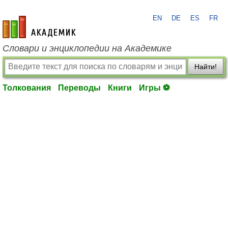
EN
DE
ES
FR
academic.ru
Словари и энциклопедии на Академике
Найти!
Толкования
Переводы
Книги
Игры ⚽