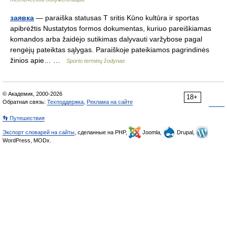
заявка
— paraiška statusas T sritis Kūno kultūra ir sportas
apibrėžtis Nustatytos formos dokumentas, kuriuo pareiškiamas
komandos arba žaidėjo sutikimas dalyvauti varžybose pagal
rengėjų pateiktas sąlygas. Paraiškoje pateikiamos pagrindinės
žinios apie… …
Sporto terminų žodynas
© Академик, 2000-2026
18+
Обратная связь:
Техподдержка
,
Реклама на сайте
👣 Путешествия
Экспорт словарей на сайты
, сделанные на PHP,
Joomla,
Drupal,
WordPress, MODx.