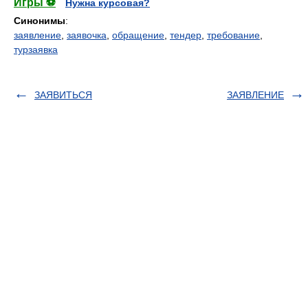
Игры ⚽
Нужна курсовая?
Синонимы
:
заявление
,
заявочка
,
обращение
,
тендер
,
требование
,
турзаявка
ЗАЯВИТЬСЯ
ЗАЯВЛЕНИЕ