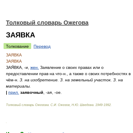
Толковый словарь Ожегова
ЗАЯВКА
Толкование
Перевод
ЗАЯВКА
ЗАЯВКА
ЗАЯ́ВКА
, -и,
жен.
Заявление о своих правах или о
предоставлении прав на что-н., а также о своих потребностях в
чём-н.
З. на изобретение. З. на земельный участок. З. на
материалы.
|
прил.
заявочный
, -ая, -ое.
Толковый словарь Ожегова
.
С.И. Ожегов, Н.Ю. Шведова.
1949-1992
.
.