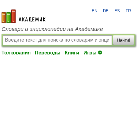
EN
DE
ES
FR
academic.ru
Словари и энциклопедии на Академике
Найти!
Толкования
Переводы
Книги
Игры ⚽