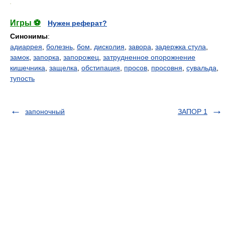
.
Игры ⚽
Нужен реферат?
Синонимы
:
адиаррея
,
болезнь
,
бом
,
дисколия
,
завора
,
задержка стула
,
замок
,
запорка
,
запорожец
,
затрудненное опорожнение
кишечника
,
защелка
,
обстипация
,
просов
,
просовня
,
сувальда
,
тупость
запоночный
ЗАПОР 1