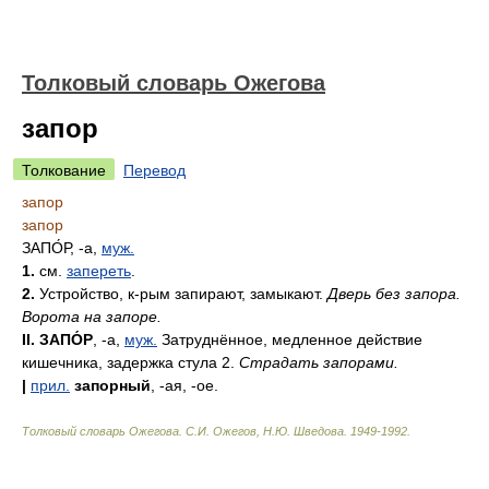
Толковый словарь Ожегова
запор
Толкование
Перевод
запор
запор
ЗАПО́Р
, -а,
муж.
1.
см.
запереть
.
2.
Устройство, к-рым запирают, замыкают.
Дверь без запора.
Ворота на запоре.
II. ЗАПО́Р
, -а,
муж.
Затруднённое, медленное действие
кишечника, задержка стула 2.
Страдать запорами.
|
прил.
запорный
, -ая, -ое.
Толковый словарь Ожегова
.
С.И. Ожегов, Н.Ю. Шведова.
1949-1992
.