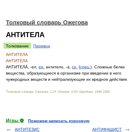
Толковый словарь Ожегова
АНТИТЕЛА
Толкование
Перевод
АНТИТЕЛА
АНТИТЕЛА
АНТИТЕЛА́
, -ел,
ед.
антитело, -а,
ср.
(
спец.
). Сложные белки
вещества, образующиеся в организме при введении в него
чужеродных веществ и нейтрализующие их вредное действие.
Толковый словарь Ожегова
.
С.И. Ожегов, Н.Ю. Шведова.
1949-1992
.
.
Игры ⚽
Поможем написать курсовую
АНТИТЕЗИС
АНТИФАШИСТ