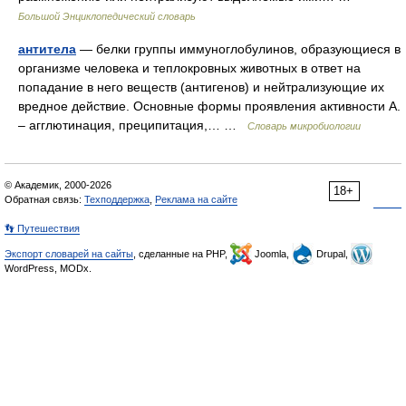
Большой Энциклопедический словарь
антитела
— белки группы иммуноглобулинов, образующиеся в
организме человека и теплокровных животных в ответ на
попадание в него веществ (антигенов) и нейтрализующие их
вредное действие. Основные формы проявления активности А.
– агглютинация, преципитация,… …
Словарь микробиологии
© Академик, 2000-2026
18+
Обратная связь:
Техподдержка
,
Реклама на сайте
👣 Путешествия
Экспорт словарей на сайты
, сделанные на PHP,
Joomla,
Drupal,
WordPress, MODx.