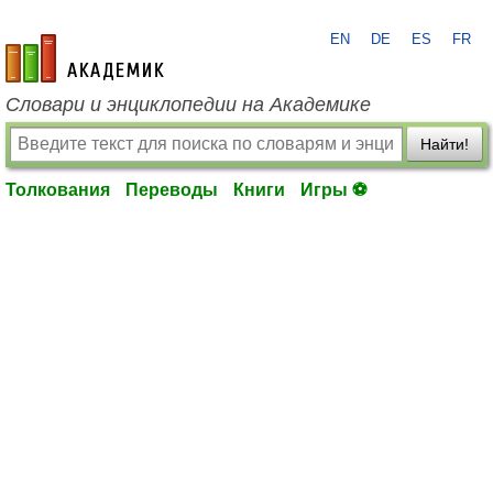
EN
DE
ES
FR
academic.ru
Словари и энциклопедии на Академике
Найти!
Толкования
Переводы
Книги
Игры ⚽