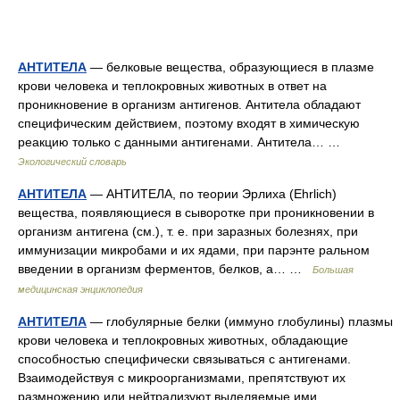
АНТИТЕЛА
— белковые вещества, образующиеся в плазме
крови человека и теплокровных животных в ответ на
проникновение в организм антигенов. Антитела обладают
специфическим действием, поэтому входят в химическую
реакцию только с данными антигенами. Антитела… …
Экологический словарь
АНТИТЕЛА
— АНТИТЕЛА, по теории Эрлиха (Ehrlich)
вещества, появляющиеся в сыворотке при проникновении в
организм антигена (см.), т. е. при заразных болезнях, при
иммунизации микробами и их ядами, при парэнте ральном
введении в организм ферментов, белков, а… …
Большая
медицинская энциклопедия
АНТИТЕЛА
— глобулярные белки (иммуно глобулины) плазмы
крови человека и теплокровных животных, обладающие
способностью специфически связываться с антигенами.
Взаимодействуя с микроорганизмами, препятствуют их
размножению или нейтрализуют выделяемые ими… …