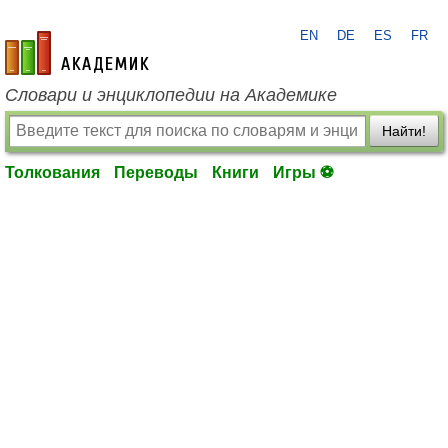
EN
DE
ES
FR
academic.ru
Словари и энциклопедии на Академике
Найти!
Толкования
Переводы
Книги
Игры ⚽