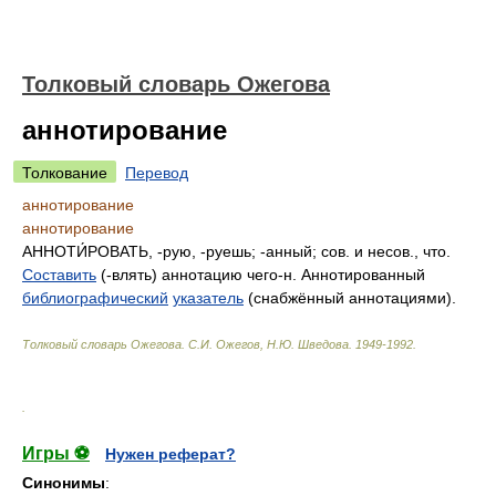
Толковый словарь Ожегова
аннотирование
Толкование
Перевод
аннотирование
аннотирование
АННОТИ́РОВАТЬ, -рую, -руешь; -анный; сов. и несов., что.
Составить
(-влять) аннотацию чего-н. Аннотированный
библиографический
указатель
(снабжённый аннотациями).
Толковый словарь Ожегова
.
С.И. Ожегов, Н.Ю. Шведова.
1949-1992
.
.
Игры ⚽
Нужен реферат?
Синонимы
: