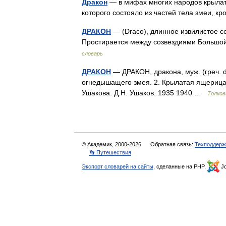
Дракон
— в мифах многих народов крылат
которого состояло из частей тела змеи, кр
ДРАКОН
— (Draco), длинное извилистое со
Простирается между созвездиями Больш
словарь
ДРАКОН
— ДРАКОН, дракона, муж. (греч. d
огнедышащего змея. 2. Крылатая ящерица,
Ушакова. Д.Н. Ушаков. 1935 1940 …
Толков
© Академик, 2000-2026
Обратная связь:
Техподдерж
👣 Путешествия
Экспорт словарей на сайты
, сделанные на PHP,
Jo