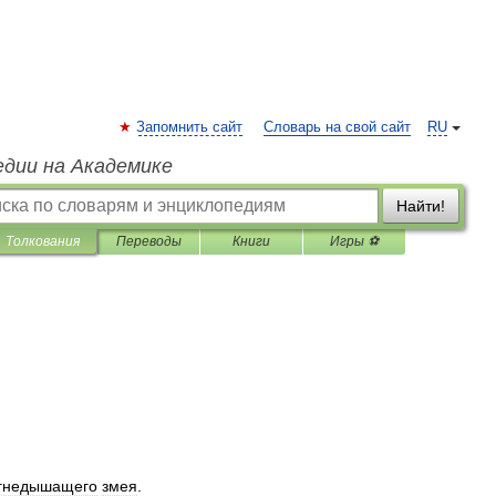
Запомнить сайт
Словарь на свой сайт
RU
едии на Академике
Найти!
Толкования
Переводы
Книги
Игры ⚽
гнедышащего
змея
.