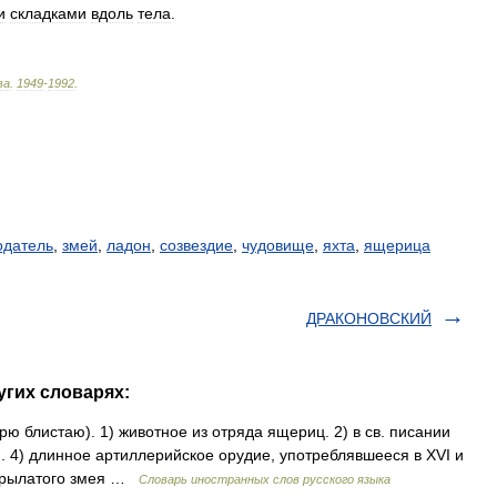
и
складками
вдоль
тела
.
ва
.
1949
-
1992
.
одатель
,
змей
,
ладон
,
созвездие
,
чудовище
,
яхта
,
ящерица
ДРАКОНОВСКИЙ
угих словарях:
рю блистаю). 1) животное из отряда ящериц. 2) в св. писании
. 4) длинное артиллерийское орудие, употреблявшееся в XVI и
е крылатого змея …
Словарь иностранных слов русского языка