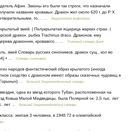
атель Афин. Законы его были так строги, что назначали
лучили название кровавых. Дракон жил около 620 г. до Р. X.
влетворительными, то… …
Энциклопедия мифологии
 крылатый змей. | Полукрылатая ящерица жарких стран. |
рской дракон. рыбка Trachinus draco. Драконов, ему
 дерева драконник, кровавого… …
Толковый словарь Даля
ь, змей Словарь русских синонимов. дракон сущ., кол во
334) • …
Словарь синонимов
огих народов фантастический образ крылатого (иногда
тное сходство с драконом имеют образы сказочных чудовищ в
й Горыныч) …
Большой Энциклопедический словарь
вездие, одна из звезд которого Тубан, расположенная на
зд Ковша Малой Медведицы, была Полярной ок. 2,5 тыс. лет
ыс. лет …
Большой Энциклопедический словарь
ласса, экипаж 3 человека; в 1948 72 в олимпийской
арь