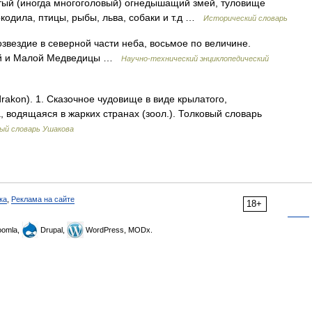
ый (иногда многоголовый) огнедышащий змей, туловище
окодила, птицы, рыбы, льва, собаки и т.д …
Исторический словарь
звездие в северной части неба, восьмое по величине.
ой и Малой Медведицы …
Научно-технический энциклопедический
rakon). 1. Сказочное чудовище в виде крылатого,
 водящаяся в жарких странах (зоол.). Толковый словарь
ый словарь Ушакова
ка
,
Реклама на сайте
18+
omla,
Drupal,
WordPress, MODx.