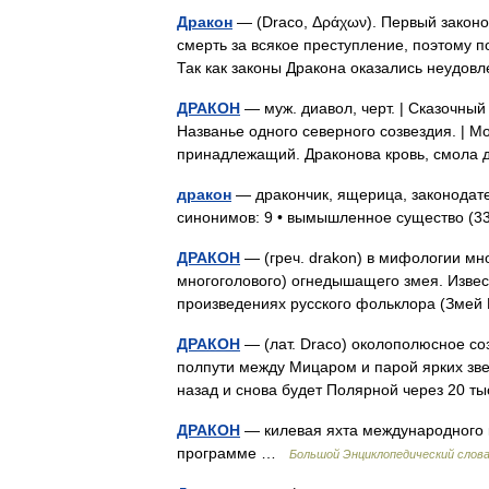
Дракон
— (Draco, Δράχων). Первый законод
смерть за всякое преступление, поэтому по
Так как законы Дракона оказались неудо
ДРАКОН
— муж. диавол, черт. | Сказочный
Названье одного северного созвездия. | Мо
принадлежащий. Драконова кровь, смола
дракон
— дракончик, ящерица, законодател
синонимов: 9 • вымышленное существо (
ДРАКОН
— (греч. drakon) в мифологии мн
многоголового) огнедышащего змея. Извес
произведениях русского фольклора (Зме
ДРАКОН
— (лат. Draco) околополюсное соз
полпути между Мицаром и парой ярких зве
назад и снова будет Полярной через 20 т
ДРАКОН
— килевая яхта международного к
программе …
Большой Энциклопедический слов