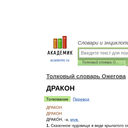
Словари и энциклоп
academic.ru
Толковый словарь Ожегова
Толковый словарь Ожегова
ДРАКОН
Толкование
Перевод
ДРАКОН
ДРАКОН
ДРАКО́Н
, -
а
,
муж
.
1
.
Сказочное
чудовище
в
виде
крылатого
о