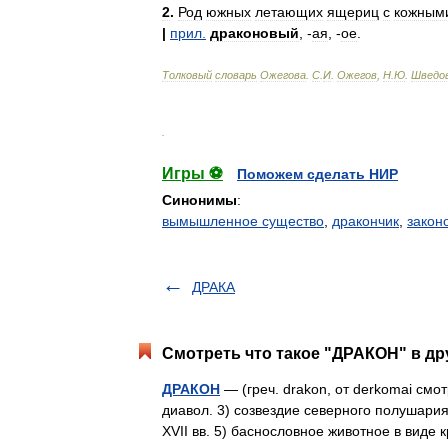
2
.
Род
южных
летающих
ящериц
с
кожным
|
прил
.
драконовый
, -
ая
, -
ое
.
Толковый
словарь
Ожегова
.
С
.
И
.
Ожегов
,
Н
.
Ю
.
Шведо
.
Игры ⚽
Поможем сделать НИР
Синонимы
:
вымышленное существо
,
дракончик
,
закон
ДРАКА
Смотреть что такое "ДРАКОН" в др
ДРАКОН
— (греч. drakon, от derkomai смот
диавол. 3) созвездие северного полушария
XVII вв. 5) баснословное животное в вид