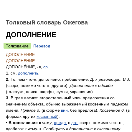
Толковый словарь Ожегова
ДОПОЛНЕНИЕ
Толкование
Перевод
ДОПОЛНЕНИЕ
ДОПОЛНЕНИЕ
ДОПОЛНЕ́НИЕ
, -я,
ср.
1.
см.
дополнить
.
2.
То, чем что-н. дополнено, прибавление.
Д. к резолюции. В д.
(сверх, помимо чего-н. другого).
Дополнения к одежде
(галстуки, пояса, шарфы, сумки, украшения).
3.
В грамматике: второстепенный член предложения со
значением объекта, обычно выражаемый косвенным падежом
имени.
Прямое д.
(в форме
вин.
без предлога).
Косвенное д.
(в
формах других
косвенный
).
•
В дополнение к
чему
,
предл.
с
дат.
сверх, помимо чего-н.,
вдобавок к чему-н.
Сообщить в дополнение к сказанному.