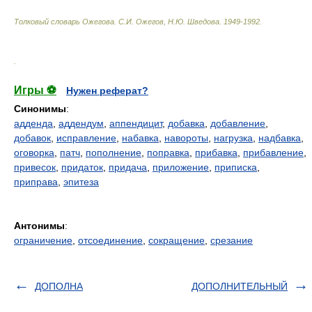
Толковый словарь Ожегова
.
С.И. Ожегов, Н.Ю. Шведова.
1949-1992
.
.
Игры ⚽
Нужен реферат?
Синонимы
:
адденда
,
аддендум
,
аппендицит
,
добавка
,
добавление
,
добавок
,
исправление
,
набавка
,
навороты
,
нагрузка
,
надбавка
,
оговорка
,
патч
,
пополнение
,
поправка
,
прибавка
,
прибавление
,
привесок
,
придаток
,
придача
,
приложение
,
приписка
,
приправа
,
эпитеза
Антонимы
:
ограничение
,
отсоединение
,
сокращение
,
срезание
ДОПОЛНА
ДОПОЛНИТЕЛЬНЫЙ