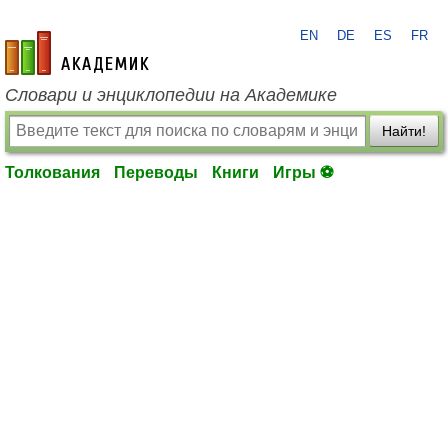
EN
DE
ES
FR
academic.ru
Словари и энциклопедии на Академике
Найти!
Толкования
Переводы
Книги
Игры ⚽