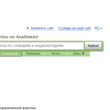
Запомнить сайт
Словарь на свой сайт
RU
едии на Академике
Найти!
Толкования
Переводы
Книги
Игры ⚽
ограниченной
властью
.