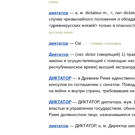
языка
диктатор
— а, м. dictateur m., <, лат. di
случае чрезвычайного положения и облада
<древнерусских князей> только в опасно
русского языка
диктатор
— См …
Словарь синонимов
Диктатор
— (лат. dictor говорящий) 1) п
законы и осуществляющий с помощью наси
республиканское время) высший экстрао
ДИКТАТОР
— в Древнем Риме единственна
консулов по соглашению с сенатом. Повод
на войне и внутри страны, требовавшие
ДИКТАТОР
— ДИКТАТОР, диктатора, муж. (л
властью в управлении государством, обычн
Риме должностное лицо, назначавшееся 
диктатор
— ДИКТАТОР, а, м. Директор ш