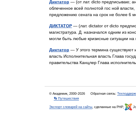
Диктатор
— (от лат. dicto предписываю; ан
облеченное всей полнотой гос ной власти,
предложению сената на срок не более 6 м
ДИКТАТОР
— (лат. dictator от dicto пре
магистратура. Д. назначался одним из ко
могли быть любые кризисные ситуации н
Диктатор
— У этого термина существуют и
власть Исполнительная власть Глава госу
правительства Канцлер Глава исполните
© Академик, 2000-2026
Обратная связь:
Техподдерж
👣 Путешествия
Экспорт словарей на сайты
, сделанные на PHP,
Jo