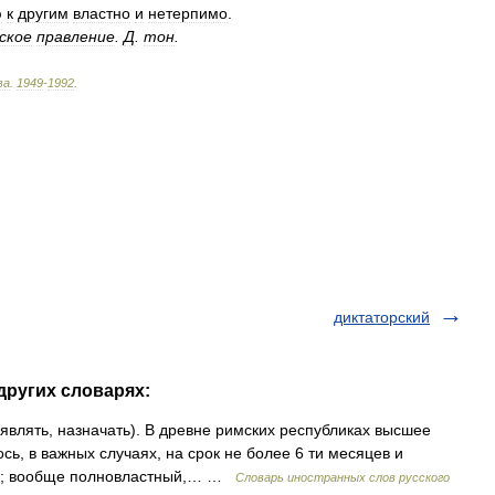
ю
к
другим
властно
и
нетерпимо
.
ское
правление
.
Д
.
тон
.
ва
.
1949
-
1992
.
диктаторский
других словарях:
объявлять, назначать). В древне римских республиках высшее
сь, в важных случаях, на срок не более 6 ти месяцев и
ью; вообще полновластный,… …
Словарь иностранных слов русского