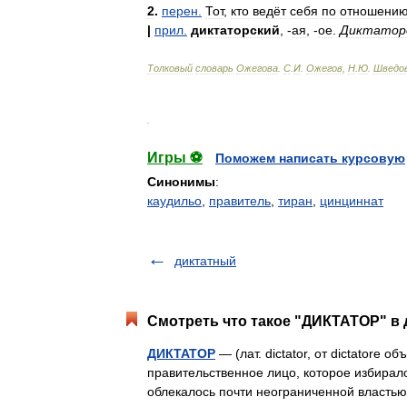
2
.
перен
.
Тот
,
кто
ведёт
себя
по
отношени
|
прил
.
диктаторский
, -
ая
, -
ое
.
Диктатор
Толковый
словарь
Ожегова
.
С
.
И
.
Ожегов
,
Н
.
Ю
.
Шведо
.
Игры ⚽
Поможем написать курсовую
Синонимы
:
каудильо
,
правитель
,
тиран
,
цинциннат
диктатный
Смотреть что такое "ДИКТАТОР" в 
ДИКТАТОР
— (лат. dictator, от dictatore 
правительственное лицо, которое избирало
облекалось почти неограниченной власт