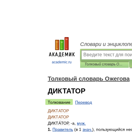
Словари и энциклоп
academic.ru
Толковый словарь Ожегова
Толковый словарь Ожегова
ДИКТАТОР
Толкование
Перевод
ДИКТАТОР
ДИКТАТОР
ДИКТА́ТОР
, -
а
,
муж
.
1
.
Правитель
(
в
1
знач
.
),
пользующийся
не