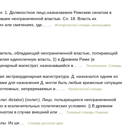
ctator. 1. Должностное лицо,назначаемое Римским сенатом в
вшее неограниченной властью. Сл. 18. Власть их
стях или смятениях, где… …
Исторический словарь галлицизмов
равитель, обладающий неограниченной властью, попирающий
лия единоличную власть; 2) в Древнем Риме (в
рдинарный магистрат, назначавшийся в… …
Политология. Словарь.
я экстраординарная магистратура. Д. назначался одним из
ами для назначения Д. могли быть любые кризисные ситуации
 неотложных, непререкаемых и… …
Юридический словарь
ат. dictator) (полит.). Лицо, пользующееся неограниченной
о в исключительных политических условиях. || В древнем
сенатом в случае внешней или …
Толковый словарь Ушакова
колы. Из шк …
Словарь русского арго