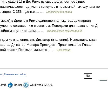
гл. dictator) 1) в Др. Риме высшее должностное лицо,
 назначавшееся одним из консулов в чрезвычайных случаях по
есяцев. С 356 г. до н.э.… …
Энциклопедия права
дписываю) в Древнем Риме единственная экстраординарная
нсулов по соглашению с сенатом. Поводами для назначения Д.
а войне и внутри страны,… …
Юридическая энциклопедия
 другие значения, см. Диктатор (значения). Исполнительная
дарства Диктатор Монарх Президент Правительство Глава
льной власти Премьер министр… …
Википедия
ка
,
Реклама на сайте
18+
omla,
Drupal,
WordPress, MODx.