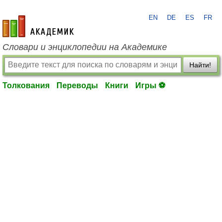
EN
DE
ES
FR
academic.ru
Словари и энциклопедии на Академике
Найти!
Толкования
Переводы
Книги
Игры ⚽