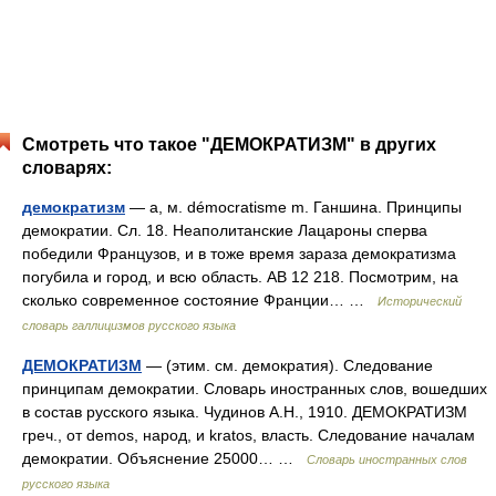
Смотреть что такое "ДЕМОКРАТИЗМ" в других
словарях:
демократизм
— а, м. démocratisme m. Ганшина. Принципы
демократии. Сл. 18. Неаполитанские Лацароны сперва
победили Французов, и в тоже время зараза демократизма
погубила и город, и всю область. АВ 12 218. Посмотрим, на
сколько современное состояние Франции… …
Исторический
словарь галлицизмов русского языка
ДЕМОКРАТИЗМ
— (этим. см. демократия). Следование
принципам демократии. Словарь иностранных слов, вошедших
в состав русского языка. Чудинов А.Н., 1910. ДЕМОКРАТИЗМ
греч., от demos, народ, и kratos, власть. Следование началам
демократии. Объяснение 25000… …
Словарь иностранных слов
русского языка