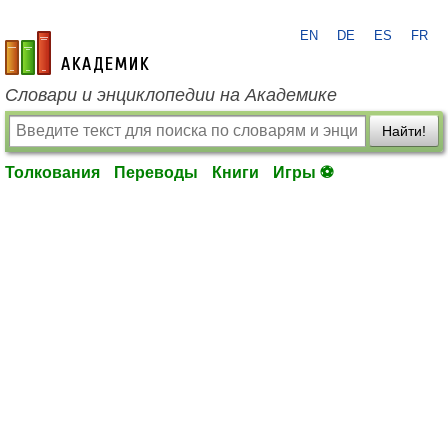
EN
DE
ES
FR
academic.ru
Словари и энциклопедии на Академике
Найти!
Толкования
Переводы
Книги
Игры ⚽