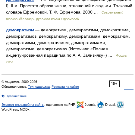
I]. II м. Простота образа жизни, отношений с людьми. Толковый
словарь Ефремовой. Т. Ф. Ефремова. 2000 …
Современный
толковый словарь русского языка Ефремовой
демократизм
— демократизм, демократизмы, демократизма,
демократизмов, демократизму, демократизмам, демократизм,
демократизмы, демократизмом, демократизмами,
демократизме, демократизмах (Источник: «Полная
акцентуированная парадигма по А. А. Зализняку») …
Формы
слов
© Академик, 2000-2026
18+
Обратная связь:
Техподдержка
,
Реклама на сайте
👣 Путешествия
Экспорт словарей на сайты
, сделанные на PHP,
Joomla,
Drupal,
WordPress, MODx.