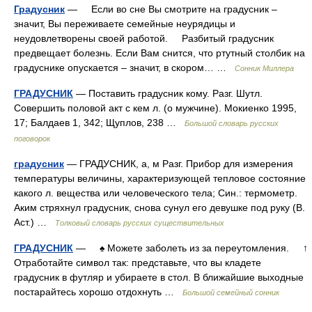
Градусник
— Если во сне Вы смотрите на градусник –
значит, Вы переживаете семейные неурядицы и
неудовлетворены своей работой. Разбитый градусник
предвещает болезнь. Если Вам снится, что ртутный столбик на
градуснике опускается – значит, в скором… …
Сонник Миллера
ГРАДУСНИК
— Поставить градусник кому. Разг. Шутл.
Совершить половой акт с кем л. (о мужчине). Мокиенко 1995,
17; Балдаев 1, 342; Щуплов, 238 …
Большой словарь русских
поговорок
градусник
— ГРАДУСНИК, а, м Разг. Прибор для измерения
температуры величины, характеризующей тепловое состояние
какого л. вещества или человеческого тела; Син.: термометр.
Аким стряхнул градусник, снова сунул его девушке под руку (В.
Аст.) …
Толковый словарь русских существительных
ГРАДУСНИК
— ♠ Можете заболеть из за переутомления. ↑
Отработайте символ так: представьте, что вы кладете
градусник в футляр и убираете в стол. В ближайшие выходные
постарайтесь хорошо отдохнуть …
Большой семейный сонник