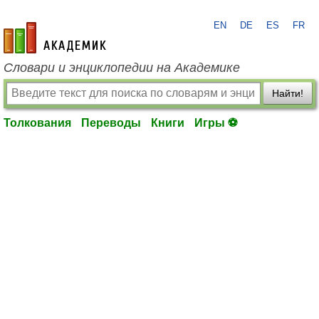
EN
DE
ES
FR
academic.ru
Словари и энциклопедии на Академике
Найти!
Толкования
Переводы
Книги
Игры ⚽