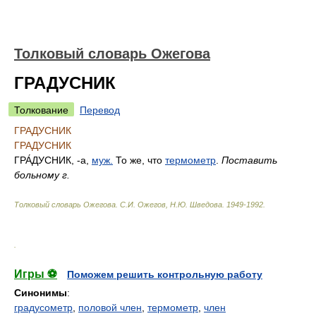
Толковый словарь Ожегова
ГРАДУСНИК
Толкование
Перевод
ГРАДУСНИК
ГРАДУСНИК
ГРА́ДУСНИК
, -а,
муж.
То же, что
термометр
.
Поставить
больному г.
Толковый словарь Ожегова
.
С.И. Ожегов, Н.Ю. Шведова.
1949-1992
.
.
Игры ⚽
Поможем решить контрольную работу
Синонимы
:
градусометр
,
половой член
,
термометр
,
член