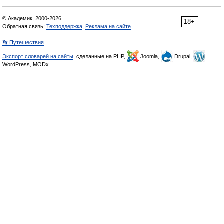
© Академик, 2000-2026
18+
Обратная связь:
Техподдержка
,
Реклама на сайте
👣 Путешествия
Экспорт словарей на сайты
, сделанные на PHP,
Joomla,
Drupal,
WordPress, MODx.