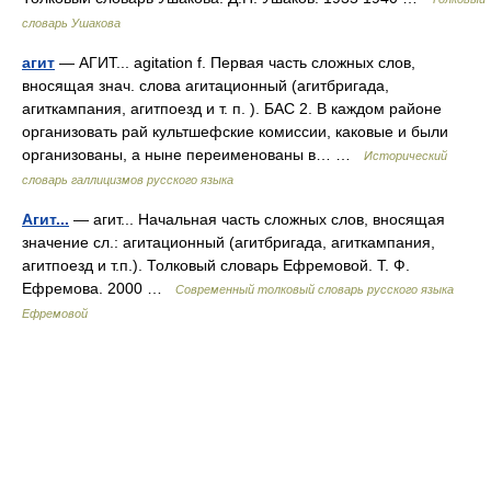
словарь Ушакова
агит
— АГИТ... agitation f. Первая часть сложных слов,
вносящая знач. слова агитационный (агитбригада,
агиткампания, агитпоезд и т. п. ). БАС 2. В каждом районе
организовать рай культшефские комиссии, каковые и были
организованы, а ныне переименованы в… …
Исторический
словарь галлицизмов русского языка
Агит...
— агит... Начальная часть сложных слов, вносящая
значение сл.: агитационный (агитбригада, агиткампания,
агитпоезд и т.п.). Толковый словарь Ефремовой. Т. Ф.
Ефремова. 2000 …
Современный толковый словарь русского языка
Ефремовой