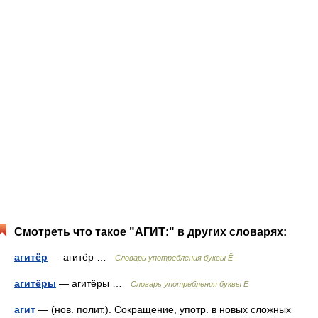
Смотреть что такое "АГИТ:" в других словарях:
агитёр
— агитёр …
Словарь употребления буквы Ё
агитёры
— агитёры …
Словарь употребления буквы Ё
агит
— (нов. полит.). Сокращение, употр. в новых сложных