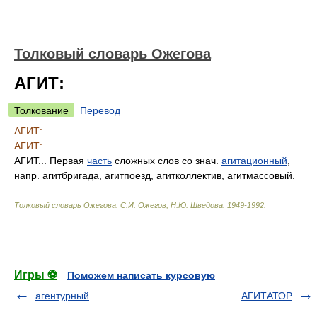
Толковый словарь Ожегова
АГИТ:
Толкование
Перевод
АГИТ:
АГИТ:
АГИТ... Первая
часть
сложных слов со знач.
агитационный
,
напр. агитбригада, агитпоезд, агитколлектив, агитмассовый.
Толковый словарь Ожегова
.
С.И. Ожегов, Н.Ю. Шведова.
1949-1992
.
.
Игры ⚽
Поможем написать курсовую
агентурный
АГИТАТОР