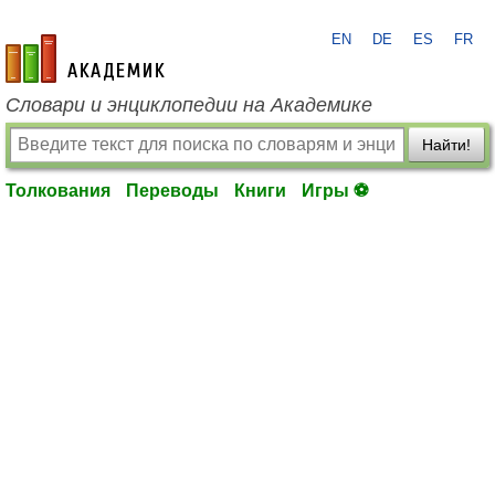
EN
DE
ES
FR
academic.ru
Словари и энциклопедии на Академике
Найти!
Толкования
Переводы
Книги
Игры ⚽