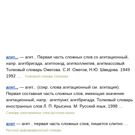
агит...
— агит... Первая часть сложных слов со агитационный,
напр. агитбригада, агитпоезд, агитколлектив, агитмассовый.
Толковый словарь Ожегова. С.И. Ожегов, Н.Ю. Шведова. 1949
1992 …
Толковый словарь Ожегова
агит...
— агит... (сокр. слова агитационный см. агитация).
Первая составная часть сложных слов, имеющая значение
агитационный, напр.: агитпункт, агитбригада. Толковый словарь
иностранных слов Л. П. Крысина. М: Русский язык, 1998 …
Словарь иностранных слов русского языка
агит
— агит... первая часть сложных слов, пишется слитно …
Русский орфографический словарь