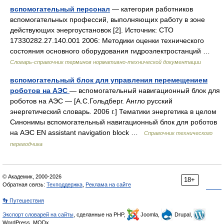
вспомогательный персонал
— категория работников
вспомогательных профессий, выполняющих работу в зоне
действующих энергоустановок [2]. Источник: СТО
17330282.27.140.001 2006: Методики оценки технического
состояния основного оборудования гидроэлектростанций …
Словарь-справочник терминов нормативно-технической документации
вспомогательный блок для управления перемещением
роботов на АЭС
— вспомогательный навигационный блок для
роботов на АЭС — [А.С.Гольдберг. Англо русский
энергетический словарь. 2006 г.] Тематики энергетика в целом
Синонимы вспомогательный навигационный блок для роботов
на АЭС EN assistant navigation block …
Справочник технического
переводчика
© Академик, 2000-2026
18+
Обратная связь:
Техподдержка
,
Реклама на сайте
👣 Путешествия
Экспорт словарей на сайты
, сделанные на PHP,
Joomla,
Drupal,
WordPress, MODx.