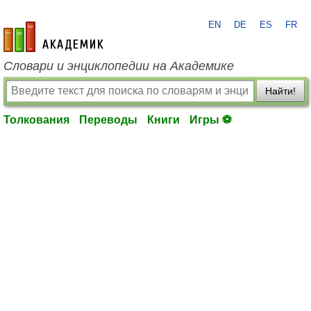
EN
DE
ES
FR
academic.ru
Словари и энциклопедии на Академике
Найти!
Толкования
Переводы
Книги
Игры ⚽