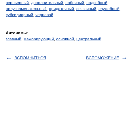
верньерный
,
дополнительный
,
побочный
,
подсобный
,
полузнаменательный
,
придаточный
,
связочный
,
служебный
,
субсидиарный
,
черновой
Антонимы
:
главный
,
мажорирующий
,
основной
,
центральный
ВСПОМНИТЬСЯ
ВСПОМОЖЕНИЕ