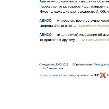
Авизо
— официальное извещение об измен
пересылке груза, товаров и др., направля
Имеет следующие разновидности: А. Об
АВИЗО
— м. несклон. военное судно мало
впереди флота и пр …
Современная энциклоп
АВИЗО
— (итал. avviso) извещение об из
контрагентом другому …
Большой Энциклопед
© Академик, 2000-2026
Обратная связь:
Техподдерж
👣 Путешествия
Экспорт словарей на сайты
, сделанные на PHP,
Jo