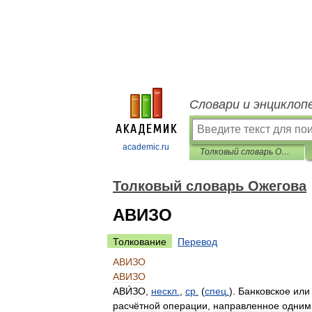
Словари и энциклоп
academic.ru
Толковый словарь Ожегова
Толковый словарь Ожегова
АВИЗО
Толкование
Перевод
АВИЗО
АВИЗО
АВИ́ЗО
,
нескл
.
,
ср
.
(
спец
.
).
Банковское
или
расчётной
операции
,
направленное
одним