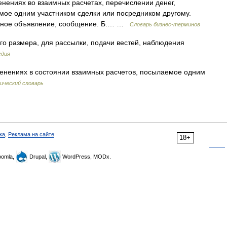
ениях во взаимных расчетах, перечислении денег,
емое одним участником сделки или посредником другому.
ычное объявление, сообщение. Б.… …
Словарь бизнес-терминов
го размера, для рассылки, подачи вестей, наблюдения
едия
менениях в состоянии взаимных расчетов, посылаемое одним
ический словарь
ка
,
Реклама на сайте
18+
omla,
Drupal,
WordPress, MODx.