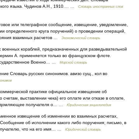
ского языка. Чудинов А.Н., 1910.… …
Словарь иностранных слов
товое или телеграфное сообщение, извещение, уведомление,
ии определенного круга поручений) о проведении операций,
стояния взаимных расчетов …
Экономический словарь
асс военных кораблей, предназначенных для разведывательной
ермин А. применяется только во французском флоте.
 Государственное Военно… …
Морской словарь
ние Словарь русских синонимов. авизо сущ., кол во
нонимов
 и коммерческой практике официальное извещение об
 счетам, выставлении чека) его оплате или отказе в оплате,
 уведомляющее получателя о… …
Юридическая энциклопедия
сьменное извещение об изменении во взаимных расчетах,
Сообщение об исполнении какого либо поручения; письмо, в
олучателю, что на его имя… …
Юридический словарь