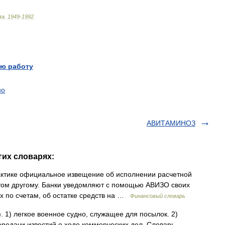
ва
.
1949
-
1992
.
ю работу
но
АВИТАМИНОЗ
гих словарях:
актике официальное извещение об исполнении расчетной
том другому. Банки уведомляют с помощью АВИЗО своих
ях по счетам, об остатке средств на …
Финансовый словарь
). 1) легкое военное судно, служащее для посылок. 2)
ередачи известий о ходе коммерческих дел. Словарь