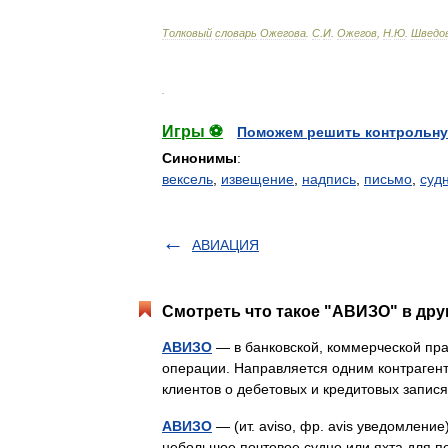
Толковый
словарь
Ожегова
.
С
.
И
.
Ожегов
,
Н
.
Ю
.
Шведо
.
Игры ⚽
Поможем решить контрольну
Синонимы
:
вексель
,
извещение
,
надпись
,
письмо
,
суд
АВИАЦИЯ
Смотреть что такое "АВИЗО" в дру
АВИЗО
— в банковской, коммерческой пр
операции. Направляется одним контраген
клиентов о дебетовых и кредитовых запис
АВИЗО
— (ит. aviso, фр. avis уведомление
небольшое почтовое судно или яхта для п