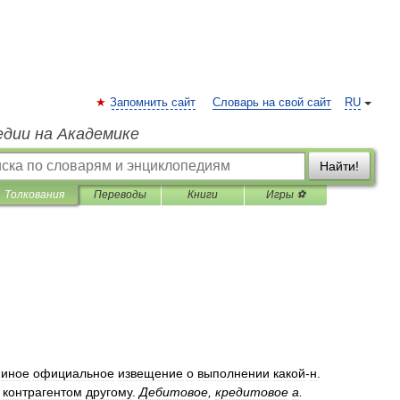
Запомнить сайт
Словарь на свой сайт
RU
едии на Академике
Найти!
Толкования
Переводы
Книги
Игры ⚽
иное
официальное
извещение
о
выполнении
какой
-
н
.
контрагентом
другому
.
Дебитовое
,
кредитовое
а
.