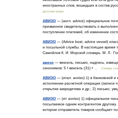
иностранных слов, вошедших в состав рус
русского языка
АВИЗО
— (англ. advice) официальное поч
призванное свидетельствовать о выполнен
поступлении платежей, об изменении со
АВИЗО
— (Advice boat, advice vessel) кл
и посыльной службы. В настоящее время т
Самойлов К. И. Морской словарь. М. Л.:
авизо
— вексель, письмо, надпись, извеще
синонимов: 5 • вексель (31) • …
Словарь си
АВИЗО
— (итал. avviso) 1) в банковской
исполнении расчетной операции (записи по
открытии аккредитива и др.; 2) письмо,
АВИЗО
— (ит. avviso) 1) официальное пи
посылаемое одним контрагентом другому. 
котором отправитель товаров сообщает п