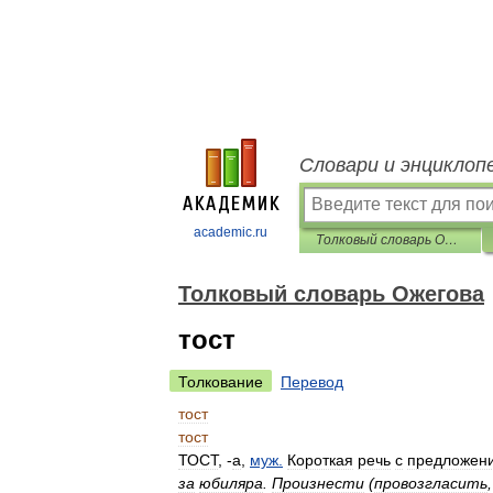
Словари и энциклоп
academic.ru
Толковый словарь Ожегова
Толковый словарь Ожегова
тост
Толкование
Перевод
тост
тост
ТОСТ
, -
а
,
муж
.
Короткая
речь
с
предложен
за
юбиляра
.
Произнести
(
провозгласить