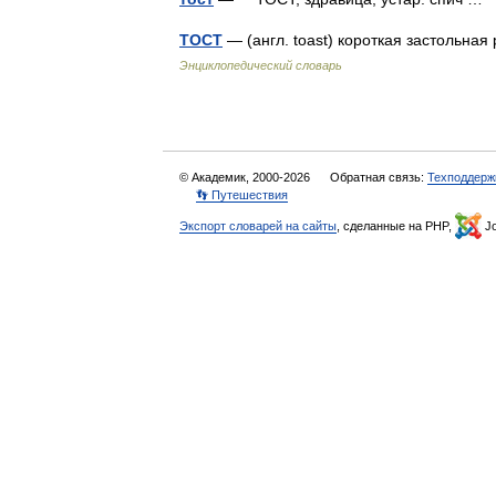
ТОСТ
— (англ. toast) короткая застольная
Энциклопедический словарь
© Академик, 2000-2026
Обратная связь:
Техподдерж
👣 Путешествия
Экспорт словарей на сайты
, сделанные на PHP,
Jo