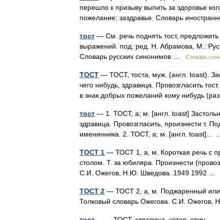
перешло к призыву выпить за здоровье ког
пожелание; заздравье. Словарь иностра
тост
— См. речь поднять тост, предложить 
выражений. под. ред. Н. Абрамова, М.: Рус
Словарь русских синонимов …
Словарь син
ТОСТ
— ТОСТ, тоста, муж. (англ. toast). 
чего нибудь, здравица. Провозгласить тост
в знак добрых пожеланий кому нибудь (р
тост
— 1. ТОСТ, а; м. [англ. toast] Застол
здравица. Провозгласить, произнести т. Под
именинника. 2. ТОСТ, а; м. [англ. toast]
ТОСТ 1
— ТОСТ 1, а, м. Короткая речь с п
столом. Т. за юбиляра. Произнести (провоз
С.И. Ожегов, Н.Ю. Шведова. 1949 1992 
ТОСТ 2
— ТОСТ 2, а, м. Поджаренный или 
Толковый словарь Ожегова. С.И. Ожегов,
тост
— ТОСТ, здравица, устар. спич …