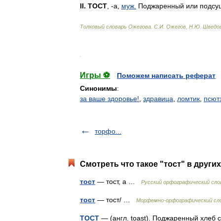
II
.
ТОСТ
, -
а
,
муж
.
Поджаренный
или
подсу
Толковый
словарь
Ожегова
.
С
.
И
.
Ожегов
,
Н
.
Ю
.
Шведо
.
Игры ⚽
Поможем написать реферат
Синонимы
:
за ваше здоровье!
,
здравица
,
ломтик
,
псют
торфо...
Смотреть что такое "тост" в други
тост
— тост, а …
Русский орфографический сло
тост
— тост/ …
Морфемно-орфографический сл
ТОСТ
— (англ. toast). Поджаренный хлеб 