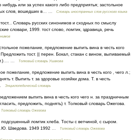
о нибудь или за успех какого либо предприятья; застольное
нных слов, вошедших в… …
Словарь иностранных слов русского языка
тост... Словарь русских синонимов и сходных по смыслу
ские словари, 1999. тост слово, ломтик, здравица, речь
онимов
Застольное пожелание, предложение выпить вина в честь кого
. Предложить тост. || перен. Бокал, стакан с вином, выпиваемый
азг.).… …
Толковый словарь Ушакова
ьное пожелание, предложение выпить вина в честь кого , чего л.;
нять т. Выпить т. за здоровье хозяйки дома. Т. в честь
… …
Энциклопедический словарь
редложением выпить вина в честь кого чего н. за праздничным
гласить, предложить, поднять) т. Толковый словарь Ожегова.
…
Толковый словарь Ожегова
подсушенный ломтик хлеба. Тосты с ветчиной, с сыром.
 Н.Ю. Шведова. 1949 1992 …
Толковый словарь Ожегова