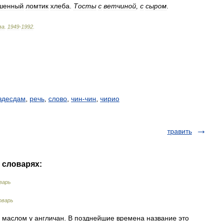
шенный
ломтик
хлеба
.
Тосты
с
ветчиной
,
с
сыром
.
ва
.
1949
-
1992
.
здесдам
,
речь
,
слово
,
чин-чин
,
чирио
травить
х словарях:
варь
оварь
с маслом у англичан. В позднейшие времена название это