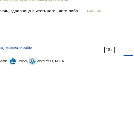
Словарь-тезаурус синонимов русской речи
 речь, здравница в честь кого , чего либо …
Большой
ка
,
Реклама на сайте
18+
omla,
Drupal,
WordPress, MODx.