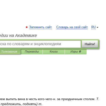
Запомнить сайт
Словарь на свой сайт
RU
едии на Академике
Найти!
Толкования
Переводы
Книги
Игры ⚽
ием
выпить
вина
в
честь
кого
-
чего
-
н
.
за
праздничным
столом
.
Т
.
,
предложить
,
поднять
)
т
.