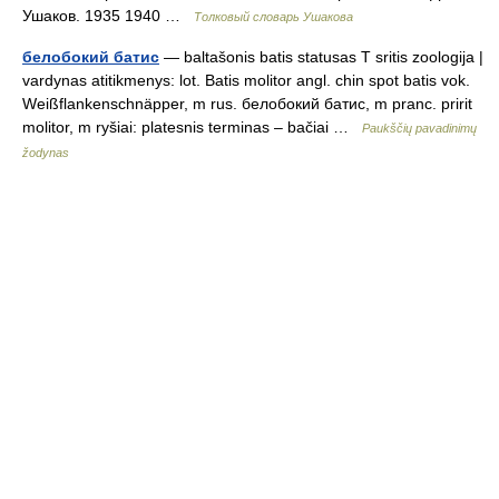
Ушаков. 1935 1940 …
Толковый словарь Ушакова
белобокий батис
— baltašonis batis statusas T sritis zoologija |
vardynas atitikmenys: lot. Batis molitor angl. chin spot batis vok.
Weißflankenschnäpper, m rus. белобокий батис, m pranc. pririt
molitor, m ryšiai: platesnis terminas – bačiai …
Paukščių pavadinimų
žodynas