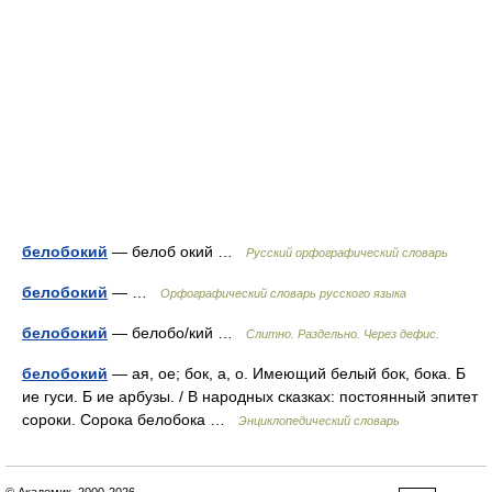
белобокий
— белоб окий …
Русский орфографический словарь
белобокий
— …
Орфографический словарь русского языка
белобокий
— белобо/кий …
Слитно. Раздельно. Через дефис.
белобокий
— ая, ое; бок, а, о. Имеющий белый бок, бока. Б
ие гуси. Б ие арбузы. / В народных сказках: постоянный эпитет
сороки. Сорока белобока …
Энциклопедический словарь