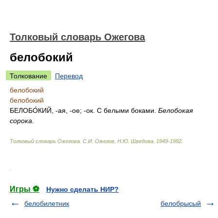
Толковый словарь Ожегова
белобокий
Толкование
Перевод
белобокий
белобокий
БЕЛОБО́КИЙ
, -ая, -ое; -ок. С белыми боками.
Белобокая
сорока.
Толковый словарь Ожегова
.
С.И. Ожегов, Н.Ю. Шведова.
1949-1992
.
.
Игры ⚽
Нужно сделать НИР?
белобилетник
белобрысый