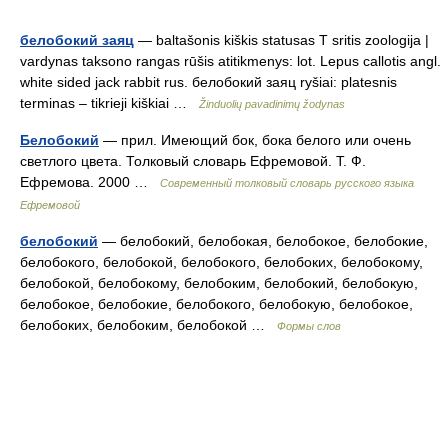
белобокий заяц
— baltašonis kiškis statusas T sritis zoologija |
vardynas taksono rangas rūšis atitikmenys: lot. Lepus callotis angl.
white sided jack rabbit rus. белобокий заяц ryšiai: platesnis
terminas – tikrieji kiškiai …
Žinduolių pavadinimų žodynas
Белобокий
— прил. Имеющий бок, бока белого или очень
светлого цвета. Толковый словарь Ефремовой. Т. Ф.
Ефремова. 2000 …
Современный толковый словарь русского языка
Ефремовой
белобокий
— белобокий, белобокая, белобокое, белобокие,
белобокого, белобокой, белобокого, белобоких, белобокому,
белобокой, белобокому, белобоким, белобокий, белобокую,
белобокое, белобокие, белобокого, белобокую, белобокое,
белобоких, белобоким, белобокой …
Формы слов