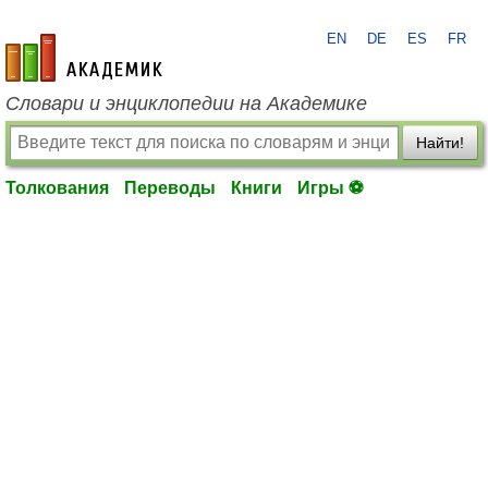
EN
DE
ES
FR
academic.ru
Словари и энциклопедии на Академике
Найти!
Толкования
Переводы
Книги
Игры ⚽