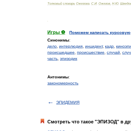
Толковый
словарь
Ожегова
.
С
.
И
.
Ожегов
,
Н
.
Ю
.
Шведо
.
Игры ⚽
Поможем написать курсовую
Синонимы
:
дело
,
интерлюдия
,
инцидент
,
кадр
,
киноэп
происшедшее
,
происшествие
,
случай
,
слу
часть
,
эпизодик
Антонимы
:
закономерность
ЭПИДЕМИЯ
Смотреть что такое "ЭПИЗОД" в др