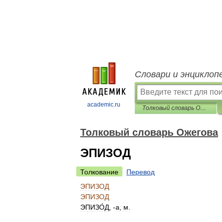
Словари и энциклоп
academic.ru
Толковый словарь Ожегова
Толковый словарь Ожегова
ЭПИЗОД
Толкование
Перевод
ЭПИЗОД
ЭПИЗОД
ЭПИЗО́Д
, -
а
,
м
.