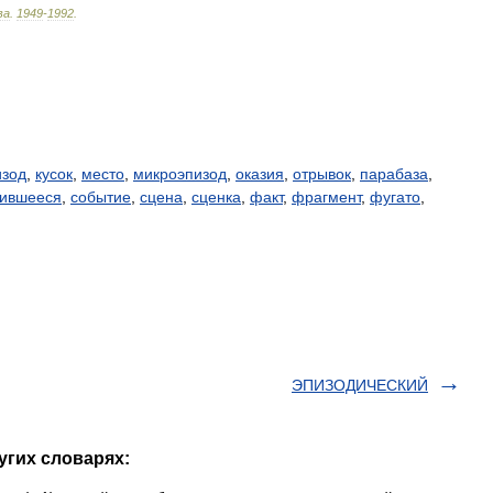
ва
.
1949
-
1992
.
изод
,
кусок
,
место
,
микроэпизод
,
оказия
,
отрывок
,
парабаза
,
чившееся
,
событие
,
сцена
,
сценка
,
факт
,
фрагмент
,
фугато
,
ЭПИЗОДИЧЕСКИЙ
угих словарях: