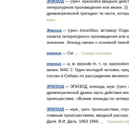
ЭПИЗОД
— (греч. epeisodos вводное дейст
литературном произведении или жизни. 2) 
древнегреческой трагедии: те части, ко
языка
Эпизод
— (греч. έπεσόδιος вставка): Отд
сюжета литературного произведения или 
значение. Эпизод связан с основной тем
эпизод
— См …
Словарь синонимов
эпизод
— а, м. épisode m. <, гр. epeisodi
жизни. МАС 2. Один молодой человек, пре
сослан в Сибирь по рассуждению велико
ЭПИЗОД
— ЭПИЗОД, эпизода, муж. (греч. e
древнегреческой драме часть действия межд
происшествие. «Всякие эпизоды по четве
ЭПИЗОД
— муж., греч. происшествие, слу
главным происшествием; вводный рассказ.
Даля. В.И. Даль. 1863 1866 …
Толковый сло