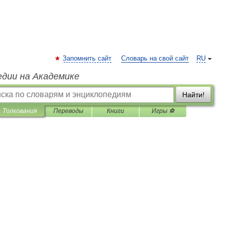
Запомнить сайт
Словарь на свой сайт
RU
едии на Академике
Найти!
Толкования
Переводы
Книги
Игры ⚽