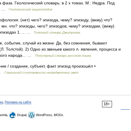
 фаза. Геологический словарь: в 2 х томах. М.: Недра. Под
78 …
Геологическая энциклопедия
рфология: (нет) чего? эпизода, чему? эпизоду, (вижу) что?
 мн. что? эпизоды, чего? эпизодов, чему? эпизодам, (вижу)
б эпизодах 1.… …
Толковый словарь Дмитриева
, событие, случай из жизни. Да, без сомнения, бывают
Л. Толстой). 2) Одно из звеньев какого л. явления, процесса и
усского народа… …
Популярный словарь русского языка
е / создание, субъект, факт эпизод произошёл •
т …
Глагольной сочетаемости непредметных имён
ка
,
Реклама на сайте
18+
omla,
Drupal,
WordPress, MODx.