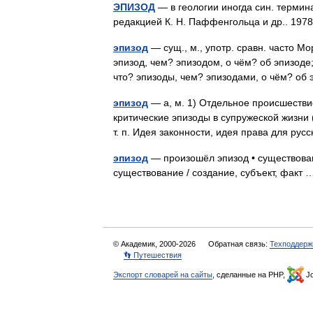
ЭПИЗОД
— в геологии иногда син. термина
редакцией К. Н. Паффенгольца и др.. 19
эпизод
— сущ., м., употр. сравн. часто Мо
эпизод, чем? эпизодом, о чём? об эпизоде;
что? эпизоды, чем? эпизодами, о чём? о
эпизод
— а, м. 1) Отдельное происшествие
критические эпизоды в супружеской жизни (
т. п. Идея законности, идея права для р
эпизод
— произошёл эпизод • существовани
существование / создание, субъект, фак
© Академик, 2000-2026
Обратная связь:
Техподдерж
👣 Путешествия
Экспорт словарей на сайты
, сделанные на PHP,
Jo