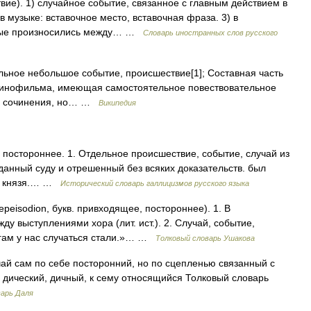
вие). 1) случайное событие, связанное с главным действием в
в музыке: вставочное место, вставочная фраза. 3) в
торые произносились между… …
Словарь иностранных слов русского
ельное небольшое событие, происшествие[1]; Составная часть
кинофильма, имеющая самостоятельное повествовательное
ой сочинения, но… …
Википедия
on постороннее. 1. Отдельное происшествие, событие, случай из
данный суду и отрешенный без всяких доказательств. был
го князя.… …
Исторический словарь галлицизмов русского языка
peisodion, букв. привходящее, постороннее). 1. В
у выступлениями хора (лит. ист.). 2. Случай, событие,
ргам у нас случаться стали.»… …
Толковый словарь Ушакова
чай сам по себе посторонний, но по сцепленью связанный с
 дический, дичный, к сему относящийся Толковый словарь
варь Даля