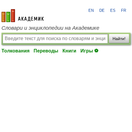
EN
DE
ES
FR
academic.ru
Словари и энциклопедии на Академике
Найти!
Толкования
Переводы
Книги
Игры ⚽