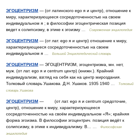
ЭГОЦЕНТРИЗМ
— (от латинского ego я и центр), отношение к
миру, характеризующееся сосредоточенностью на своем
индивидуальном я ; в философии эгоцентрическая позиция
ведет к солипсизму, в этике к эгоизму …
Современная энциклопедия
ЭГОЦЕНТРИЗМ
— (от лат. ego я и центр) отношение к миру,
характеризующееся сосредоточенностью на своем
индивидуальном я …
Большой Энциклопедический словарь
ЭГОЦЕНТРИЗМ
— ЭГОЦЕНТРИЗМ, эгоцентризма, мн. нет,
муж. (от лат. ego я и centrum центр) (книжн.). Крайний
индивидуализм, взгляд на себя как на центр мироздания.
Толковый словарь Ушакова. Д.Н. Ушаков. 1935 1940 …
Толковый
словарь Ушакова
ЭГОЦЕНТРИЗМ
— (от лат. ego я и centrum средоточие,
центр), отношение к миру, характеризующееся
сосредоточенностью на своём индивидуальном «Я»; крайняя
форма эгоизма. В философии эгоцентрич. позиция ведёт к
солипсизму, в этике к индивидуализму. В… …
Философская
энциклопедия