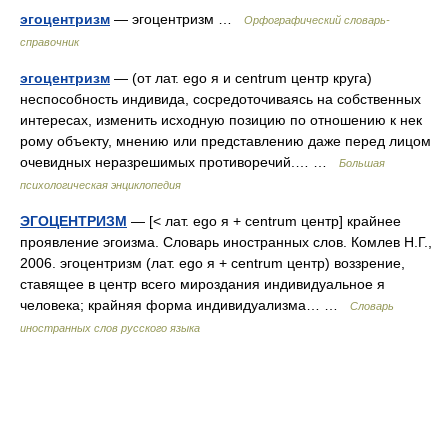
эгоцентризм
— эгоцентризм …
Орфографический словарь-
справочник
эгоцентризм
— (от лат. ego я и centrum центр круга)
неспособность индивида, сосредоточиваясь на собственных
интересах, изменить исходную позицию по отношению к нек
рому объекту, мнению или представлению даже перед лицом
очевидных неразрешимых противоречий.… …
Большая
психологическая энциклопедия
ЭГОЦЕНТРИЗМ
— [< лат. ego я + centrum центр] крайнее
проявление эгоизма. Словарь иностранных слов. Комлев Н.Г.,
2006. эгоцентризм (лат. ego я + centrum центр) воззрение,
ставящее в центр всего мироздания индивидуальное я
человека; крайняя форма индивидуализма… …
Словарь
иностранных слов русского языка