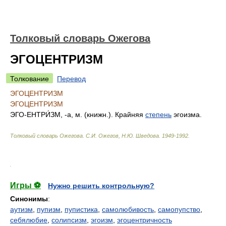
Толковый словарь Ожегова
ЭГОЦЕНТРИЗМ
Толкование
Перевод
ЭГОЦЕНТРИЗМ
ЭГОЦЕНТРИЗМ
ЭГО-ЕНТРИ́ЗМ, -а, м. (книжн.). Крайняя
степень
эгоизма.
Толковый словарь Ожегова
.
С.И. Ожегов, Н.Ю. Шведова.
1949-1992
.
.
Игры ⚽
Нужно решить контрольную?
Синонимы
:
аутизм
,
пупизм
,
пупистика
,
самолюбивость
,
самопупство
,
себялюбие
,
солипсизм
,
эгоизм
,
эгоцентричность