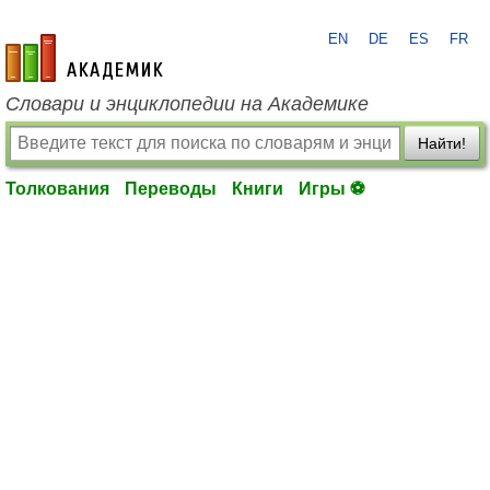
EN
DE
ES
FR
academic.ru
Словари и энциклопедии на Академике
Найти!
Толкования
Переводы
Книги
Игры ⚽