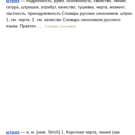
штрих
— подробность, румб, особенность, свойство, линия,
гатура, штришок, атрибут, качество, тушевка, черта, момент,
частность, принадлежность Словарь русских синонимов. штрих
1, см. черта. 2. см. качество Словарь синонимов русского
языка. Практич …
Словарь синонимов
штрих
— а; м. [нем. Strich] 1. Короткая черта, линия (как