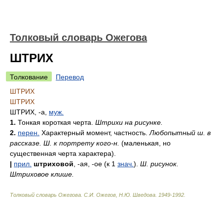
Толковый словарь Ожегова
ШТРИХ
Толкование
Перевод
ШТРИХ
ШТРИХ
ШТРИХ, -а,
муж.
1.
Тонкая короткая черта.
Штрихи на рисунке.
2.
перен.
Характерный момент, частность.
Любопытный ш. в
рассказе. Ш. к портрету кого-н.
(маленькая, но
существенная черта характера).
|
прил.
штриховой
, -ая, -ое (к 1
знач.
).
Ш. рисунок.
Штриховое клише.
Толковый словарь Ожегова
.
С.И. Ожегов, Н.Ю. Шведова.
1949-1992
.