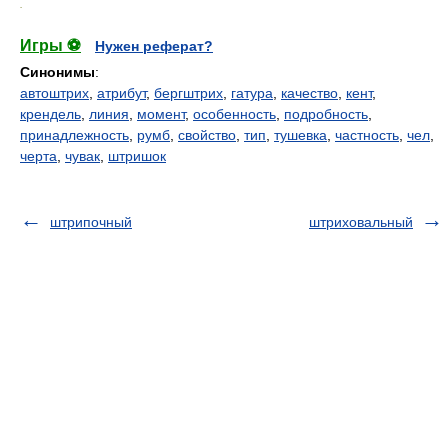
.
Игры ⚽
Нужен реферат?
Синонимы
:
автоштрих
,
атрибут
,
бергштрих
,
гатура
,
качество
,
кент
,
крендель
,
линия
,
момент
,
особенность
,
подробность
,
принадлежность
,
румб
,
свойство
,
тип
,
тушевка
,
частность
,
чел
,
черта
,
чувак
,
штришок
штрипочный
штриховальный