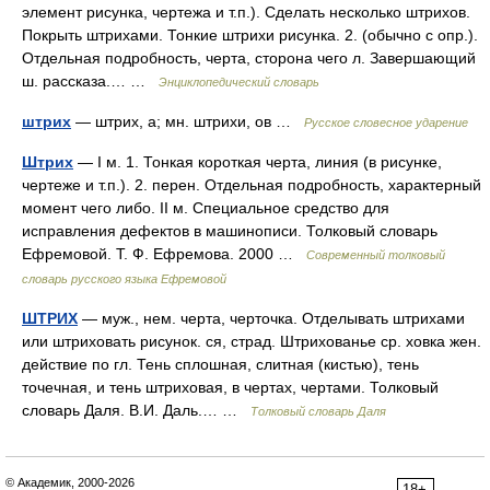
элемент рисунка, чертежа и т.п.). Сделать несколько штрихов.
Покрыть штрихами. Тонкие штрихи рисунка. 2. (обычно с опр.).
Отдельная подробность, черта, сторона чего л. Завершающий
ш. рассказа.… …
Энциклопедический словарь
штрих
— штрих, а; мн. штрихи, ов …
Русское словесное ударение
Штрих
— I м. 1. Тонкая короткая черта, линия (в рисунке,
чертеже и т.п.). 2. перен. Отдельная подробность, характерный
момент чего либо. II м. Специальное средство для
исправления дефектов в машинописи. Толковый словарь
Ефремовой. Т. Ф. Ефремова. 2000 …
Современный толковый
словарь русского языка Ефремовой
ШТРИХ
— муж., нем. черта, черточка. Отделывать штрихами
или штриховать рисунок. ся, страд. Штрихованье ср. ховка жен.
действие по гл. Тень сплошная, слитная (кистью), тень
точечная, и тень штриховая, в чертах, чертами. Толковый
словарь Даля. В.И. Даль.… …
Толковый словарь Даля
© Академик, 2000-2026
18+