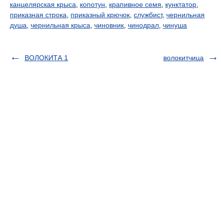
канцелярская крыса
,
копотун
,
крапивное семя
,
кунктатор
,
приказная строка
,
приказный крючок
,
службист
,
чернильная
душа
,
чернильная крыса
,
чиновник
,
чинодрал
,
чинуша
ВОЛОКИТА 1
волокитчица