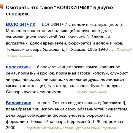
Смотреть что такое "ВОЛОКИТЧИК" в других
словарях:
ВОЛОКИТЧИК
— ВОЛОКИТЧИК, волокитчика, муж. (неол.).
Медленно и халатно исполняющий порученное дело,
занимающийся волокитой (см. волокита1). Злостный
волокитчик. Долой вредителей, бюрократов и волокитчиков.
Толковый словарь Ушакова. Д.Н. Ушаков. 1935 1940 …
Толковый
словарь Ушакова
волокитчик
— бюрократ, канцелярская крыса, крапивное
семя, приказный крючок, приказная строка, копотун, службист,
чинуша, чинодрал, чиновник, чернильная душа, чернильная
крыса, канительщик, кунктатор, волынщик, бумажная душа
Словарь русских синонимов.… …
Словарь синонимов
Волокитчик
— м. разг. Тот, кто создает волокиту [волокита I],
пренебрегая при исполнении своих обязанностей существом
дела ради соблюдения формальностей; бюрократ 2.,
формалист. Толковый словарь Ефремовой. Т. Ф. Ефремова.
2000 …
Современный толковый словарь русского языка Ефремовой