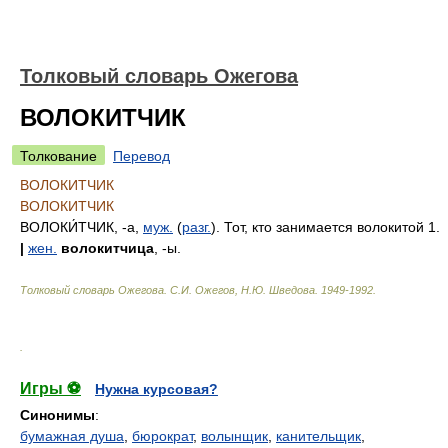
Толковый словарь Ожегова
ВОЛОКИТЧИК
Толкование
Перевод
ВОЛОКИТЧИК
ВОЛОКИТЧИК
ВОЛОКИ́ТЧИК
, -а,
муж.
(
разг.
). Тот, кто занимается волокитой 1.
|
жен.
волокитчица
, -ы.
Толковый словарь Ожегова
.
С.И. Ожегов, Н.Ю. Шведова.
1949-1992
.
.
Игры ⚽
Нужна курсовая?
Синонимы
:
бумажная душа
,
бюрократ
,
волынщик
,
канительщик
,