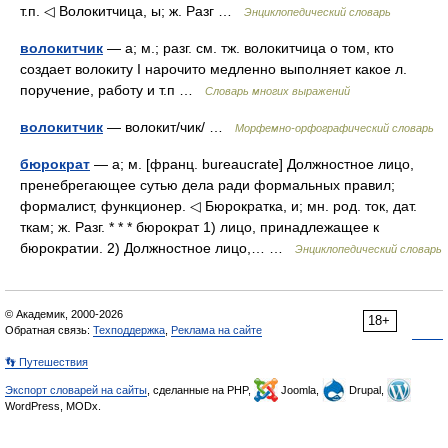
т.п. ◁ Волокитчица, ы; ж. Разг …
Энциклопедический словарь
волокитчик
— а; м.; разг. см. тж. волокитчица о том, кто
создает волокиту I нарочито медленно выполняет какое л.
поручение, работу и т.п …
Словарь многих выражений
волокитчик
— волокит/чик/ …
Морфемно-орфографический словарь
бюрократ
— а; м. [франц. bureaucrate] Должностное лицо,
пренебрегающее сутью дела ради формальных правил;
формалист, функционер. ◁ Бюрократка, и; мн. род. ток, дат.
ткам; ж. Разг. * * * бюрократ 1) лицо, принадлежащее к
бюрократии. 2) Должностное лицо,… …
Энциклопедический словарь
© Академик, 2000-2026
18+
Обратная связь:
Техподдержка
,
Реклама на сайте
👣 Путешествия
Экспорт словарей на сайты
, сделанные на PHP,
Joomla,
Drupal,
WordPress, MODx.