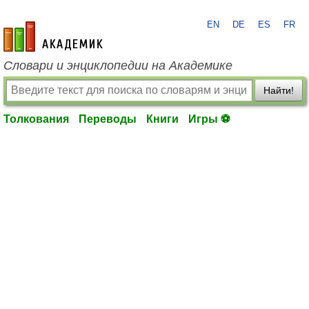
EN
DE
ES
FR
academic.ru
Словари и энциклопедии на Академике
Найти!
Толкования
Переводы
Книги
Игры ⚽