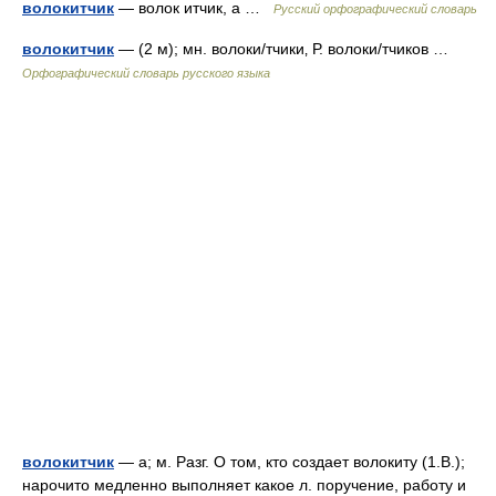
волокитчик
— волок итчик, а …
Русский орфографический словарь
волокитчик
— (2 м); мн. волоки/тчики‚ Р. волоки/тчиков …
Орфографический словарь русского языка
волокитчик
— а; м. Разг. О том, кто создает волокиту (1.В.);
нарочито медленно выполняет какое л. поручение, работу и