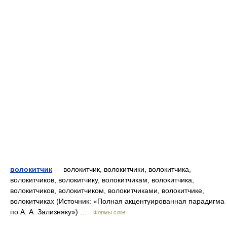
волокитчик
— волокитчик, волокитчики, волокитчика,
волокитчиков, волокитчику, волокитчикам, волокитчика,
волокитчиков, волокитчиком, волокитчиками, волокитчике,
волокитчиках (Источник: «Полная акцентуированная парадигма
по А. А. Зализняку») …
Формы слов