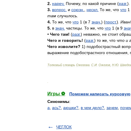
2
.
нареч
.
Почему
,
по
какой
причине
(
разг
.
).
3
.
вопрос
.
и
союзн
.
,
нескл
.
То
же
,
что
что
1
там
случилось
.
4
.
То
же
,
что
что
1
(
в
7
знач
.
) (
прост
.
).
Иван
5
.
в
знач
.
частицы
.
То
же
,
что
что
1
(
в
9
зна
•
Чего
там
!
(
разг
.
)
неважно
,
не
стоит
обра
Чего
и
говорить
!
(
разг
.
)
то
же
,
что
что
и
Чего
изволите
?
1
)
подобострастный
вопр
выражение
подобострастного
отношения
,
Толковый
словарь
Ожегова
.
С
.
И
.
Ожегов
,
Н
.
Ю
.
Шведо
.
Игры ⚽
Поможем написать курсовую
Синонимы
:
а
,
ась?
,
аюшки?
,
в чем дело?
,
зачем
,
поче
ЧЕГЛОК