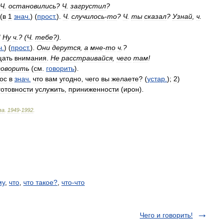
Ч
.
остановились
?
Ч
.
загрустил
?
(
в
1
знач
.
) (
прост
.
).
Ч
.
случилось
-
то
?
Ч
.
ты
сказал
?
Узнай
,
ч
.
!
Ну
ч
.? (
Ч
.
тебе
?).
ч
.
) (
прост
.
).
Они
дерутся
,
а
мне
-
то
ч
.?
щать
внимания
.
Не
расстраивайся
,
чего
там
!
говорить
(
см
.
говорить
).
ос
в
знач
.
что
вам
угодно
,
чего
вы
желаете
? (
устар
.
);
2
)
готовности
услужить
,
приниженности
(
ирон
).
ва
.
1949
-
1992
.
му
,
что
,
что такое?
,
что-что
Чего и говорить!