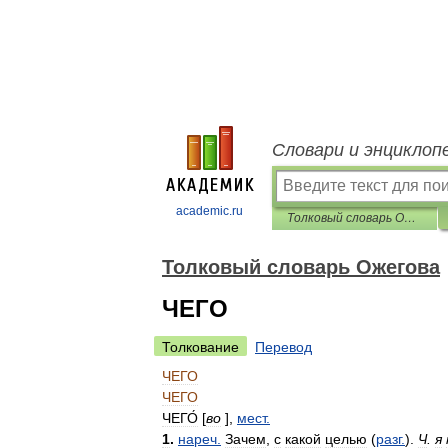
Словари и энциклоп
academic.ru
Толковый словарь Ожегова
Толковый словарь Ожегова
ЧЕГО
Толкование
Перевод
ЧЕГО
ЧЕГО
ЧЕГО́
[
во
],
мест
.
1
.
нареч
.
Зачем
,
с
какой
целью
(
разг
.
).
Ч
.
я