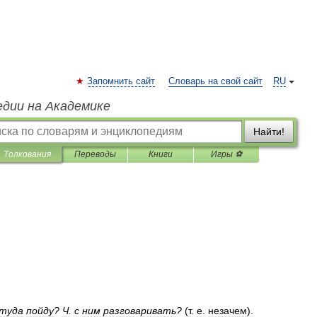
Запомнить сайт
Словарь на свой сайт
RU
едии на Академике
Найти!
Толкования
Переводы
Книги
Игры ⚽
туда
пойду
?
Ч
.
с
ним
разговаривать
?
(
т
.
е
.
незачем
).