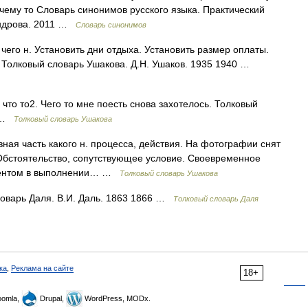
очему то Словарь синонимов русского языка. Практический
сандрова. 2011 …
Словарь синонимов
чего н. Установить дни отдыха. Установить размер оплаты.
 Толковый словарь Ушакова. Д.Н. Ушаков. 1935 1940 …
то что то2. Чего то мне поесть снова захотелось. Толковый
0 …
Толковый словарь Ушакова
ная часть какого н. процесса, действия. На фотографии снят
Обстоятельство, сопутствующее условие. Своевременное
ментом в выполнении… …
Толковый словарь Ушакова
ловарь Даля. В.И. Даль. 1863 1866 …
Толковый словарь Даля
ка
,
Реклама на сайте
18+
omla,
Drupal,
WordPress, MODx.