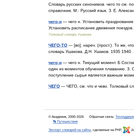
Словарь русских синонимов. чего то см. п
справочник. М.: Русский язык. З. Е. Алек
чего-н
— чего н. Установить празднование 
Установить расписание движения поездов.
Толковый словарь Ушакова
ЧЕГО-ТО
— [во], нареч. (прост.). То же, ч
словарь Ушакова. Д.Н. Ушаков. 1935 194
чего-н
— чего н. Текущий момент. Б Состав
один из моментов обучения плаванию. 3. 
поступление сырья является важным мо
ЧЕГО
— ЧЕГО, см. что и чево. Толковый с
© Академик, 2000-2026
Обратная связь:
Техподдерж
👣 Путешествия
Экспорт словарей на сайты
, сделанные на PHP,
Jo