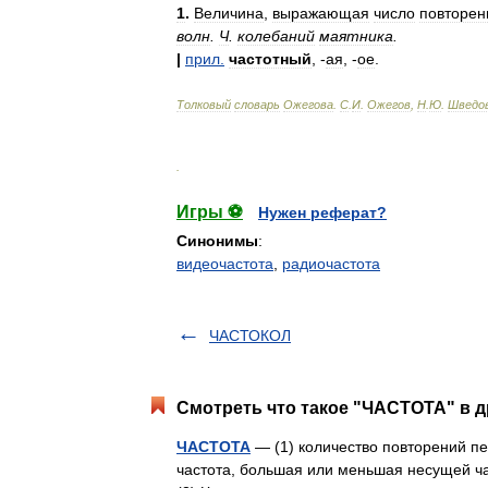
1
.
Величина
,
выражающая
число
повторен
волн
.
Ч
.
колебаний
маятника
.
|
прил
.
частотный
, -
ая
, -
ое
.
Толковый
словарь
Ожегова
.
С
.
И
.
Ожегов
,
Н
.
Ю
.
Шведо
.
Игры ⚽
Нужен реферат?
Синонимы
:
видеочастота
,
радиочастота
ЧАСТОКОЛ
Смотреть что такое "ЧАСТОТА" в д
ЧАСТОТА
— (1) количество повторений пе
частота, большая или меньшая несущей ча