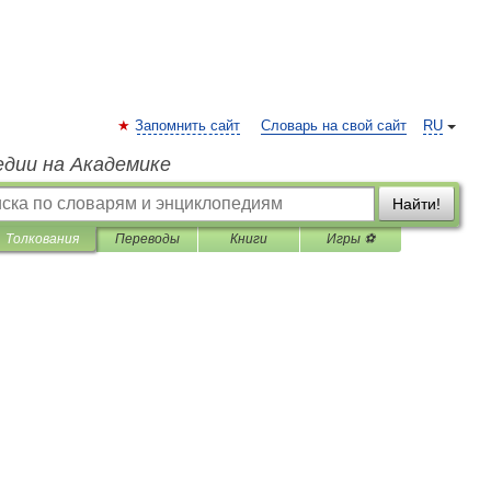
Запомнить сайт
Словарь на свой сайт
RU
едии на Академике
Найти!
Толкования
Переводы
Книги
Игры ⚽