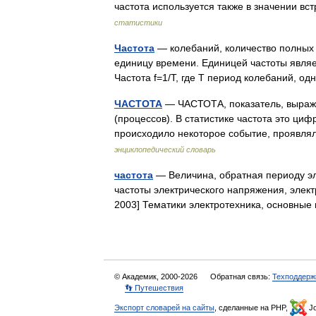
частота используется также в значении 
статистики
Частота
— колебаний, количество полных 
единицу времени. Единицей частоты являет
Частота f=1/T, где T период колебаний, 
ЧАСТОТА
— ЧАСТОТА, показатель, выраж
(процессов). В статистике частота это циф
происходило некоторое событие, проявл
энциклопедический словарь
частота
— Величина, обратная периоду э
частоты электрического напряжения, элект
2003] Тематики электротехника, основн
© Академик, 2000-2026
Обратная связь:
Техподдерж
👣 Путешествия
Экспорт словарей на сайты
, сделанные на PHP,
Jo