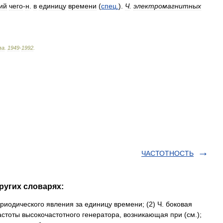
ий
чего
-
н
.
в
единицу
времени
(
спец
.
).
Ч
.
электромагнитных
ва
.
1949
-
1992
.
ЧАСТОТНОСТЬ
ругих словарях:
риодического явления за единицу времени; (2) Ч. боковая
стоты высокочастотного генератора, возникающая при (см.);