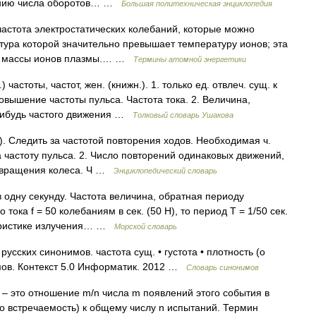
шению числа оборотов… …
Большая политехническая энциклопедия
астота электростатических колебаний, которые можно
тура которой значительно превышает температуру ионов; эта
а и массы ионов плазмы.… …
Термины атомной энергетики
частоты, частот, жен. (книжн.). 1. только ед. отвлеч. сущ. к
овышение частоты пульса. Частота тока. 2. Величина,
нибудь частого движения …
Толковый словарь Ушакова
н.). Следить за частотой повторения ходов. Необходимая ч.
 частоту пульса. 2. Число повторений одинаковых движений,
. вращения колеса. Ч …
Энциклопедический словарь
 одну секунду. Частота величина, обратная периоду
тока f = 50 колебаниям в сек. (50 Н), то период Т = 1/50 сек.
теристике излучения… …
Морской словарь
сских синонимов. частота сущ. • густота • плотность (о
мов. Контекст 5.0 Информатик. 2012 …
Словарь синонимов
– это отношение m/n числа m появлений этого события в
о встречаемость) к общему числу n испытаний. Термин