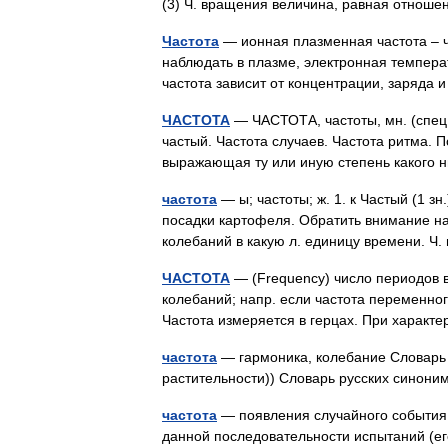
(3) Ч. вращения величина, равная отно
Частота
— ионная плазменная частота – ч
наблюдать в плазме, электронная темпера
частота зависит от концентрации, заряд
ЧАСТОТА
— ЧАСТОТА, частоты, мн. (спец.) 
частый. Частота случаев. Частота ритма. П
выражающая ту или иную степень какого 
частота
— ы; частоты; ж. 1. к Частый (1 з
посадки картофеля. Обратить внимание на
колебаний в какую л. единицу времени. Ч
ЧАСТОТА
— (Frequency) число периодов в
колебаний; напр. если частота переменного 
Частота измеряется в герцах. При харак
частота
— гармоника, колебание Словарь ру
растительности)) Словарь русских синони
частота
— появления случайного события 
данной последовательности испытаний (ег