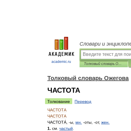
Словари и энциклоп
academic.ru
Толковый словарь Ожегова
Толковый словарь Ожегова
ЧАСТОТА
Толкование
Перевод
ЧАСТОТА
ЧАСТОТА
ЧАСТОТА́
, -
ы
,
мн
.
-
оты
, -
от
,
жен
.
1
.
см
.
частый
.