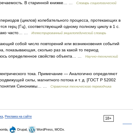
встречаемость. В старинной книжке… …
Словарь социологической
периодов (циклов) колебательного процесса, протекающих в
ся герц (Гц), соответствующий одному полному циклу в 1 с.
однако часто… …
Иллюстрированный энциклопедический словарь
ающий собой число повторений или возникновения событий
ра, показывающая, сколько раз за какой то период
ялось определенное свойство объекта… …
Научно-технический
лектрического тока. Примечание — Аналогично определяют
родвижущей силы, магнитного потока и т. д. [ГОСТ Р 52002
ые понятия Синонимы… …
Справочник технического переводчика
ка
,
Реклама на сайте
18+
omla,
Drupal,
WordPress, MODx.