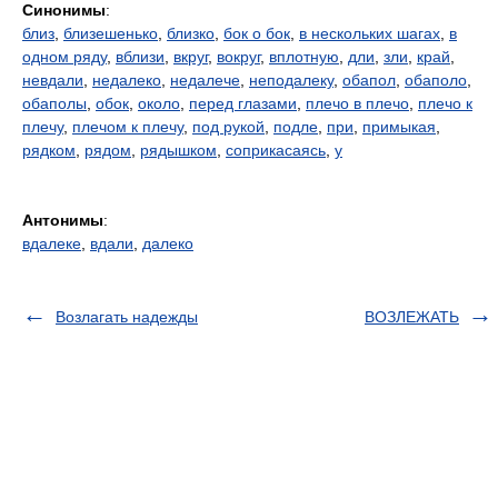
Синонимы
:
близ
,
близешенько
,
близко
,
бок о бок
,
в нескольких шагах
,
в
одном ряду
,
вблизи
,
вкруг
,
вокруг
,
вплотную
,
дли
,
зли
,
край
,
невдали
,
недалеко
,
недалече
,
неподалеку
,
обапол
,
обаполо
,
обаполы
,
обок
,
около
,
перед глазами
,
плечо в плечо
,
плечо к
плечу
,
плечом к плечу
,
под рукой
,
подле
,
при
,
примыкая
,
рядком
,
рядом
,
рядышком
,
соприкасаясь
,
у
Антонимы
:
вдалеке
,
вдали
,
далеко
Возлагать надежды
ВОЗЛЕЖАТЬ