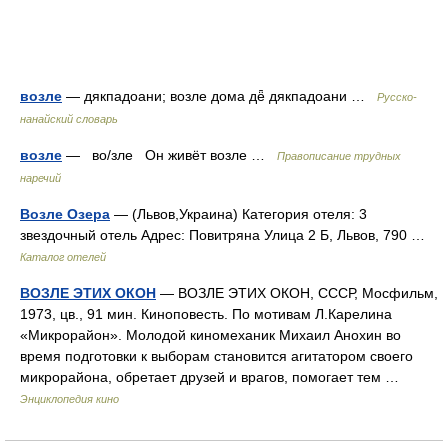
возле
— дякпадоани; возле дома дё̄ дякпадоани …
Русско-
нанайский словарь
возле
— во/зле Он живёт возле …
Правописание трудных
наречий
Возле Озера
— (Львов,Украина) Категория отеля: 3
звездочный отель Адрес: Повитряна Улица 2 Б, Львов, 790 …
Каталог отелей
ВОЗЛЕ ЭТИХ ОКОН
— ВОЗЛЕ ЭТИХ ОКОН, СССР, Мосфильм,
1973, цв., 91 мин. Киноповесть. По мотивам Л.Карелина
«Микрорайон». Молодой киномеханик Михаил Анохин во
время подготовки к выборам становится агитатором своего
микрорайона, обретает друзей и врагов, помогает тем …
Энциклопедия кино