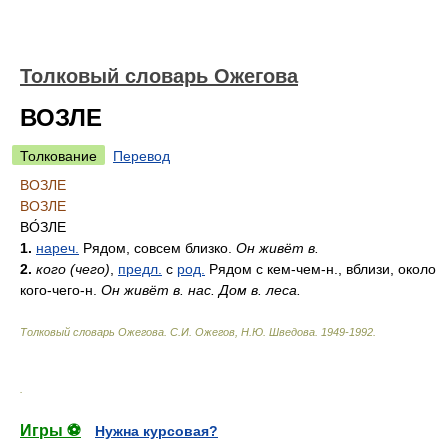
Толковый словарь Ожегова
ВОЗЛЕ
Толкование
Перевод
ВОЗЛЕ
ВОЗЛЕ
ВО́ЗЛЕ
1.
нареч.
Рядом, совсем близко.
Он живёт в.
2.
кого (чего)
,
предл.
с
род.
Рядом с кем-чем-н., вблизи, около
кого-чего-н.
Он живёт в. нас. Дом в. леса.
Толковый словарь Ожегова
.
С.И. Ожегов, Н.Ю. Шведова.
1949-1992
.
.
Игры ⚽
Нужна курсовая?