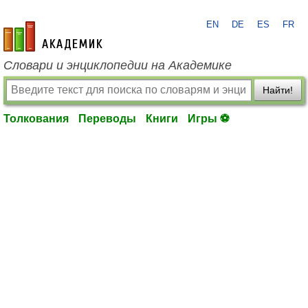
EN
DE
ES
FR
academic.ru
Словари и энциклопедии на Академике
Найти!
Толкования
Переводы
Книги
Игры ⚽