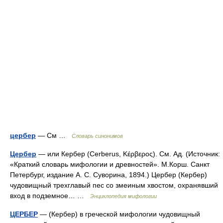
цербер
— См …
Словарь синонимов
Цербер
— или Кербер (Cerberus, Κέρβερος). См. Ад. (Источник:
«Краткий словарь мифологии и древностей». М.Корш. Санкт
Петербург, издание А. С. Суворина, 1894.) Цербер (Кербер)
чудовищный трехглавый пес со змеиным хвостом, охранявший
вход в подземное… …
Энциклопедия мифологии
ЦЕРБЕР
— (Кербер) в греческой мифологии чудовищный