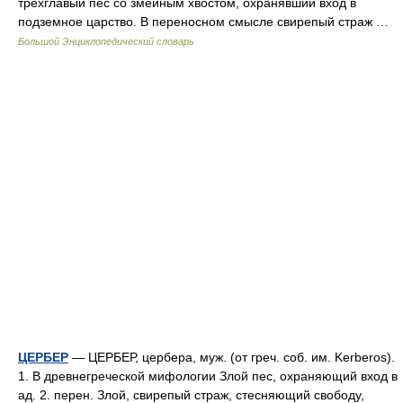
трехглавый пес со змеиным хвостом, охранявший вход в
подземное царство. В переносном смысле свирепый страж …
Большой Энциклопедический словарь
ЦЕРБЕР
— ЦЕРБЕР, цербера, муж. (от греч. соб. им. Kerberos).
1. В древнегреческой мифологии Злой пес, охраняющий вход в
ад. 2. перен. Злой, свирепый страж, стесняющий свободу,