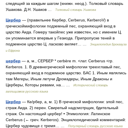
следящий за каждым шагом (книжн. неод.). Толковый словарь
Ушакова. Д.Н. Ушаков …
Толковый словарь Ушакова
Цербер
— (правильнее Кербер, Cerberus, KerberoV) в
греческоймифологии подземный пес, охраняющий вход в
царство Аида. Гомеру такойпес уже известен, но с именем Ц.
он упоминается впервые у Гезиода. Припропуске теней в
подземное царство Ц. ласково виляет… …
Энциклопедия Брокгауза
и Ефрона
цербер
— а, м., СЕРБЕР * cerbère m. <лат. Cerberus <гр.
Kerberos. 1. В древнегреческой мифологии треехглавый пес,
охраняющий вход в подземное царство. БАС 1. Иным являлись
там Мегеры, Иным летучи Дромадеры, Иным Драконы и
Церберы, Которы ревами, на… …
Исторический словарь
галлицизмов русского языка
Цербер
— Ке/рбер, а, м. 1) В греческой мифологии: злой пес,
страж Аида. 2) перен. Свирепый надсмотрщик, бдительный
страж. Он настоящий цербер! • Этимология: Латинское
Cerberus (← греч. Kerberos). Энциклопедический комментарий:
Цербер чудовище с тремя… …
Популярный словарь русского языка