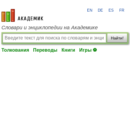
EN
DE
ES
FR
academic.ru
Словари и энциклопедии на Академике
Найти!
Толкования
Переводы
Книги
Игры ⚽