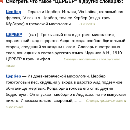
Смотреть что такое "ЦЕРБЕР" в других словарях:
Цербер
— Геракл и Цербер. Италия, Via Latina, катакомбная
фреска, IV век н.э. Цербер, точнее Кербер (от др. греч.
Κέρβερος) в греческой мифологии …
Википедия
ЦЕРБЕР
— (лат.). Трехглавый пес в др. рим. мифологии,
охранявший вход в царство Аида; отсюда вообще бдительный
сторож, следящий за каждым шагом. Словарь иностранных
слов, вошедших в состав русского языка. Чудинов А.Н., 1910.
ЦЕРБЕР в греч. мифол.… …
Словарь иностранных слов русского
языка
Цербер
— Из древнегреческой мифологии. Цербер
трехголовый пес, сидящий у входа в царство Аид подземное
обиталище мертвых. Когда одна голова его спит, другие
бодрствуют. Он впускает свободно в Аид всех, но не выпускает
никого. Иносказательно: свирепый,… …
Словарь крылатых слов и
выражений