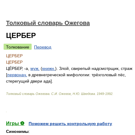
Толковый словарь Ожегова
ЦЕРБЕР
Толкование
Перевод
ЦЕРБЕР
ЦЕРБЕР
ЦЕ́РБЕР
, -а,
муж.
(
книжн.
). Злой, свирепый надсмотрщик, страж
[
первонач.
в древнегреческой мифологии: трёхголовый пёс,
стерегущий двери ада].
Толковый словарь Ожегова
.
С.И. Ожегов, Н.Ю. Шведова.
1949-1992
.
.
Игры ⚽
Поможем решить контрольную работу
Синонимы
: