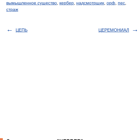
вымышленное существо
,
кербер
,
надсмотрщик
,
орф
,
пес
,
страж
ЦЕПЬ
ЦЕРЕМОНИАЛ