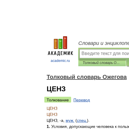
Словари и энциклоп
academic.ru
Толковый словарь Ожегова
Толковый словарь Ожегова
ЦЕНЗ
Толкование
Перевод
ЦЕНЗ
ЦЕНЗ
ЦЕНЗ
, -
а
,
муж
.
(
спец
.
).
1
.
Условия
,
допускающие
человека
к
поль