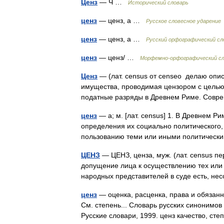
Ценз
— Ч …
Исторический словарь
ценз
— ценз, а …
Русское словесное ударение
ценз
— ценз, а …
Русский орфографический сл
ценз
— ценз/ …
Морфемно-орфографический сл
Ценз
— (лат. census от censeo делаю опис
имущества, проводимая цензором с целью
податные разряды в Древнем Риме. Со
ценз
— а; м. [лат. census] 1. В Древнем Р
определения их социально политического, 
пользованию теми или иными политическ
ЦЕНЗ
— ЦЕНЗ, ценза, муж. (лат. census п
допущение лица к осуществлению тех или 
народных представителей в суде есть, 
ценз
— оценка, расценка, права и обязанн
См. степень... Словарь русских синонимов
Русские словари, 1999. ценз качество, 