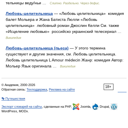
тельницы веду/ньи …
Слитно. Раздельно. Через дефис.
Любовь-целительница
— «Любовь целительница» комедия
балет Мольера и Жана Батиста Люлли «Любовь
целительница» любовный роман Джослин Келли См. также
«Исцеление любовью» российско украинский телесериал …
Википедия
Любовь-целительница (пьеса)
— У этого термина
существуют и другие значения, см. Любовь целительница.
Любовь целительница L Amour médecin Жанр: комедия Автор:
Мольер Язык оригинала …
Википедия
© Академик, 2000-2026
18+
Обратная связь:
Техподдержка
,
Реклама на сайте
👣 Путешествия
Экспорт словарей на сайты
, сделанные на PHP,
Joomla,
Drupal,
WordPress, MODx.