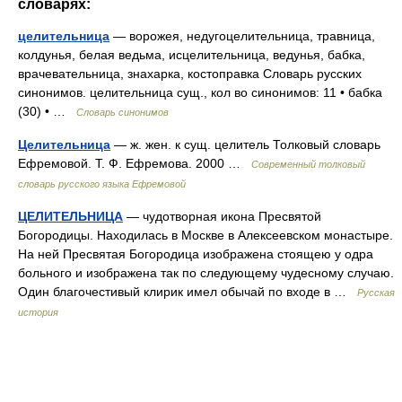
словарях:
целительница
— ворожея, недугоцелительница, травница,
колдунья, белая ведьма, исцелительница, ведунья, бабка,
врачевательница, знахарка, костоправка Словарь русских
синонимов. целительница сущ., кол во синонимов: 11 • бабка
(30) • …
Словарь синонимов
Целительница
— ж. жен. к сущ. целитель Толковый словарь
Ефремовой. Т. Ф. Ефремова. 2000 …
Современный толковый
словарь русского языка Ефремовой
ЦЕЛИТЕЛЬНИЦА
— чудотворная икона Пресвятой
Богородицы. Находилась в Москве в Алексеевском монастыре.
На ней Пресвятая Богородица изображена стоящею у одра
больного и изображена так по следующему чудесному случаю.
Один благочестивый клирик имел обычай по входе в …
Русская
история