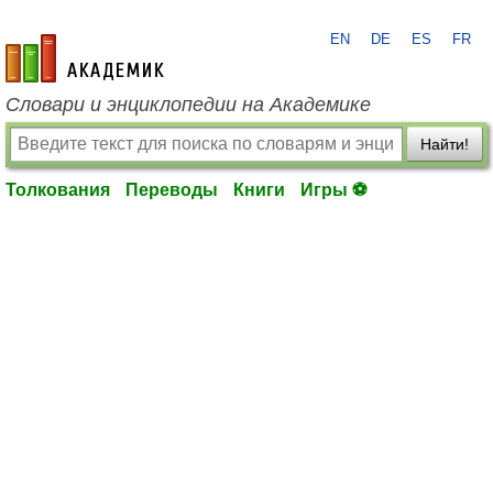
EN
DE
ES
FR
academic.ru
Словари и энциклопедии на Академике
Найти!
Толкования
Переводы
Книги
Игры ⚽