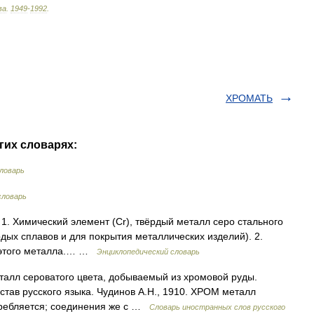
ва
.
1949
-
1992
.
ХРОМАТЬ
гих словарях:
ловарь
словарь
а] 1. Химический элемент (Сr), твёрдый металл серо стального
рдых сплавов и для покрытия металлических изделий). 2.
и этого металла.… …
Энциклопедический словарь
Металл сероватого цвета, добываемый из хромовой руды.
став русского языка. Чудинов А.Н., 1910. ХРОМ металл
отребляется; соединения же с …
Словарь иностранных слов русского