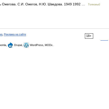
ь Ожегова. С.И. Ожегов, Н.Ю. Шведова. 1949 1992 …
Толковый
ка
,
Реклама на сайте
18+
omla,
Drupal,
WordPress, MODx.