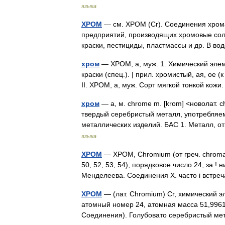
языка
ХРОМ
— см. ХРОМ (Сг). Соединения хром
предприятий, производящих хромовые соли
краски, пестициды, пластмассы и др. В 
хром
— ХРОМ, а, муж. 1. Химический элем
краски (спец.). | прил. хромистый, ая, ое 
II. ХРОМ, а, муж. Сорт мягкой тонкой кож
хром
— а, м. chrome m. [krom] <новолат. c
твердый серебристый металл, употребляем
металлических изделий. БАС 1. Металл,
языка
ХРОМ
— ХРОМ, Chromium (от греч. chroma кр
50, 52, 53, 54); порядковое число 24, за !
Менделеева. Соединения X. часто i встр
ХРОМ
— (лат. Chromium) Cr, химический 
атомный номер 24, атомная масса 51,9961. 
Соединения). Голубовато серебристый м