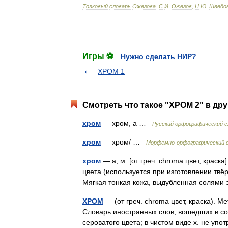
Толковый
словарь
Ожегова
.
С
.
И
.
Ожегов
,
Н
.
Ю
.
Шведо
.
Игры ⚽
Нужно сделать НИР?
ХРОМ 1
Смотреть что такое "ХРОМ 2" в дру
хром
— хром, а …
Русский орфографический с
хром
— хром/ …
Морфемно-орфографический 
хром
— а; м. [от греч. chrōma цвет, краск
цвета (используется при изготовлении твё
Мягкая тонкая кожа, выдубленная солям
ХРОМ
— (от греч. chroma цвет, краска). 
Словарь иностранных слов, вошедших в со
сероватого цвета; в чистом виде х. не уп