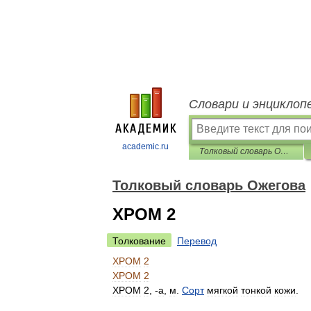
Словари и энциклоп
academic.ru
Толковый словарь Ожегова
Толковый словарь Ожегова
ХРОМ 2
Толкование
Перевод
ХРОМ
2
ХРОМ
2
ХРОМ
2
, -
а
,
м
.
Сорт
мягкой
тонкой
кожи
.