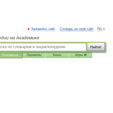
Запомнить сайт
Словарь на свой сайт
RU
едии на Академике
Найти!
Толкования
Переводы
Книги
Игры ⚽