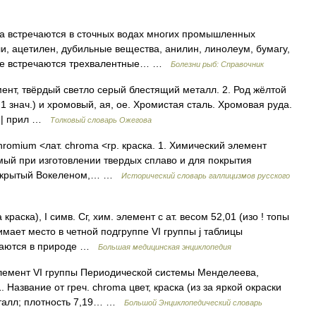
а встречаются в сточных водах многих промышленных
, ацетилен, дубильные вещества, анилин, линолеум, бумагу,
воде встречаются трехвалентные… …
Болезни рыб: Справочник
ент, твёрдый светло серый блестящий металл. 2. Род жёлтой
(к 1 знач.) и хромовый, ая, ое. Хромистая сталь. Хромовая руда.
и. | прил …
Толковый словарь Ожегова
hromium <лат. chroma <гр. краска. 1. Химический элемент
ый при изготовлении твердых сплаво и для покрытия
 открытый Вокеленом,… …
Исторический словарь галлицизмов русского
аска), I симв. Сг, хим. элемент с ат. весом 52,01 (изо ! топы
 нимает место в четной подгруппе VІ группы j таблицы
ечаются в природе …
Большая медицинская энциклопедия
элемент VI группы Периодической системы Менделеева,
Название от греч. chroma цвет, краска (из за яркой окраски
еталл; плотность 7,19… …
Большой Энциклопедический словарь