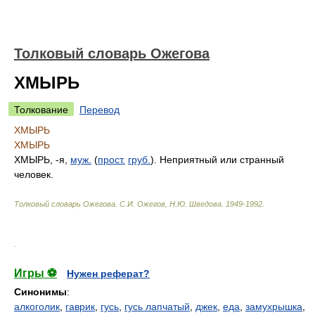
Толковый словарь Ожегова
ХМЫРЬ
Толкование
Перевод
ХМЫРЬ
ХМЫРЬ
ХМЫРЬ, -я,
муж.
(
прост.
груб.
). Неприятный или странный
человек.
Толковый словарь Ожегова
.
С.И. Ожегов, Н.Ю. Шведова.
1949-1992
.
.
Игры ⚽
Нужен реферат?
Синонимы
:
алкоголик
,
гаврик
,
гусь
,
гусь лапчатый
,
джек
,
еда
,
замухрышка
,