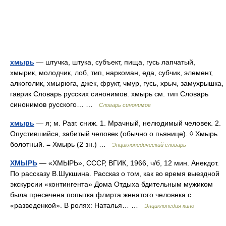
хмырь
— штучка, штука, субъект, пища, гусь лапчатый,
хмырик, молодчик, лоб, тип, наркоман, еда, субчик, элемент,
алкоголик, хмырюга, джек, фрукт, чмур, гусь, хрыч, замухрышка,
гаврик Словарь русских синонимов. хмырь см. тип Словарь
синонимов русского… …
Словарь синонимов
хмырь
— я; м. Разг. сниж. 1. Мрачный, нелюдимый человек. 2.
Опустившийся, забитый человек (обычно о пьянице). ◊ Хмырь
болотный. = Хмырь (2 зн.) …
Энциклопедический словарь
ХМЫРЬ
— «ХМЫРЬ», СССР, ВГИК, 1966, ч/б, 12 мин. Анекдот.
По рассказу В.Шукшина. Рассказ о том, как во время выездной
экскурсии «контингента» Дома Отдыха бдительным мужиком
была пресечена попытка флирта женатого человека с
«разведенкой». В ролях: Наталья… …
Энциклопедия кино