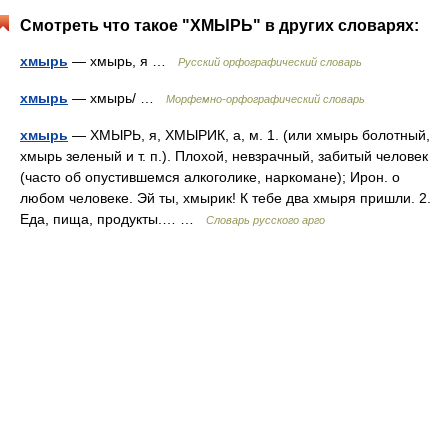
Смотреть что такое "ХМЫРЬ" в других словарях:
хмырь
— хмырь, я …
Русский орфографический словарь
хмырь
— хмырь/ …
Морфемно-орфографический словарь
хмырь
— ХМЫРЬ, я, ХМЫРИК, а, м. 1. (или хмырь болотный,
хмырь зеленый и т. п.). Плохой, невзрачный, забитый человек
(часто об опустившемся алкоголике, наркомане); Ирон. о
любом человеке. Эй ты, хмырик! К тебе два хмыря пришли. 2.
Еда, пища, продукты.… …
Словарь русского арго