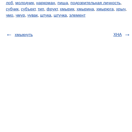
лоб
,
молодчик
,
наркоман
,
пища
,
подозрительная личность
,
субчик
,
субъект
,
тип
,
фрукт
,
хмырик
,
хмырина
,
хмырюга
,
хрыч
,
чмо
,
чмур
,
чувак
,
штука
,
штучка
,
элемент
хмыкнуть
ХНА