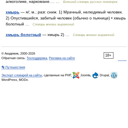
алкоголике, наркомане.… …
Большой словарь русских поговорок
хмырь
— я/; м.; разг. сниж. 1) Мрачный, нелюдимый человек.
2) Опустившийся, забитый человек (обычно о пьянице) • хмырь
болотный …
Словарь многих выражений
хмырь болотный
— хмырь 2) …
Словарь многих выражений
© Академик, 2000-2026
18+
Обратная связь:
Техподдержка
,
Реклама на сайте
👣 Путешествия
Экспорт словарей на сайты
, сделанные на PHP,
Joomla,
Drupal,
WordPress, MODx.