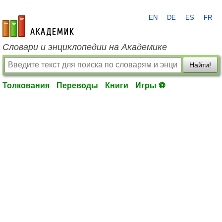
EN
DE
ES
FR
academic.ru
Словари и энциклопедии на Академике
Найти!
Толкования
Переводы
Книги
Игры ⚽