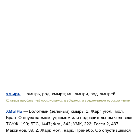
хмырь
— хмырь, род. хмыря; мн. хмыри, род. хмырей …
Словарь трудностей произношения и ударения в современном русском языке
ХМЫРЬ
— Болотный (зелёный) хмырь. 1. Жарг. угол., мол.
Бран. О неуважаемом, угрюмом или подозрительном человеке.
ТСУЖ, 190; БТС, 1447; Флг., 342; УМК, 222; Росси 2, 437;
Максимов, 39. 2. Жарг. мол., нарк. Пренебр. Об опустившемся