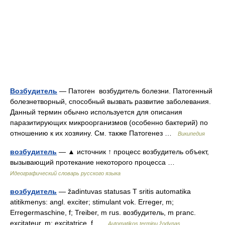
Возбудитель
— Патоген возбудитель болезни. Патогенный
болезнетворный, способный вызвать развитие заболевания.
Данный термин обычно используется для описания
паразитирующих микроорганизмов (особенно бактерий) по
отношению к их хозяину. См. также Патогенез …
Википедия
возбудитель
— ▲ источник ↑ процесс возбудитель объект,
вызывающий протекание некоторого процесса …
Идеографический словарь русского языка
возбудитель
— žadintuvas statusas T sritis automatika
atitikmenys: angl. exciter; stimulant vok. Erreger, m;
Erregermaschine, f; Treiber, m rus. возбудитель, m pranc.
excitateur, m; excitatrice, f …
Automatikos terminų žodynas