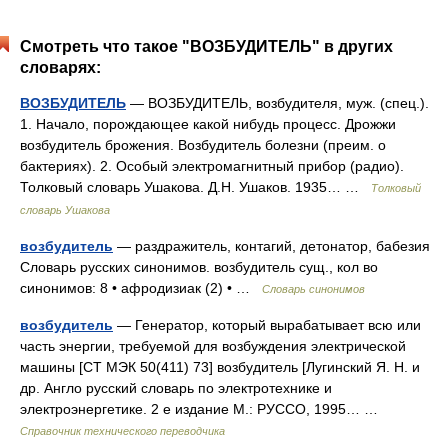
Смотреть что такое "ВОЗБУДИТЕЛЬ" в других
словарях:
ВОЗБУДИТЕЛЬ
— ВОЗБУДИТЕЛЬ, возбудителя, муж. (спец.).
1. Начало, порождающее какой нибудь процесс. Дрожжи
возбудитель брожения. Возбудитель болезни (преим. о
бактериях). 2. Особый электромагнитный прибор (радио).
Толковый словарь Ушакова. Д.Н. Ушаков. 1935… …
Толковый
словарь Ушакова
возбудитель
— раздражитель, контагий, детонатор, бабезия
Словарь русских синонимов. возбудитель сущ., кол во
синонимов: 8 • афродизиак (2) • …
Словарь синонимов
возбудитель
— Генератор, который вырабатывает всю или
часть энергии, требуемой для возбуждения электрической
машины [СТ МЭК 50(411) 73] возбудитель [Лугинский Я. Н. и
др. Англо русский словарь по электротехнике и
электроэнергетике. 2 е издание М.: РУССО, 1995… …
Справочник технического переводчика