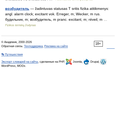
возбудитель
— žadintuvas statusas T sritis fizika atitikmenys:
angl. alarm clock; excitant vok. Erreger, m; Wecker, m rus.
будильник, m; возбудитель, m pranc. excitant, m; réveil, m …
Fizikos terminų žodynas
© Академик, 2000-2026
18+
Обратная связь:
Техподдержка
,
Реклама на сайте
👣 Путешествия
Экспорт словарей на сайты
, сделанные на PHP,
Joomla,
Drupal,
WordPress, MODx.