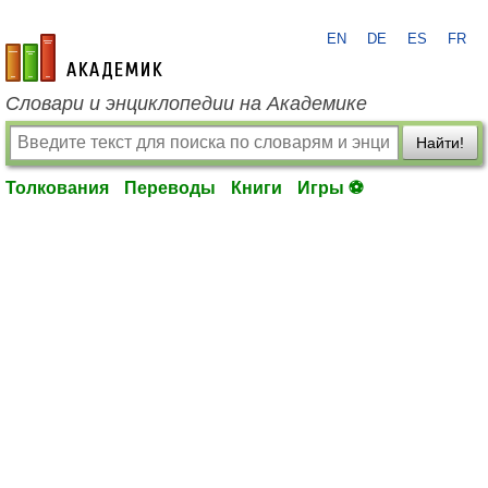
EN
DE
ES
FR
academic.ru
Словари и энциклопедии на Академике
Найти!
Толкования
Переводы
Книги
Игры ⚽