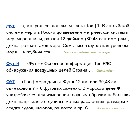
фут
— а; мн. род. ов, дат. ам; м. [англ. foot] 1. В английской
системе мер и в России до введения метрической системы
мер: мера длины, равная 12 дюймам (30,48 сантиметрам);
длина, равная такой мере. Семь тысяч футов над уровнем
моря. На глубине ста… …
Энциклопедический словарь
Фут-Н
— «Фут Н» Основная информация Тип РЛС
обнаружения воздушных целей Страна …
Википедия
ФУТ
— (Foot) мера длины. Фут = 12 дм. или 30,48 см,
одинаково в 7 и 6 футовых саженях. В морском деле Ф.
употребляется для измерения главным образом небольших
длин, напр. малые глубины, малые расстояния, размеры и
осадка судов, шлюпок, рангоута и пр. С …
Морской словарь