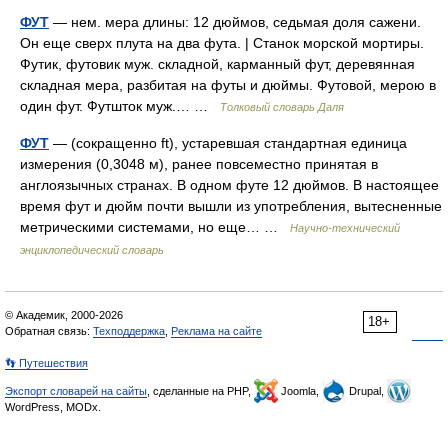
ФУТ
— нем. мера длины: 12 дюймов, седьмая доля сажени.
Он еще сверх плута на два фута. | Станок морской мортиры.
Футик, футовик муж. складной, карманный фут, деревянная
складная мера, разбитая на футы и дюймы. Футовой, мерою в
один фут. Футшток муж.… …
Толковый словарь Даля
ФУТ
— (сокращенно ft), устаревшая стандартная единица
измерения (0,3048 м), ранее повсеместно принятая в
англоязычных странах. В одном футе 12 дюймов. В настоящее
время фут и дюйм почти вышли из употребления, вытесненные
метрическими системами, но еще… …
Научно-технический
энциклопедический словарь
© Академик, 2000-2026
18+
Обратная связь:
Техподдержка
,
Реклама на сайте
👣 Путешествия
Экспорт словарей на сайты
, сделанные на PHP,
Joomla,
Drupal,
WordPress, MODx.