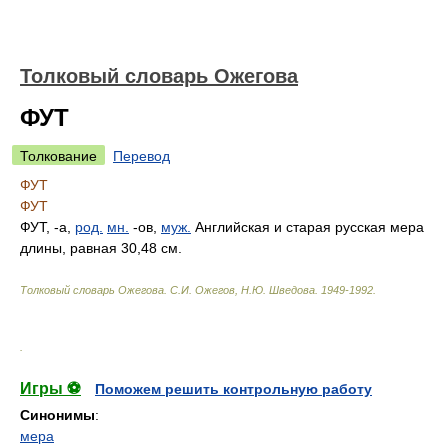
Толковый словарь Ожегова
ФУТ
Толкование
Перевод
ФУТ
ФУТ
ФУТ, -а,
род.
мн.
-ов,
муж.
Английская и старая русская мера
длины, равная 30,48 см.
Толковый словарь Ожегова
.
С.И. Ожегов, Н.Ю. Шведова.
1949-1992
.
.
Игры ⚽
Поможем решить контрольную работу
Синонимы
:
мера