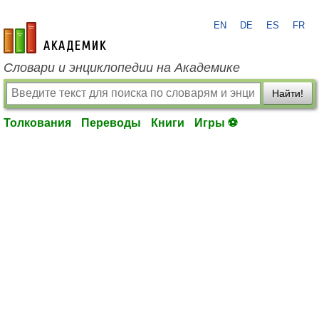
EN
DE
ES
FR
academic.ru
Словари и энциклопедии на Академике
Найти!
Толкования
Переводы
Книги
Игры ⚽