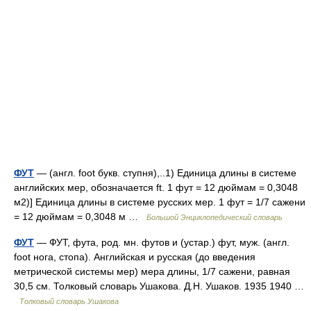
ФУТ
— (англ. foot букв. ступня),..1) Единица длины в системе
английских мер, обозначается ft. 1 фут = 12 дюймам = 0,3048
м2)] Единица длины в системе русских мер. 1 фут = 1/7 сажени
= 12 дюймам = 0,3048 м …
Большой Энциклопедический словарь
ФУТ
— ФУТ, фута, род. мн. футов и (устар.) фут, муж. (англ.
foot нога, стопа). Английская и русская (до введения
метрической системы мер) мера длины, 1/7 сажени, равная
30,5 см. Толковый словарь Ушакова. Д.Н. Ушаков. 1935 1940 …
Толковый словарь Ушакова