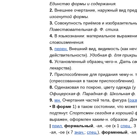
Единство
формы
и
содержания
.
2
.
Внешнее
очертание
,
наружный
вид
пред
изогнутой
формы
.
3
.
Совокупность
приёмов
и
изобразительн
Повествовательная
ф
.
Ф
.
стиха
.
4
.
В
языкознании:
материальное
выражени
словоизменения
.
5
.
перен
.
Внешний
вид
,
видимость
(
как
неч
действительности
).
Удобная
ф
.
для
прикр
6
.
Установленный
образец
чего
-
н
.
Дать
св
лекарства
).
7
.
Приспособление
для
придания
чему
-
н
.
(
спрессованная
в
таком
приспособлении
).
8
.
Одинаковая
по
покрою
,
цвету
одежда
(
у
Офицерская
ф
.
Парадная
ф
.
Школьная
ф
.
9
.
мн
.
Очертания
частей
тела
,
фигура
(
разг
•
В
форме
1
)
в
таком
состоянии
,
что
може
подтянут
.
Спортсмен
сегодня
в
хорошей
выражен
,
оформлен
каким
-
н
.
образом
.
До
|
прил
.
формальный
, -
ая
, -
ое
(
к
1
спец
.
,
3
-
ая
, -
ое
(
к
7
знач
.
;
спец
.
),
форменный
, -
ая