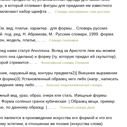
ор, в который отливают фигуры для придания им известного
ю заключают набор шрифта …
Словарь иностранных слов русского
м. вид, платье, характер.. для формы... Словарь русских
 под. ред. Н. Абрамова, М.: Русские словари, 1999. форма
асон, модель, платье,… …
Словарь синонимов
д нами статуя Аполлона. Вслед за Аристоте лем мы можем
рого она сделана) и форму (ту, которую придал ей скульптор).
которой стремится… …
Философский словарь Спонвиля
тание, наружный вид, контуры предмета2)] Внешнее выражение
и форма)3) Установленный образец чего либо (напр., написать
 придания чему либо… …
Большой Энциклопедический словарь
ужный вид, ураз, образ, очерк или стать. Изящные формы
 Форма соляных гранок кубическая. | Образец вещи, пример.
ью, по данному образцу. |… …
Толковый словарь Даля
то является в произведении искусства его формой и что его
у эстетики; в отношении же поэзии (искусства слова)