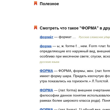
Полезное
Смотреть что такое "ФОРМА" в дру
форма́т
— формат …
Русское словесное удар
форма
— ы, ж. forme f. , нем. Form <лат.
определяющие его наружный вид, внешний 
особливо при месячном свете; спуски, вс
русского языка
ФОРМА
— ФОРМА, формы, жен. (лат. form
имеет форму шара. Придать изогнутую фор
утра показались на горизонте.» Л.Толсто
ФОРМА
— (лат. forma) внешнее очертание,
философии данное понятие использовалось
рамках более широкого класса рода). П
ФОРМА
— (лат. forma). 1) общий вид, оч