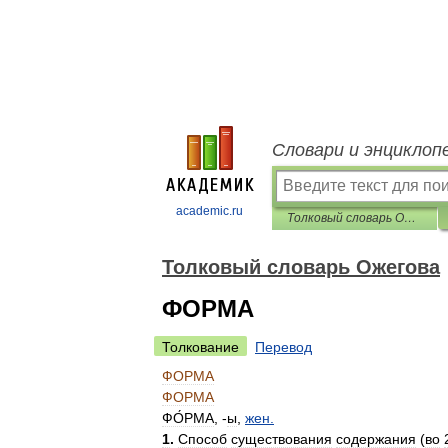
Словари и энциклоп
academic.ru
Толковый словарь Ожегова
Толковый словарь Ожегова
ФОРМА
Толкование
Перевод
ФОРМА
ФОРМА
ФО́РМА
, -
ы
,
жен
.
1
.
Способ
существования
содержания
(
во