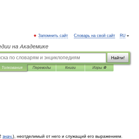
Запомнить сайт
Словарь на свой сайт
RU
едии на Академике
Найти!
Толкования
Переводы
Книги
Игры ⚽
2
знач
.
),
неотделимый
от
него
и
служащий
его
выражением
.