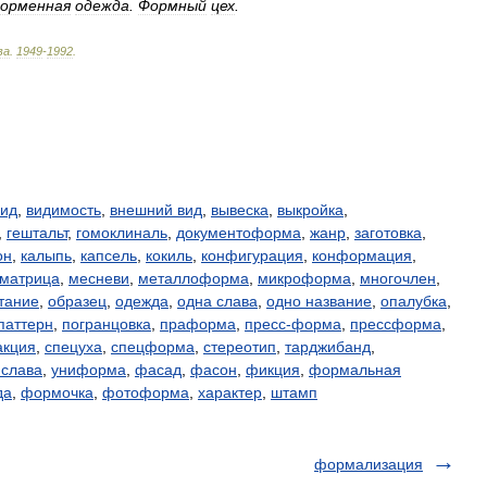
орменная
одежда
.
Формный
цех
.
ва
.
1949
-
1992
.
вид
,
видимость
,
внешний вид
,
вывеска
,
выкройка
,
,
гештальт
,
гомоклиналь
,
документоформа
,
жанр
,
заготовка
,
он
,
калыпь
,
капсель
,
кокиль
,
конфигурация
,
конформация
,
матрица
,
месневи
,
металлоформа
,
микроформа
,
многочлен
,
тание
,
образец
,
одежда
,
одна слава
,
одно название
,
опалубка
,
паттерн
,
погранцовка
,
праформа
,
пресс-форма
,
прессформа
,
акция
,
спецуха
,
спецформа
,
стереотип
,
тарджибанд
,
 слава
,
униформа
,
фасад
,
фасон
,
фикция
,
формальная
да
,
формочка
,
фотоформа
,
характер
,
штамп
формализация