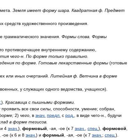
мета
.
Земля
имеет
форму
шара
.
Квадратная
ф
.
Предмет
ых
средств
художественного
произведения
.
е
грамматического
значения
.
Формы
слова
.
Формы
то
противоречащее
внутреннему
содержанию
,
ытия
чего
-
н
.
По
форме
только
правильно
.
едения
по
форме
.
Готовые
лекарственные
формы
(
готовые
тех
или
иных
очертаний
.
Литейная
ф
.
Ветчина
в
форме
военных
,
у
служащих
одного
ведомства
,
учащихся
).
.
).
Красавица
с
пышными
формами
.
т
проявить
все
свои
силы
,
способности
,
умение
;
собран
,
форме
;
2
)
чего
,
в
знач
.
предл
.
с
род
.
,
в
виде
чего
-
н
.,
будучи
клад
в
форме
тезисов
.
и
4
знач
.
),
формовый
, -
ая
, -
ое
(
к
7
знач
.
,
спец
.
),
формовой
,
, -
ое
(
к
6
и
8
знач
.
)
и
формный
, -
ая
, -
ое
(
к
7
знач
.
;
спец
.
).