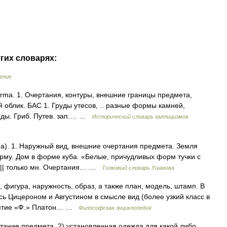
гих словарях:
ение
 forma. 1. Очертания, контуры, внешние границы предмета,
облик. БАС 1. Груды утесов, .. разные формы камней,
ходы. Гриб. Путев. зап.… …
Исторический словарь галлицизмов
a). 1. Наружный вид, внешние очертания предмета. Земля
му. Дом в форме куба. «Белые, причудливых форм тучки с
й. || только мн. Очертания… …
Толковый словарь Ушакова
 фигура, наружность, образ, а также план, модель, штамп. В
 Цицероном и Августином в смысле вид (более узкий класс в
онятие «Ф.» Платон… …
Философская энциклопедия
ертание предмета. 2) установленная одежда для какой либо