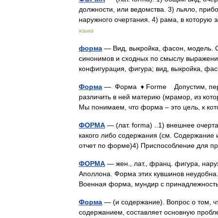
должности, или ведомства. 3) льяло, приб
наружного очертания. 4) рама, в котору
языка
форма
— Вид, выкройка, фасон, модель. С
синонимов и сходных по смыслу выражений.
конфигурация, фигура; вид, выкройка, ф
Форма
— Форма ♦ Forme Допустим, пере
различить в ней материю (мрамор, из кото
Мы понимаем, что форма – это цель, к 
ФОРМА
— (лат. forma) ..1) внешнее очер
какого либо содержания (см. Содержание 
отчет по форме)4) Приспособление для
ФОРМА
— жен., лат., франц. фигура, нар
Аполлона. Форма этих кувшинов неудобна.
Военная форма, мундир с принадлежност
Форма
— (и содержание). Вопрос о том, ч
содержанием, составляет основную проблем