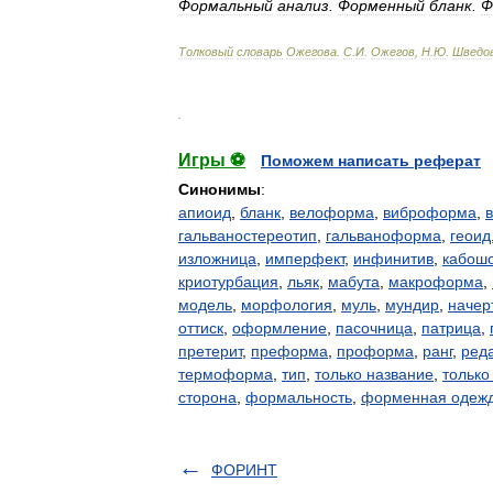
Формальный
анализ
.
Форменный
бланк
.
Ф
Толковый
словарь
Ожегова
.
С
.
И
.
Ожегов
,
Н
.
Ю
.
Шведо
.
Игры ⚽
Поможем написать реферат
Синонимы
:
апиоид
,
бланк
,
велоформа
,
виброформа
,
гальваностереотип
,
гальваноформа
,
геоид
изложница
,
имперфект
,
инфинитив
,
кабош
криотурбация
,
льяк
,
мабута
,
макроформа
,
модель
,
морфология
,
муль
,
мундир
,
начер
оттиск
,
оформление
,
пасочница
,
патрица
,
претерит
,
преформа
,
проформа
,
ранг
,
ред
термоформа
,
тип
,
только название
,
только
сторона
,
формальность
,
форменная одеж
ФОРИНТ